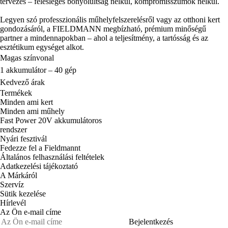
tervezés – felesleges bonyolultság nélkül, kompromisszumok nélkül.
Legyen szó professzionális műhelyfelszerelésről vagy az otthoni kert
gondozásáról, a FIELDMANN megbízható, prémium minőségű
partner a mindennapokban – ahol a teljesítmény, a tartósság és az
esztétikum egységet alkot.
Magas színvonal
1 akkumulátor – 40 gép
Kedvező árak
Termékek
Minden ami kert
Minden ami műhely
Fast Power 20V akkumulátoros
rendszer
Nyári fesztivál
Fedezze fel a Fieldmannt
Általános felhasználási feltételek
Adatkezelési tájékoztató
A Márkáról
Szervíz
Sütik kezelése
Hírlevél
Az Ön e-mail címe
Bejelentkezés