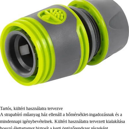
Tartós, kültéri használatra tervezve
A strapabíró műanyag ház ellenáll a hőmérséklet-ingadozásnak és a
mindennapi igénybevételnek. Kültéri használatra tervezett kialakítása
hosszú élettartamot biztosít a kerti öntözőrendszer részeként.