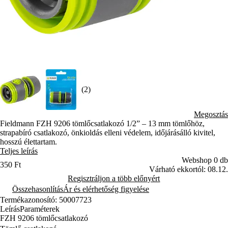
(2)
Megosztás
Fieldmann FZH 9206 tömlőcsatlakozó 1/2” – 13 mm tömlőhöz,
strapabíró csatlakozó, önkioldás elleni védelem, időjárásálló kivitel,
hosszú élettartam.
Teljes leírás
Webshop 0 db
350 Ft
Várható ekkortól: 08.12.
Regisztráljon a több előnyért
Összehasonlítás
Ár és elérhetőség figyelése
Termékazonosító: 50007723
Leírás
Paraméterek
FZH 9206 tömlőcsatlakozó