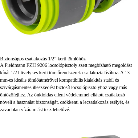
Biztonságos csatlakozás 1/2” kerti tömlőhöz
A Fieldmann FZH 9206 locsolópisztoly szett megbízható megoldást
kínál 1/2 hüvelykes kerti tömlőrendszerek csatlakoztatásához. A 13
mm-es ideális tömlőátmérővel kompatibilis kialakítás stabil és
szivárgásmentes illeszkedést biztosít locsolópisztolyhoz vagy más
öntözőfejhez. Az önkioldás elleni védelemmel ellátott csatlakozó
növeli a használat biztonságát, csökkenti a lecsatlakozás esélyét, és
zavartalan vízáramlást tesz lehetővé.