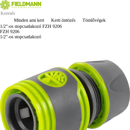
Minden ami kert
Kerti öntözés
Tömlővégek
1/2"-os stopcsatlakozó FZH 9206
FZH 9206
1/2"-os stopcsatlakozó