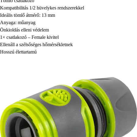
Tömlő csatlakozó
Kompatibilitás 1/2 hüvelykes rendszerekkel
Ideális tömlő átmérő: 13 mm
Anyaga: műanyag
Önkioldás elleni védelem
1× csatlakozó – Female kivitel
Ellenáll a szélsőséges hőmérsékletnek
Hosszú élettartamú