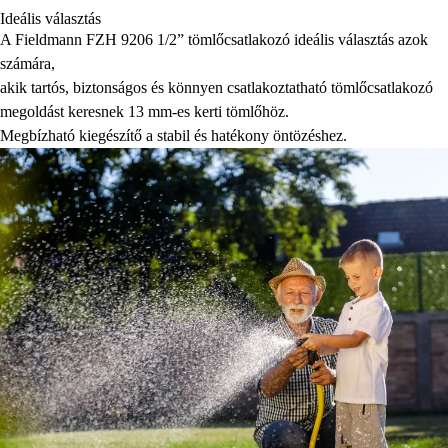
Ideális választás
A Fieldmann FZH 9206 1/2” tömlőcsatlakozó ideális választás azok
számára,
akik tartós, biztonságos és könnyen csatlakoztatható tömlőcsatlakozó
megoldást keresnek 13 mm-es kerti tömlőhöz.
Megbízható kiegészítő a stabil és hatékony öntözéshez.