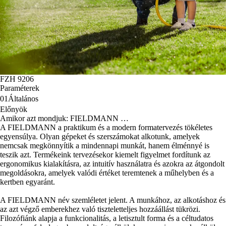
FZH 9206
Paraméterek
01
Általános
Előnyök
Amikor azt mondjuk: FIELDMANN …
A FIELDMANN a praktikum és a modern formatervezés tökéletes
egyensúlya. Olyan gépeket és szerszámokat alkotunk, amelyek
nemcsak megkönnyítik a mindennapi munkát, hanem élménnyé is
teszik azt. Termékeink tervezésekor kiemelt figyelmet fordítunk az
ergonomikus kialakításra, az intuitív használatra és azokra az átgondolt
megoldásokra, amelyek valódi értéket teremtenek a műhelyben és a
kertben egyaránt.
A FIELDMANN név szemléletet jelent. A munkához, az alkotáshoz és
az azt végző emberekhez való tiszteletteljes hozzáállást tükrözi.
Filozófiánk alapja a funkcionalitás, a letisztult forma és a céltudatos