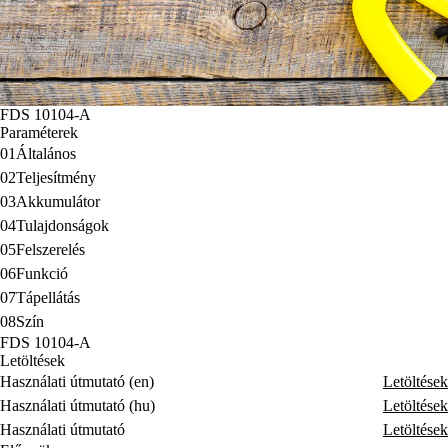
FDS 10104-A
Paraméterek
01
Általános
02
Teljesítmény
03
Akkumulátor
04
Tulajdonságok
05
Felszerelés
06
Funkció
07
Tápellátás
08
Szín
FDS 10104-A
Letöltések
Használati útmutató (en)
Letöltések
Használati útmutató (hu)
Letöltések
Használati útmutató
Letöltések