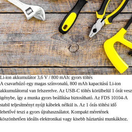
Li-ion akkumulátor 3,6 V / 800 mAh: gyors töltés
A csavarhúzó egy magas színvonalú, 800 mAh kapacitású Li-ion
akkumulátorral van felszerelve. Az USB-C töltés körülbelül 1 órát vesz
igénybe, így a munka gyors beállítása biztosítható. Az FDS 10104-A
stabil teljesítményt nyújt kábelek nélkül is. Az 1 órás töltési idő
lehetővé teszi a gyors újrahasználatot. Kompakt méretének
köszönhetően ideális elektronikai vagy kisebb háztartási munkákhoz.