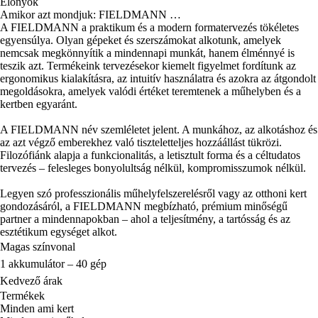
Előnyök
Amikor azt mondjuk: FIELDMANN …
A FIELDMANN a praktikum és a modern formatervezés tökéletes
egyensúlya. Olyan gépeket és szerszámokat alkotunk, amelyek
nemcsak megkönnyítik a mindennapi munkát, hanem élménnyé is
teszik azt. Termékeink tervezésekor kiemelt figyelmet fordítunk az
ergonomikus kialakításra, az intuitív használatra és azokra az átgondolt
megoldásokra, amelyek valódi értéket teremtenek a műhelyben és a
kertben egyaránt.
A FIELDMANN név szemléletet jelent. A munkához, az alkotáshoz és
az azt végző emberekhez való tiszteletteljes hozzáállást tükrözi.
Filozófiánk alapja a funkcionalitás, a letisztult forma és a céltudatos
tervezés – felesleges bonyolultság nélkül, kompromisszumok nélkül.
Legyen szó professzionális műhelyfelszerelésről vagy az otthoni kert
gondozásáról, a FIELDMANN megbízható, prémium minőségű
partner a mindennapokban – ahol a teljesítmény, a tartósság és az
esztétikum egységet alkot.
Magas színvonal
1 akkumulátor – 40 gép
Kedvező árak
Termékek
Minden ami kert