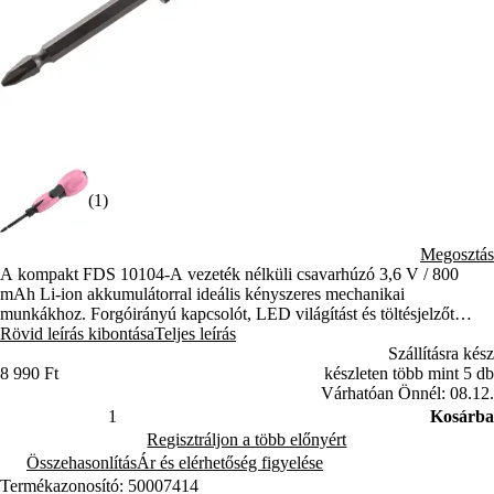
(1)
Megosztás
A kompakt FDS 10104-A vezeték nélküli csavarhúzó 3,6 V / 800
mAh Li-ion akkumulátorral ideális kényszeres mechanikai
munkákhoz. Forgóirányú kapcsolót, LED világítást és töltésjelzőt
kínál. Az USB-C töltésnek köszönhetően mindössze 1 óra alatt
Rövid leírás kibontása
Teljes leírás
használatra kész.
Szállításra kész
8 990 Ft
készleten több mint 5 db
Várhatóan Önnél: 08.12.
Kosárba
Regisztráljon a több előnyért
Összehasonlítás
Ár és elérhetőség figyelése
Termékazonosító: 50007414