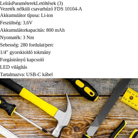
Leírás
Paraméterek
Letöltések (3)
Vezeték nélküli csavarhúzó FDS 10104-A
Akkumulátor típusa: Li-ion
Feszültség: 3,6V
Akkumulátorkapacitás: 800 mAh
Nyomaték: 3 Nm
Sebesség: 280 fordulat/perc
1/4" gyorskioldó tokmány
Forgásirányú kapcsoló
LED világítás
Tartalmazva: USB-C kábel