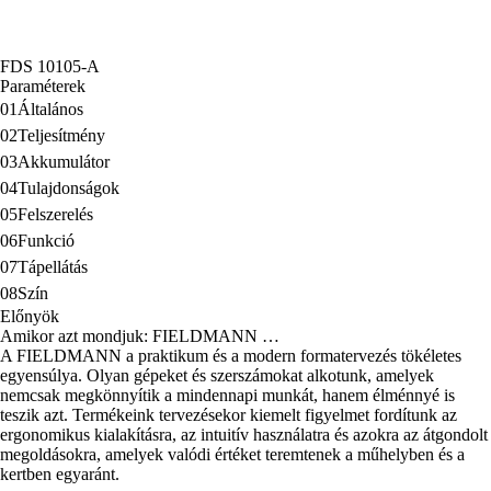
FDS 10105-A
Paraméterek
01
Általános
02
Teljesítmény
03
Akkumulátor
04
Tulajdonságok
05
Felszerelés
06
Funkció
07
Tápellátás
08
Szín
Előnyök
Amikor azt mondjuk: FIELDMANN …
A FIELDMANN a praktikum és a modern formatervezés tökéletes
egyensúlya. Olyan gépeket és szerszámokat alkotunk, amelyek
nemcsak megkönnyítik a mindennapi munkát, hanem élménnyé is
teszik azt. Termékeink tervezésekor kiemelt figyelmet fordítunk az
ergonomikus kialakításra, az intuitív használatra és azokra az átgondolt
megoldásokra, amelyek valódi értéket teremtenek a műhelyben és a
kertben egyaránt.