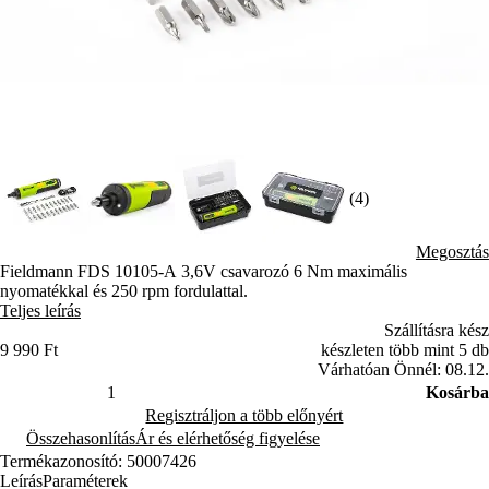
(4)
Megosztás
Fieldmann FDS 10105-A 3,6V csavarozó 6 Nm maximális
nyomatékkal és 250 rpm fordulattal.
Teljes leírás
Szállításra kész
9 990 Ft
készleten több mint 5 db
Várhatóan Önnél: 08.12.
Kosárba
Regisztráljon a több előnyért
Összehasonlítás
Ár és elérhetőség figyelése
Termékazonosító: 50007426
Leírás
Paraméterek