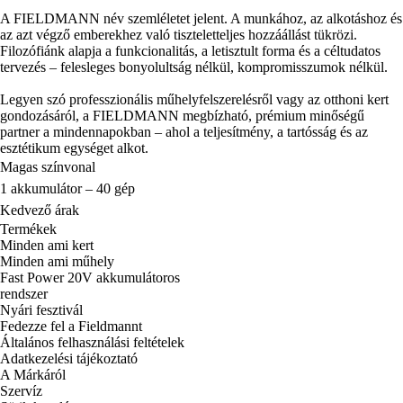
A FIELDMANN név szemléletet jelent. A munkához, az alkotáshoz és
az azt végző emberekhez való tiszteletteljes hozzáállást tükrözi.
Filozófiánk alapja a funkcionalitás, a letisztult forma és a céltudatos
tervezés – felesleges bonyolultság nélkül, kompromisszumok nélkül.
Legyen szó professzionális műhelyfelszerelésről vagy az otthoni kert
gondozásáról, a FIELDMANN megbízható, prémium minőségű
partner a mindennapokban – ahol a teljesítmény, a tartósság és az
esztétikum egységet alkot.
Magas színvonal
1 akkumulátor – 40 gép
Kedvező árak
Termékek
Minden ami kert
Minden ami műhely
Fast Power 20V akkumulátoros
rendszer
Nyári fesztivál
Fedezze fel a Fieldmannt
Általános felhasználási feltételek
Adatkezelési tájékoztató
A Márkáról
Szervíz