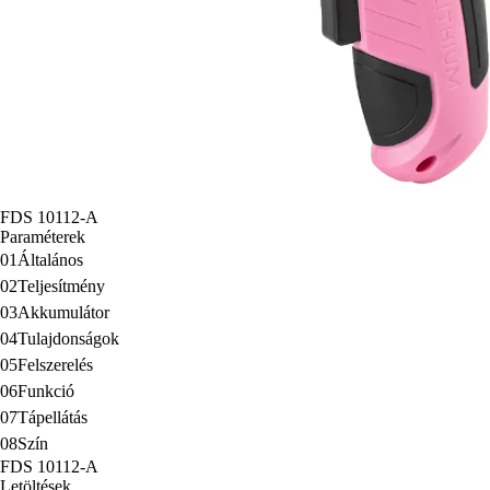
FDS 10112-A
Paraméterek
01
Általános
02
Teljesítmény
03
Akkumulátor
04
Tulajdonságok
05
Felszerelés
06
Funkció
07
Tápellátás
08
Szín
FDS 10112-A
Letöltések