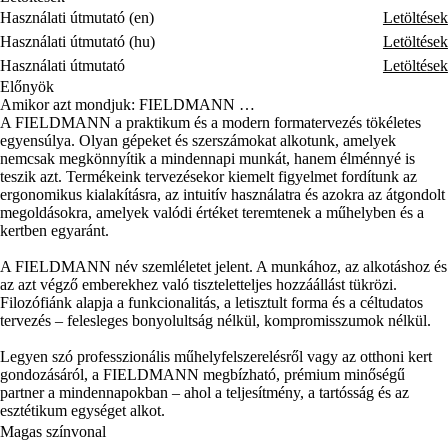
Használati útmutató (en)
Letöltések
Használati útmutató (hu)
Letöltések
Használati útmutató
Letöltések
Előnyök
Amikor azt mondjuk: FIELDMANN …
A FIELDMANN a praktikum és a modern formatervezés tökéletes
egyensúlya. Olyan gépeket és szerszámokat alkotunk, amelyek
nemcsak megkönnyítik a mindennapi munkát, hanem élménnyé is
teszik azt. Termékeink tervezésekor kiemelt figyelmet fordítunk az
ergonomikus kialakításra, az intuitív használatra és azokra az átgondolt
megoldásokra, amelyek valódi értéket teremtenek a műhelyben és a
kertben egyaránt.
A FIELDMANN név szemléletet jelent. A munkához, az alkotáshoz és
az azt végző emberekhez való tiszteletteljes hozzáállást tükrözi.
Filozófiánk alapja a funkcionalitás, a letisztult forma és a céltudatos
tervezés – felesleges bonyolultság nélkül, kompromisszumok nélkül.
Legyen szó professzionális műhelyfelszerelésről vagy az otthoni kert
gondozásáról, a FIELDMANN megbízható, prémium minőségű
partner a mindennapokban – ahol a teljesítmény, a tartósság és az
esztétikum egységet alkot.
Magas színvonal