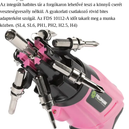
Az integrált hatbites tár a forgókaron lehetővé teszi a könnyű cserét
veszteségveszély nélkül. A gyakorlati csatlakozó rövid bites
adapterként szolgál. Az FDS 10112-A időt takarít meg a munka
közben. (SL4, SL6, PH1, PH2, H2.5, H4)