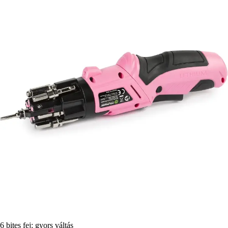
6 bites fej: gyors váltás