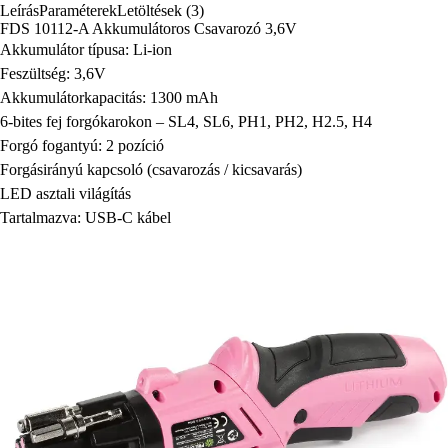
Leírás
Paraméterek
Letöltések (3)
FDS 10112-A Akkumulátoros Csavarozó 3,6V
Akkumulátor típusa: Li-ion
Feszültség: 3,6V
Akkumulátorkapacitás: 1300 mAh
6-bites fej forgókarokon – SL4, SL6, PH1, PH2, H2.5, H4
Forgó fogantyú: 2 pozíció
Forgásirányú kapcsoló (csavarozás / kicsavarás)
LED asztali világítás
Tartalmazva: USB-C kábel