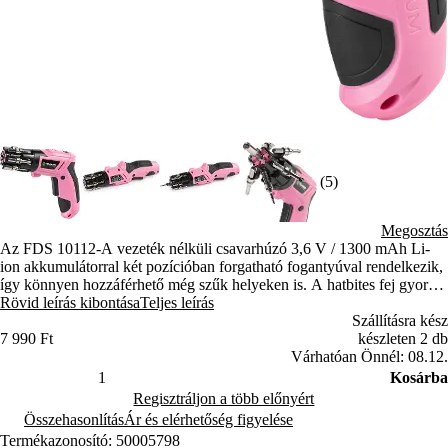
(5)
Megosztás
Az FDS 10112-A vezeték nélküli csavarhúzó 3,6 V / 1300 mAh Li-
ion akkumulátorral két pozícióban forgatható fogantyúval rendelkezik,
így könnyen hozzáférhető még szűk helyeken is. A hatbites fej gyors
cserét biztosít alkatrészek elvesztése nélkül. Az USB-C töltés modern
Rövid leírás kibontása
Teljes leírás
és kényelmes.
Szállításra kész
7 990 Ft
készleten 2 db
Várhatóan Önnél: 08.12.
Kosárba
Regisztráljon a több előnyért
Összehasonlítás
Ár és elérhetőség figyelése
Termékazonosító: 50005798