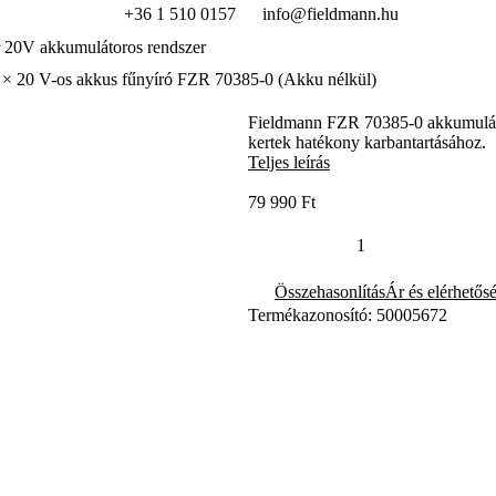
+36 1 510 0157
info@fieldmann.hu
 20V akkumulátoros rendszer
 × 20 V-os akkus fűnyíró FZR 70385-0 (Akku nélkül)
Fieldmann FZR 70385-0 akkumulátor
kertek hatékony karbantartásához.
Teljes leírás
79 990 Ft
Összehasonlítás
Ár és elérhetős
Termékazonosító: 50005672