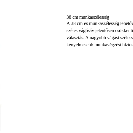
38 cm munkaszélesség
A 38 cm-es munkaszélesség lehetővé
széles vágósáv jelentősen csökkenti 
választás. A nagyobb vágási széles
kényelmesebb munkavégzést biztosí