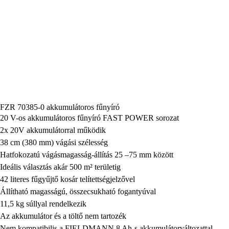
FZR 70385-0 akkumulátoros fűnyíró
20 V-os akkumulátoros fűnyíró FAST POWER sorozat
2x 20V akkumulátorral működik
38 cm (380 mm) vágási szélesség
Hatfokozatú vágásmagasság-állítás 25 –75 mm között
Ideális választás akár 500 m² területig
42 literes fűgyűjtő kosár telítettségjelzővel
Állítható magasságú, összecsukható fogantyúval
11,5 kg súllyal rendelkezik
Az akkumulátor és a töltő nem tartozék
Nem kompatibilis a FIELDMANN 8 Ah-s akkumulátorváltozattal