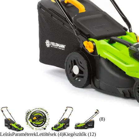
(8)
Leírás
Paraméterek
Letöltések (4)
Kiegészítők (12)