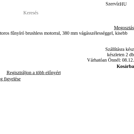
Szervíz
HU
Megosztás
os fűnyíró brushless motorral, 380 mm vágásszélességgel, kisebb
Szállításra kész
készleten 2 db
Várhatóan Önnél: 08.12.
Kosárba
Regisztráljon a több előnyért
ég figyelése