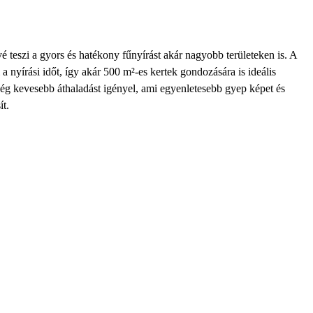
 teszi a gyors és hatékony fűnyírást akár nagyobb területeken is. A
a nyírási időt, így akár 500 m²-es kertek gondozására is ideális
ség kevesebb áthaladást igényel, ami egyenletesebb gyep képet és
t.