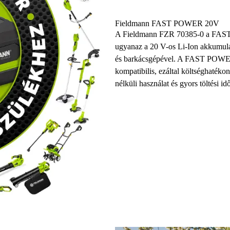
Fieldmann FAST POWER 20V
A Fieldmann FZR 70385-0 a FAST P
ugyanaz a 20 V-os Li-Ion akkumul
és barkácsgépével. A FAST POWER 
kompatibilis, ezáltal költséghatéko
nélküli használat és gyors töltési id