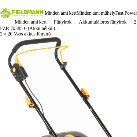
Minden ami kert
Minden ami műhely
Fast Power
Minden ami kert
Fűnyírók
Akkumulátoros fűnyírók
2
FZR 70385-0 (Akku nélkül)
2 × 20 V-os akkus fűnyíró