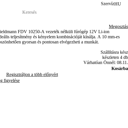
Szervíz
HU
Megosztás
 Fieldmann FDV 10250-A vezeték nélküli fúrógép 12V Li-ion
ideális teljesítmény és kényelem kombinációját kínálja. A 10 mm-es
szönhetően gyorsan és pontosan elvégezheti a munkát.
Szállításra kész
készleten 4 db
Várhatóan Önnél: 08.11.
Kosárba
Regisztráljon a több előnyért
ég figyelése