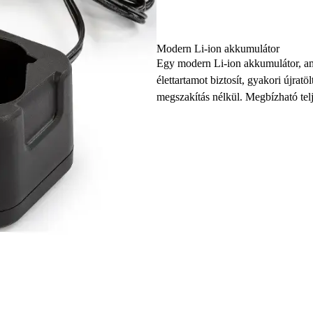
Modern Li-ion akkumulátor
Egy modern Li-ion akkumulátor, am
élettartamot biztosít, gyakori újr
megszakítás nélkül. Megbízható telj