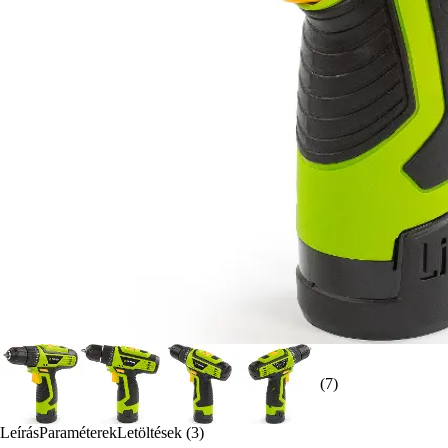
(7)
Leírás
Paraméterek
Letöltések (3)