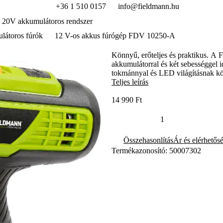
+36 1 510 0157
info@fieldmann.hu
 20V akkumulátoros rendszer
látoros fúrók
12 V-os akkus fúrógép FDV 10250-A
Könnyű, erőteljes és praktikus. A
akkumulátorral és két sebességgel 
tokmánnyal és LED világításnak kö
Teljes leírás
14 990 Ft
Összehasonlítás
Ár és elérhetős
Termékazonosító: 50007302