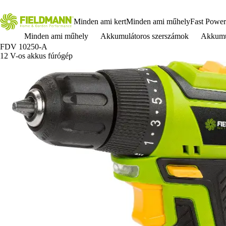
Minden ami kert
Minden ami műhely
Fast Power
Minden ami műhely
Akkumulátoros szerszámok
Akkumu
FDV 10250-A
12 V-os akkus fúrógép