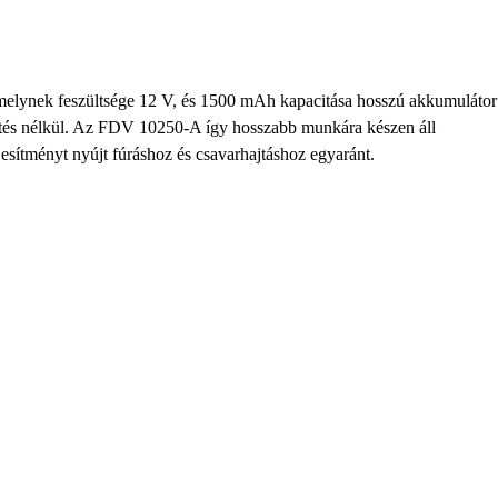
elynek feszültsége 12 V, és 1500 mAh kapacitása hosszú akkumulátor
atöltés nélkül. Az FDV 10250-A így hosszabb munkára készen áll
esítményt nyújt fúráshoz és csavarhajtáshoz egyaránt.