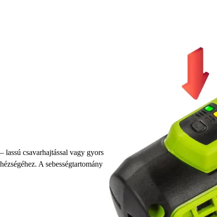
– lassú csavarhajtással vagy gyors
nehézségéhez. A sebességtartomány