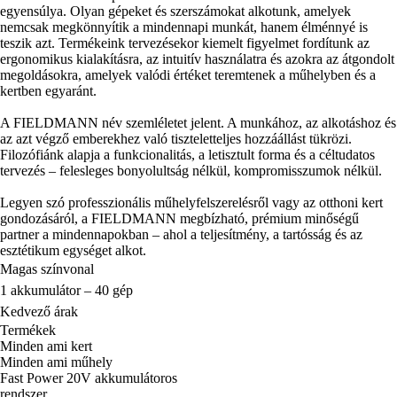
egyensúlya. Olyan gépeket és szerszámokat alkotunk, amelyek
nemcsak megkönnyítik a mindennapi munkát, hanem élménnyé is
teszik azt. Termékeink tervezésekor kiemelt figyelmet fordítunk az
ergonomikus kialakításra, az intuitív használatra és azokra az átgondolt
megoldásokra, amelyek valódi értéket teremtenek a műhelyben és a
kertben egyaránt.
A FIELDMANN név szemléletet jelent. A munkához, az alkotáshoz és
az azt végző emberekhez való tiszteletteljes hozzáállást tükrözi.
Filozófiánk alapja a funkcionalitás, a letisztult forma és a céltudatos
tervezés – felesleges bonyolultság nélkül, kompromisszumok nélkül.
Legyen szó professzionális műhelyfelszerelésről vagy az otthoni kert
gondozásáról, a FIELDMANN megbízható, prémium minőségű
partner a mindennapokban – ahol a teljesítmény, a tartósság és az
esztétikum egységet alkot.
Magas színvonal
1 akkumulátor – 40 gép
Kedvező árak
Termékek
Minden ami kert
Minden ami műhely
Fast Power 20V akkumulátoros
rendszer