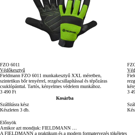
FZO 6011
FZO
Védőkesztyű
Véd
Fieldmann FZO 6011 munkakesztyű XXL méretben,
Fie
szintetikus bőr tenyérrel, rezgéscsillapítással és tépőzáras
rezg
csuklópánttal. Tartós, kényelmes védelem munkához.
kény
3 490 Ft
3 4
Kosárba
Szállításra kész
Szál
Készleten 3 db.
Kész
Előnyök
Amikor azt mondjuk: FIELDMANN …
A FIELDMANN a praktikum és a modern formatervezés tökéletes