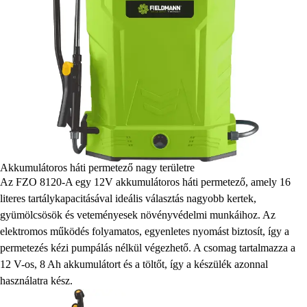
Akkumulátoros háti permetező nagy területre
Az FZO 8120-A egy 12V akkumulátoros háti permetező, amely 16
literes tartálykapacitásával ideális választás nagyobb kertek,
gyümölcsösök és veteményesek növényvédelmi munkáihoz. Az
elektromos működés folyamatos, egyenletes nyomást biztosít, így a
permetezés kézi pumpálás nélkül végezhető. A csomag tartalmazza a
12 V-os, 8 Ah akkumulátort és a töltőt, így a készülék azonnal
használatra kész.