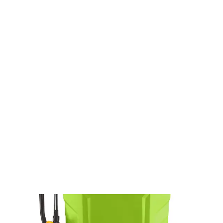
Minden ami kert
Kerti kéziszerszámok
Kézi permetezők
Akkus permetező FZO 8120-A 12V
FZO 8120-A 12V
Akkus permetező