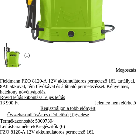
(1)
Megosztás
Fieldmann FZO 8120-A 12V akkumulátoros permetező 16L tartállyal,
8Ah akkuval, fém fúvókával és állítható permetezéssel. Kényelmes,
hatékony növényápolás.
Rövid leírás kibontása
Teljes leírás
13 990 Ft
Jelenleg nem elérhető
Regisztráljon a több előnyért
Összehasonlítás
Ár és elérhetőség figyelése
Termékazonosító: 50007394
Leírás
Paraméterek
Kiegészítők (6)
FZO 8120-A 12V akkumulátoros permetező 16L