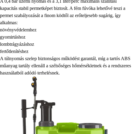
A 0,4 bar üzemi nyomás és a 3,1 liter/perc maximális szállítási
kapacitás stabil permetképet biztosít. A fém fúvóka lehetővé teszi a
permet szabályozását a finom ködtől az erőteljesebb sugárig, így
alkalmas:
növényvédelemhez
gyomirtáshoz
lombtrágyázáshoz
fertőtlenítéshez
A túlnyomás szelep biztonságos működést garantál, míg a tartós ABS
műanyag tartály ellenáll a szélsőséges hőmérsékletnek és a rendszeres
használatból adódó terhelésnek.