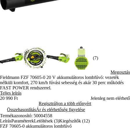
(7)
Megosztás
Fieldmann FZF 70605-0 20 V akkumulátoros lombfúvó: vezeték
nélküli komfort, 270 km/h fúvási sebesség és akár 30 perc működés
FAST POWER rendszerrel.
Teljes leírás
20 990 Ft
Jelenleg nem elérhető
Regisztráljon a több előnyért
Összehasonlítás
Ár és elérhetőség figyelése
Termékazonosító: 50004558
Leírás
Paraméterek
Letöltések (3)
Kiegészítők (12)
FZF 70605-0 akkumulátoros lombfúvó