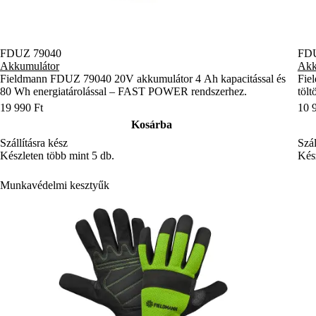
FDUZ 79040
FDU
Akkumulátor
Akk
Fieldmann FDUZ 79040 20V akkumulátor 4 Ah kapacitással és
Fie
80 Wh energiatárolással – FAST POWER rendszerhez.
töl
19 990 Ft
10 
Kosárba
Szállításra kész
Szál
Készleten több mint 5 db.
Kész
Munkavédelmi kesztyűk