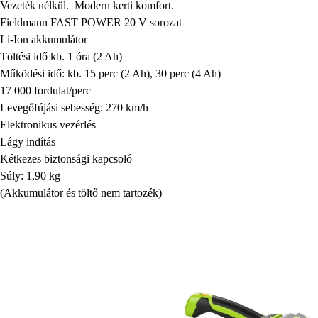
Vezeték nélkül. Modern kerti komfort.
Fieldmann FAST POWER 20 V sorozat
Li-Ion akkumulátor
Töltési idő kb. 1 óra (2 Ah)
Működési idő: kb. 15 perc (2 Ah), 30 perc (4 Ah)
17 000 fordulat/perc
Levegőfújási sebesség: 270 km/h
Elektronikus vezérlés
Lágy indítás
Kétkezes biztonsági kapcsoló
Súly: 1,90 kg
(Akkumulátor és töltő nem tartozék)