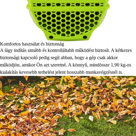
Komfortos használat és biztonság
A lágy indítás simább és kontrolláltabb működést biztosít. A kétkezes
biztonsági kapcsoló pedig segít abban, hogy a gép csak akkor
működjön, amikor Ön azt szeretné. A könnyű, mindössze 1,90 kg-os
kialakítás kevesebb terhelést jelent hosszabb munkavégzésnél is.