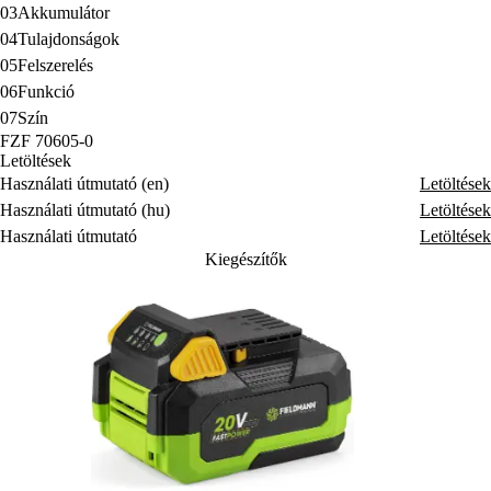
03
Akkumulátor
04
Tulajdonságok
05
Felszerelés
06
Funkció
07
Szín
FZF 70605-0
Letöltések
Használati útmutató (en)
Letöltések
Használati útmutató (hu)
Letöltések
Használati útmutató
Letöltések
Kiegészítők