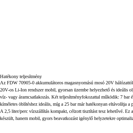
Hatékony teljesítmény
Az FDW 70905-0 akkumulátoros magasnyomású mosó 20V hálózattól fü
20V-os Li-Ion rendszer mobil, gyorsan üzembe helyezhető és ideális ol
víz- vagy áramcsatlakozás. Két teljesítményfokozattal működik: 7 bar 
kíméletes öblítéshez ideális, míg a 25 bar már hatékonyan eltávolítja a p
A 2,5 liter/perc vízszállítás kompakt, célzott tisztítást tesz lehetővé. Ez
készült, hanem mobil, gyors beavatkozást igénylő helyzetekre optimaliz