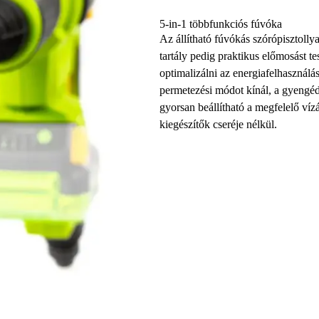
5-in-1 többfunkciós fúvóka
Az állítható fúvókás szórópisztolly
tartály pedig praktikus előmosást te
optimalizálni az energiafelhasználá
permetezési módot kínál, a gyengéd 
gyorsan beállítható a megfelelő vízá
kiegészítők cseréje nélkül.