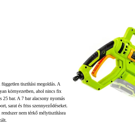
ggetlen tisztítási megoldás. A
yan környezetben, ahol nincs fix
és 25 bar. A 7 bar alacsony nyomás
ort, sarat és friss szennyeződéseket.
 a rendszer nem térkő mélytisztításra
ált.