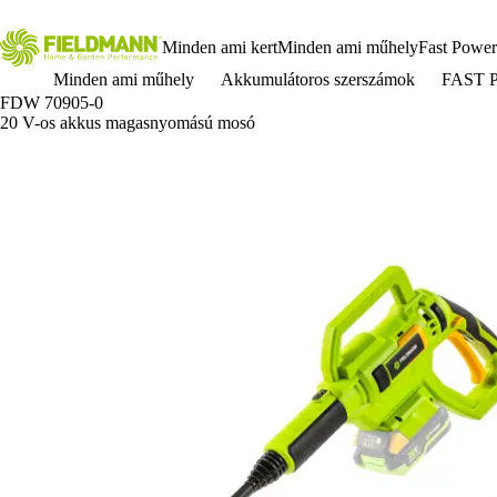
Minden ami kert
Minden ami műhely
Fast Power
Minden ami műhely
Akkumulátoros szerszámok
FAST 
FDW 70905-0
20 V-os akkus magasnyomású mosó