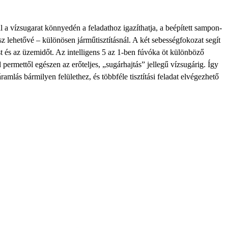
al a vízsugarat könnyedén a feladathoz igazíthatja, a beépített sampon­
sz lehetővé – különösen járműtisztításnál. A két sebességfokozat segít
st és az üzemidőt. Az intelligens 5 az 1-ben fúvóka öt különböző
permettől egészen az erőteljes, „sugárhajtás” jellegű vízsugárig. Így
ramlás bármilyen felülethez, és többféle tisztítási feladat elvégezhető