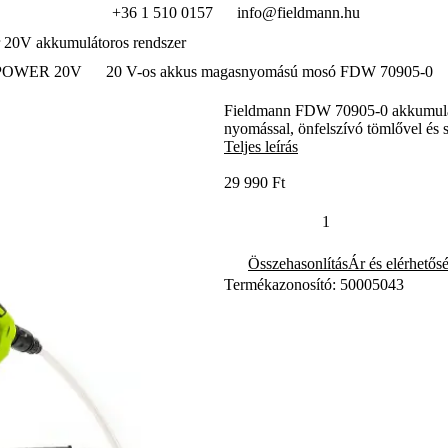
+36 1 510 0157
info@fieldmann.hu
 20V akkumulátoros rendszer
POWER 20V
20 V-os akkus magasnyomású mosó FDW 70905-0
Fieldmann FDW 70905-0 akkumulá
nyomással, önfelszívó tömlővel és s
Teljes leírás
29 990 Ft
Összehasonlítás
Ár és elérhetős
Termékazonosító: 50005043