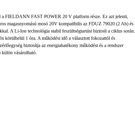
 a FIELDANN FAST POWER 20 V platform része. Ez azt jelenti,
ros magasnyomású mosó 20V kompatibilis az FDUZ 79020 (2 Ah) és
 A Li-Ion technológia stabil feszültségtartást biztosít a ciklus során.
én körülbelül 1 óra. A működési idő a választott fokozattól és
ezérlőegység biztosítja az energiahatékony működést és a rendszer
ő külön vásárolható.