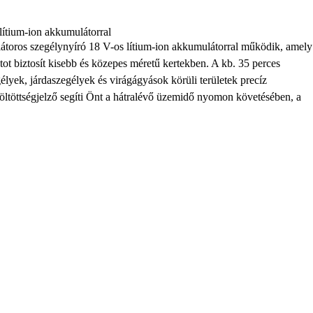
lítium-ion akkumulátorral
oros szegélynyíró 18 V-os lítium-ion akkumulátorral működik, amely
ot biztosít kisebb és közepes méretű kertekben. A kb. 35 perces
lyek, járdaszegélyek és virágágyások körüli területek precíz
öltöttségjelző segíti Önt a hátralévő üzemidő nyomon követésében, a