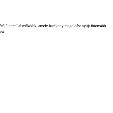
érőjű damillal működik, amely hatékony megoldást nyújt finomabb
hoz.