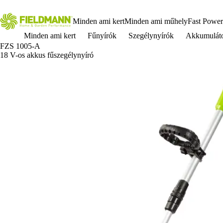
Minden ami kert
Minden ami műhely
Fast Power
Minden ami kert
Fűnyírók
Szegélynyírók
Akkumuláto
FZS 1005-A
18 V-os akkus fűszegélynyíró