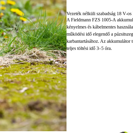
Vezeték nélküli szabadság 18 V-os 
A Fieldmann FZS 1005-A akkumulát
kényelmes és kábelmentes használat
működési idő elegendő a pázsitszegé
karbantartásához. Az akkumulátor t
teljes töltési idő 3–5 óra.