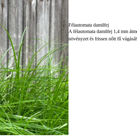
Félautomata damilfej
A félautomata damilfej 1,4 mm átm
növényzet és frissen nőtt fű vágásá