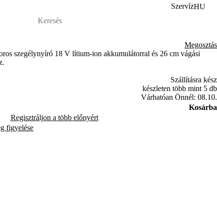
Szervíz
HU
Megosztás
s szegélynyíró 18 V lítium-ion akkumulátorral és 26 cm vágási
z.
Szállításra kész
készleten több mint 5 db
Várhatóan Önnél: 08.10.
Kosárba
Regisztráljon a több előnyért
ég figyelése