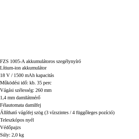
FZS 1005-A akkumulátoros szegélynyíró
Lítium-ion akkumulátor
18 V / 1500 mAh kapacitás
Működési idő: kb. 35 perc
Vágási szélesség: 260 mm
1,4 mm damilátmérő
Félautomata damilfej
Állítható vágófej szög (3 vízszintes / 4 függőleges pozíció)
Teleszkópos nyél
Védőpajzs
Súly: 2,0 kg