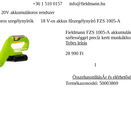
+36 1 510 0157
info@fieldmann.hu
 20V akkumulátoros rendszer
ros szegélynyírók
18 V-os akkus fűszegélynyíró FZS 1005-A
Fieldmann FZS 1005-A akkumulátoro
szélességgel precíz kerti munkákho
Teljes leírás
28 990 Ft
Összehasonlítás
Ár és elérhetős
Termékazonosító: 50003869