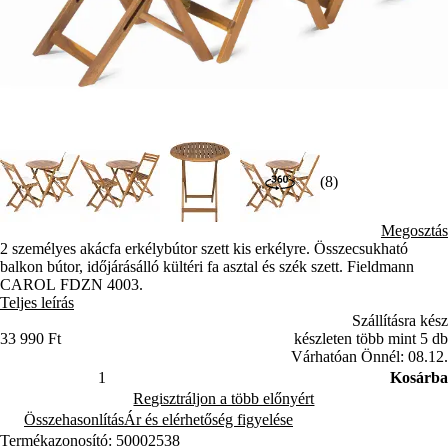
(8)
Megosztás
2 személyes akácfa erkélybútor szett kis erkélyre. Összecsukható
balkon bútor, időjárásálló kültéri fa asztal és szék szett. Fieldmann
CAROL FDZN 4003.
Teljes leírás
Szállításra kész
33 990 Ft
készleten több mint 5 db
Várhatóan Önnél: 08.12.
Kosárba
Regisztráljon a több előnyért
Összehasonlítás
Ár és elérhetőség figyelése
Termékazonosító: 50002538