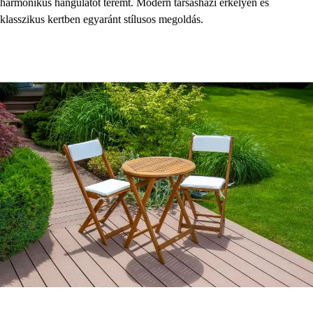
harmonikus hangulatot teremt. Modern társasházi erkélyen és
klasszikus kertben egyaránt stílusos megoldás.