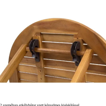
2 személyes erkélybútor szett kényelmes kialakítással