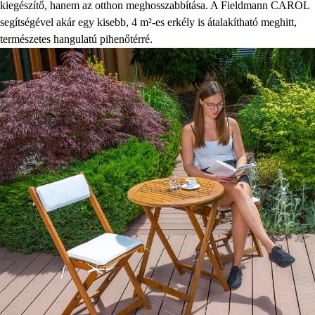
kiegészítő, hanem az otthon meghosszabbítása. A Fieldmann CAROL
segítségével akár egy kisebb, 4 m²-es erkély is átalakítható meghitt,
természetes hangulatú pihenőtérré.