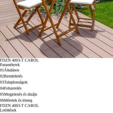
FDZN 4003-T CAROL
Paraméterek
01
Általános
02
Rendeltetés
03
Tulajdonságok
04
Felszerelés
05
Megjelenés és dizájn
06
Méretek és tömeg
FDZN 4003-T CAROL
Letöltések