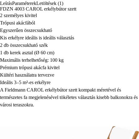
Leírás
Paraméterek
Letöltések (1)
FDZN 4003 CAROL erkélybútor szett
2 személyes kivitel
Trópusi akácfából
Egyszerűen összecsukható
Kis erkélyre ideális is ideális választás
2 db összecsukható szék
1 db kerek asztal (Ø 60 cm)
Maximális terhelhetőség: 100 kg
Prémium trópusi akácfa kivitel
Kültéri használatra tervezve
Ideális 3–5 m²-es erkélyre
A Fieldmann CAROL erkélybútor szett kompakt méretével és
természetes fa megjelenésével tökéletes választás kisebb balkonokra és
városi teraszokra.