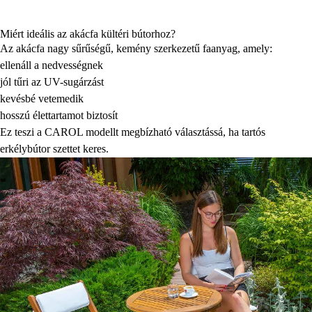
Miért ideális az akácfa kültéri bútorhoz?
Az akácfa nagy sűrűségű, kemény szerkezetű faanyag, amely:
ellenáll a nedvességnek
jól tűri az UV-sugárzást
kevésbé vetemedik
hosszú élettartamot biztosít
Ez teszi a CAROL modellt megbízható választássá, ha tartós
erkélybútor szettet keres.