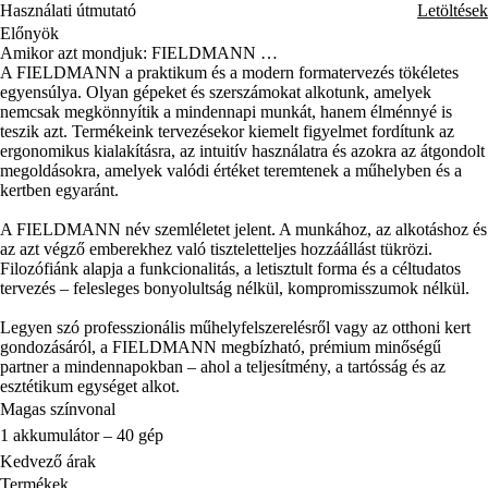
Használati útmutató
Letöltések
Előnyök
Amikor azt mondjuk: FIELDMANN …
A FIELDMANN a praktikum és a modern formatervezés tökéletes
egyensúlya. Olyan gépeket és szerszámokat alkotunk, amelyek
nemcsak megkönnyítik a mindennapi munkát, hanem élménnyé is
teszik azt. Termékeink tervezésekor kiemelt figyelmet fordítunk az
ergonomikus kialakításra, az intuitív használatra és azokra az átgondolt
megoldásokra, amelyek valódi értéket teremtenek a műhelyben és a
kertben egyaránt.
A FIELDMANN név szemléletet jelent. A munkához, az alkotáshoz és
az azt végző emberekhez való tiszteletteljes hozzáállást tükrözi.
Filozófiánk alapja a funkcionalitás, a letisztult forma és a céltudatos
tervezés – felesleges bonyolultság nélkül, kompromisszumok nélkül.
Legyen szó professzionális műhelyfelszerelésről vagy az otthoni kert
gondozásáról, a FIELDMANN megbízható, prémium minőségű
partner a mindennapokban – ahol a teljesítmény, a tartósság és az
esztétikum egységet alkot.
Magas színvonal
1 akkumulátor – 40 gép
Kedvező árak
Termékek