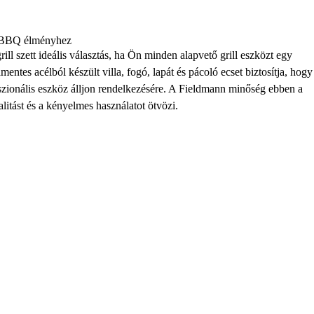
es BBQ élményhez
l szett ideális választás, ha Ön minden alapvető grill eszközt egy
ntes acélból készült villa, fogó, lapát és pácoló ecset biztosítja, hogy
sszionális eszköz álljon rendelkezésére. A Fieldmann minőség ebben a
alitást és a kényelmes használatot ötvözi.