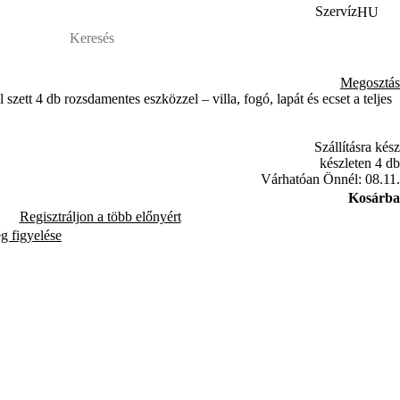
Szervíz
HU
Megosztás
zett 4 db rozsdamentes eszközzel – villa, fogó, lapát és ecset a teljes
Szállításra kész
készleten 4 db
Várhatóan Önnél: 08.11.
Kosárba
Regisztráljon a több előnyért
ég figyelése