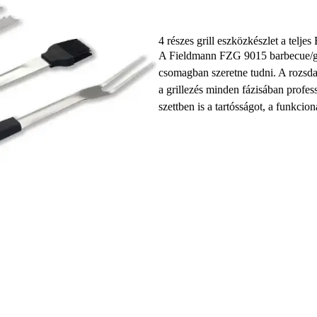
4 részes grill eszközkészlet a telj
A Fieldmann FZG 9015 barbecue/gril
csomagban szeretne tudni. A rozsdame
a grillezés minden fázisában profe
szettben is a tartósságot, a funkcion