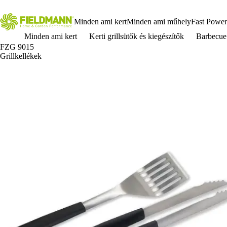
Minden ami kert
Minden ami műhely
Fast Power
Minden ami kert
Kerti grillsütők és kiegészítők
Barbecue
FZG 9015
Grillkellékek