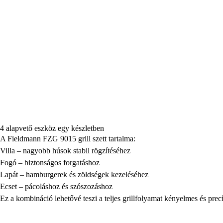
4 alapvető eszköz egy készletben
A Fieldmann FZG 9015 grill szett tartalma:
Villa – nagyobb húsok stabil rögzítéséhez
Fogó – biztonságos forgatáshoz
Lapát – hamburgerek és zöldségek kezeléséhez
Ecset – pácoláshoz és szószozáshoz
Ez a kombináció lehetővé teszi a teljes grillfolyamat kényelmes és precí