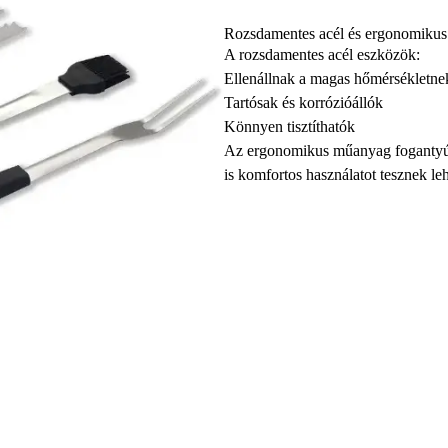
Rozsdamentes acél és ergonomikus
A rozsdamentes acél eszközök:
Ellenállnak a magas hőmérsékletne
Tartósak és korrózióállók
Könnyen tisztíthatók
Az ergonomikus műanyag fogantyúk s
is komfortos használatot tesznek le