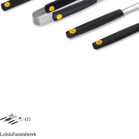
(1)
Leírás
Paraméterek