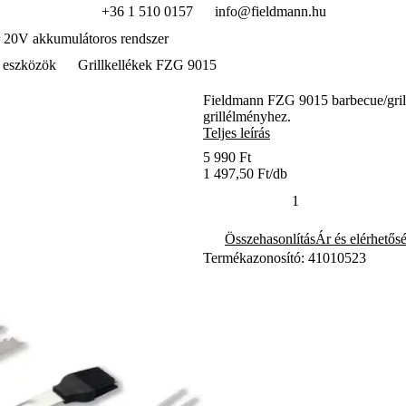
+36 1 510 0157
info@fieldmann.hu
 20V akkumulátoros rendszer
 eszközök
Grillkellékek FZG 9015
Fieldmann FZG 9015 barbecue/grill s
grillélményhez.
Teljes leírás
5 990 Ft
1 497,50 Ft/db
Összehasonlítás
Ár és elérhetős
Termékazonosító: 41010523