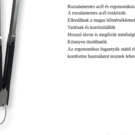
Rozsdamentes acél és ergonomikus 
A rozsdamentes acél eszközök:
Ellenállnak a magas hőmérsékletne
Tartósak és korrózióállók
Hosszú távon is megőrzik minőség
Könnyen tisztíthatók
Az ergonomikus fogantyúk stabil és 
komfortos használatot tesznek lehe