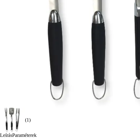
(1)
Leírás
Paraméterek