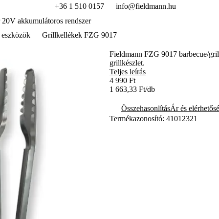
+36 1 510 0157
info@fieldmann.hu
 20V akkumulátoros rendszer
 eszközök
Grillkellékek FZG 9017
Fieldmann FZG 9017 barbecue/grill
grillkészlet.
Teljes leírás
4 990 Ft
1 663,33 Ft/db
Összehasonlítás
Ár és elérhetős
Termékazonosító: 41012321