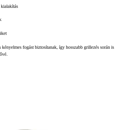
kialakítás
k
üket
kényelmes fogást biztosítanak, így hosszabb grillezés során is
tővé.