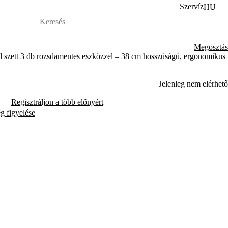
Szervíz
HU
Megosztás
 szett 3 db rozsdamentes eszközzel – 38 cm hosszúságú, ergonomikus
Jelenleg nem elérhető
Regisztráljon a több előnyért
ég figyelése