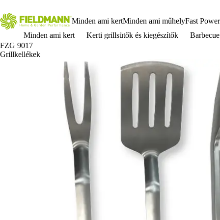
Minden ami kert
Minden ami műhely
Fast Power
Minden ami kert
Kerti grillsütők és kiegészítők
Barbecue
FZG 9017
Grillkellékek