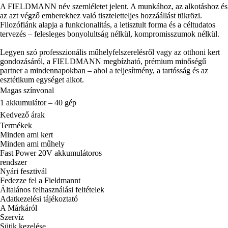
A FIELDMANN név szemléletet jelent. A munkához, az alkotáshoz és
az azt végző emberekhez való tiszteletteljes hozzáállást tükrözi.
Filozófiánk alapja a funkcionalitás, a letisztult forma és a céltudatos
tervezés – felesleges bonyolultság nélkül, kompromisszumok nélkül.
Legyen szó professzionális műhelyfelszerelésről vagy az otthoni kert
gondozásáról, a FIELDMANN megbízható, prémium minőségű
partner a mindennapokban – ahol a teljesítmény, a tartósság és az
esztétikum egységet alkot.
Magas színvonal
1 akkumulátor – 40 gép
Kedvező árak
Termékek
Minden ami kert
Minden ami műhely
Fast Power 20V akkumulátoros
rendszer
Nyári fesztivál
Fedezze fel a Fieldmannt
Általános felhasználási feltételek
Adatkezelési tájékoztató
A Márkáról
Szervíz
Sütik kezelése