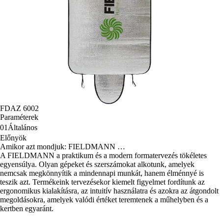
FDAZ 6002
Paraméterek
01
Általános
Előnyök
Amikor azt mondjuk: FIELDMANN …
A FIELDMANN a praktikum és a modern formatervezés tökéletes
egyensúlya. Olyan gépeket és szerszámokat alkotunk, amelyek
nemcsak megkönnyítik a mindennapi munkát, hanem élménnyé is
teszik azt. Termékeink tervezésekor kiemelt figyelmet fordítunk az
ergonomikus kialakításra, az intuitív használatra és azokra az átgondolt
megoldásokra, amelyek valódi értéket teremtenek a műhelyben és a
kertben egyaránt.