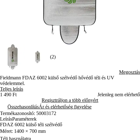
(2)
Megosztás
Fieldmann FDAZ 6002 külső szélvédő hővédő téli és UV
védelemmel.
Teljes leírás
1 490 Ft
Jelenleg nem elérhető
Regisztráljon a több előnyért
Összehasonlítás
Ár és elérhetőség figyelése
Termékazonosító: 50003172
Leírás
Paraméterek
FDAZ 6002 külső téli szélvédő
Méret: 1400 × 700 mm
Téli használatra