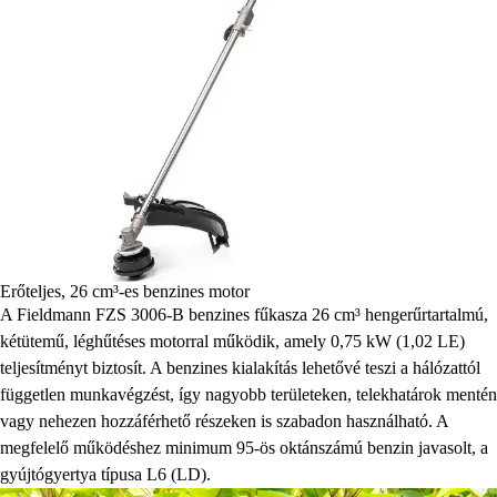
Erőteljes, 26 cm³-es benzines motor
A Fieldmann FZS 3006-B benzines fűkasza 26 cm³ hengerűrtartalmú,
kétütemű, léghűtéses motorral működik, amely 0,75 kW (1,02 LE)
teljesítményt biztosít. A benzines kialakítás lehetővé teszi a hálózattól
független munkavégzést, így nagyobb területeken, telekhatárok mentén
vagy nehezen hozzáférhető részeken is szabadon használható. A
megfelelő működéshez minimum 95-ös oktánszámú benzin javasolt, a
gyújtógyertya típusa L6 (LD).