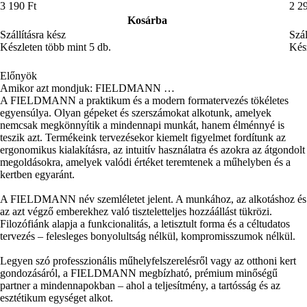
3 190 Ft
2 2
Kosárba
Szállításra kész
Szál
Készleten több mint 5 db.
Kész
Előnyök
Amikor azt mondjuk: FIELDMANN …
A FIELDMANN a praktikum és a modern formatervezés tökéletes
egyensúlya. Olyan gépeket és szerszámokat alkotunk, amelyek
nemcsak megkönnyítik a mindennapi munkát, hanem élménnyé is
teszik azt. Termékeink tervezésekor kiemelt figyelmet fordítunk az
ergonomikus kialakításra, az intuitív használatra és azokra az átgondolt
megoldásokra, amelyek valódi értéket teremtenek a műhelyben és a
kertben egyaránt.
A FIELDMANN név szemléletet jelent. A munkához, az alkotáshoz és
az azt végző emberekhez való tiszteletteljes hozzáállást tükrözi.
Filozófiánk alapja a funkcionalitás, a letisztult forma és a céltudatos
tervezés – felesleges bonyolultság nélkül, kompromisszumok nélkül.
Legyen szó professzionális műhelyfelszerelésről vagy az otthoni kert
gondozásáról, a FIELDMANN megbízható, prémium minőségű
partner a mindennapokban – ahol a teljesítmény, a tartósság és az
esztétikum egységet alkot.