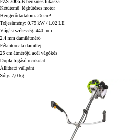
FZS 3006-B benzines fűkasza
Kétütemű, léghűtéses motor
Hengerűrtartalom: 26 cm³
Teljesítmény: 0,75 kW / 1,02 LE
Vágási szélesség: 440 mm
2,4 mm damilátmérő
Félautomata damilfej
25 cm átmérőjű acél vágókés
Dupla fogású markolat
Állítható vállpánt
Súly: 7,0 kg