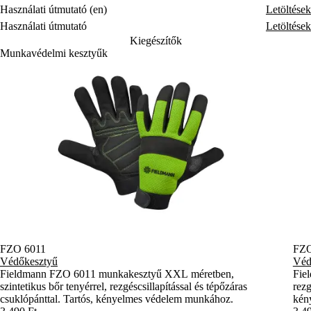
Használati útmutató (en)
Letöltések
Használati útmutató
Letöltések
Kiegészítők
Munkavédelmi kesztyűk
FZO 6011
FZO
Védőkesztyű
Véd
Fieldmann FZO 6011 munkakesztyű XXL méretben,
Fie
szintetikus bőr tenyérrel, rezgéscsillapítással és tépőzáras
rezg
csuklópánttal. Tartós, kényelmes védelem munkához.
kény