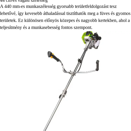
44 cm-es vágási szélesség
A 440 mm-es munkaszélesség gyorsabb területfeldolgozást tesz
lehetővé, így kevesebb áthaladással tisztíthatók meg a füves és gyomos
területek. Ez különösen előnyös közepes és nagyobb kertekben, ahol a
teljesítmény és a munkasebesség fontos szempont.