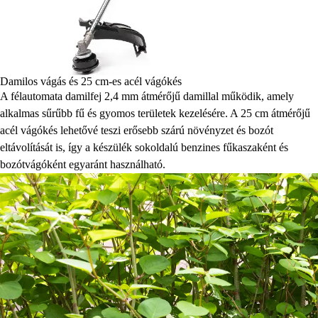
Damilos vágás és 25 cm-es acél vágókés
A félautomata damilfej 2,4 mm átmérőjű damillal működik, amely
alkalmas sűrűbb fű és gyomos területek kezelésére. A 25 cm átmérőjű
acél vágókés lehetővé teszi erősebb szárú növényzet és bozót
eltávolítását is, így a készülék sokoldalú benzines fűkaszaként és
bozótvágóként egyaránt használható.