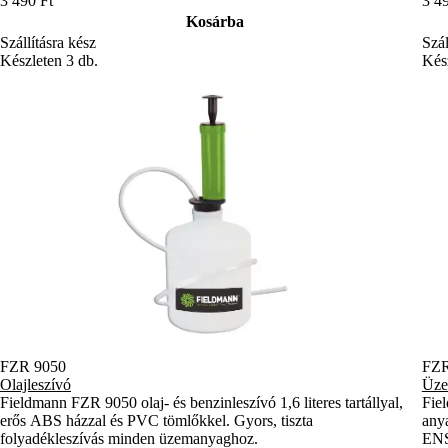
3 490 Ft
3 4
Kosárba
Szállításra kész
Szál
Készleten 3 db.
Kész
FZR 9050
FZR
Olajleszívó
Üze
Fieldmann FZR 9050 olaj- és benzinleszívó 1,6 literes tartállyal,
Fie
erős ABS házzal és PVC tömlőkkel. Gyors, tiszta
anya
folyadékleszívás minden üzemanyaghoz.
ENSZ