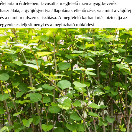
élettartam érdekében. Javasolt a megfelelő üzemanyag-keverék
használata, a gyújtógyertya állapotának ellenőrzése, valamint a vágófej
és a damil rendszeres tisztítása. A megfelelő karbantartás biztosítja az
egyenletes teljesítményt és a megbízható működést.