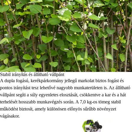
Stabil irányítás és állítható vállpánt
A dupla fogású, kerékpárkormány jellegű markolat biztos fogást és
pontos irányítást tesz lehetővé nagyobb munkaterületen is. Az állítható
vállpánt segíti a súly egyenletes elosztását, csökkentve a kar és a hát
terhelését hosszabb munkavégzés során. A 7,0 kg-os tömeg stabil
működést biztosít, amely különösen előnyös sűrűbb növényzet
vágásakor.