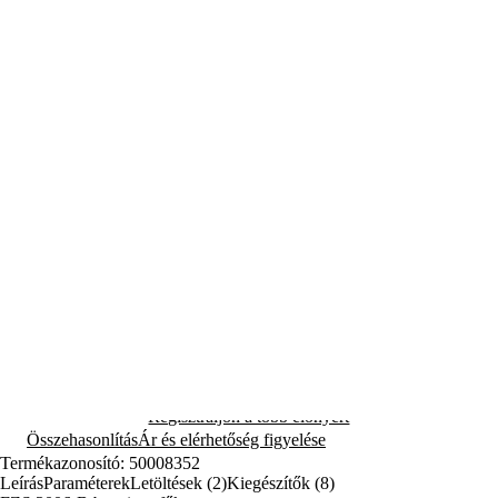
(9)
Megosztás
Fieldmann FZS 3006-B benzines fűkasza 26 cm³ motorral, 44 cm
vágási szélességgel és acél vágókéssel sűrű növényzethez.
Teljes leírás
Szállításra kész
41 990 Ft
készleten több mint 5 db
Várhatóan Önnél: 08.12.
Kosárba
Regisztráljon a több előnyért
Összehasonlítás
Ár és elérhetőség figyelése
Termékazonosító: 50008352
Leírás
Paraméterek
Letöltések (2)
Kiegészítők (8)