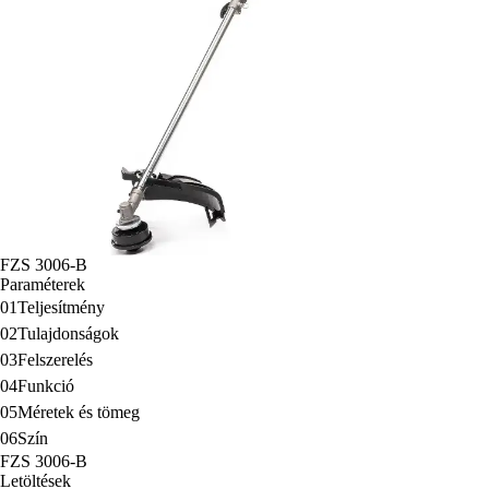
FZS 3006-B
Paraméterek
01
Teljesítmény
02
Tulajdonságok
03
Felszerelés
04
Funkció
05
Méretek és tömeg
06
Szín
FZS 3006-B
Letöltések