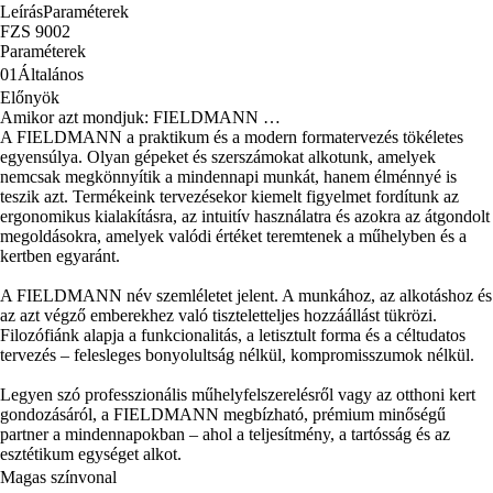
Leírás
Paraméterek
FZS 9002
Paraméterek
01
Általános
Előnyök
Amikor azt mondjuk: FIELDMANN …
A FIELDMANN a praktikum és a modern formatervezés tökéletes
egyensúlya. Olyan gépeket és szerszámokat alkotunk, amelyek
nemcsak megkönnyítik a mindennapi munkát, hanem élménnyé is
teszik azt. Termékeink tervezésekor kiemelt figyelmet fordítunk az
ergonomikus kialakításra, az intuitív használatra és azokra az átgondolt
megoldásokra, amelyek valódi értéket teremtenek a műhelyben és a
kertben egyaránt.
A FIELDMANN név szemléletet jelent. A munkához, az alkotáshoz és
az azt végző emberekhez való tiszteletteljes hozzáállást tükrözi.
Filozófiánk alapja a funkcionalitás, a letisztult forma és a céltudatos
tervezés – felesleges bonyolultság nélkül, kompromisszumok nélkül.
Legyen szó professzionális műhelyfelszerelésről vagy az otthoni kert
gondozásáról, a FIELDMANN megbízható, prémium minőségű
partner a mindennapokban – ahol a teljesítmény, a tartósság és az
esztétikum egységet alkot.
Magas színvonal