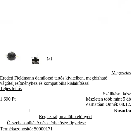
(2)
Megosztás
Eredeti Fieldmann damilorsó tartós kivitelben, megbízható
vágóteljesítményhez és kompatibilis kialakítással.
Teljes leírás
Szállításra kész
1 690 Ft
készleten több mint 5 db
Várhatóan Önnél: 08.12.
Kosárba
Regisztráljon a több előnyért
Összehasonlítás
Ár és elérhetőség figyelése
Termékazonosító: 50000171