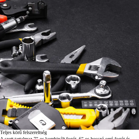
Teljes körű felszereltség
A szett tartalmaz 7”-os kombinált fogót, 6”-os hosszú orrú fogót és