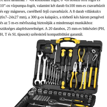
10”-os vízpumpa-fogót, valamint két darab 6x100 mm-es csavarhúzót
és egy mágneses, cserélhető fejű csavarhúzót. A 8 darab villáskulcs
(6x7–24x27 mm), a 300 g-os kalapács, a törhető kés három pengével
és az 5 m-es mérőszalag biztosítják a mindennapi munkákhoz
szükséges alapfelszereltséget. A 20 darabos, 25 mm-es bitkészlet (PH,
H, T és SL típusok) széleskörű kompatibilitást garantál.