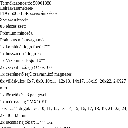
Termékazonosító: 50001388
Leírás
Paraméterek
FDG 5005-85R szerszámkészlet
Szerszámkészlet
85 részes szett
Prémium minőség
Praktikus műanyag tartó
1x kombináltfogó fogó: 7""
1x hosszú orrú fogó: 6""
1x Vízpumpa-fogó: 10""
2x csavarhúzó: (-) (+) 6x100
1x cserélhető fejű csavarhúzó mágneses
8x villáskulcs: 6x7, 8x9, 10x11, 12x13, 14x17, 18x19, 20x22, 24X27
mm
1x törhetőkés, 3 pengével
1x mérőszalag 5MX16FT
16x 1/2"" dugókulcs: 10, 11, 12, 13, 14, 15, 16, 17, 18, 19, 21, 22, 24,
27, 30, 32 mm
2x racsnis hajtókar: 1/4"" 1/2""