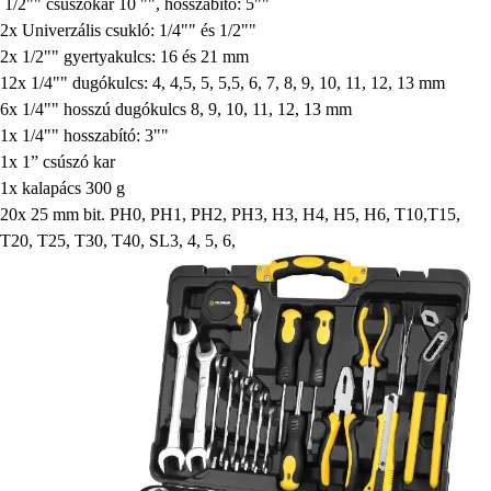
1/2"" csúszókar 10 "", hosszabító: 5""
2x Univerzális csukló: 1/4"" és 1/2""
2x 1/2"" gyertyakulcs: 16 és 21 mm
12x 1/4"" dugókulcs: 4, 4,5, 5, 5,5, 6, 7, 8, 9, 10, 11, 12, 13 mm
6x 1/4"" hosszú dugókulcs 8, 9, 10, 11, 12, 13 mm
1x 1/4"" hosszabító: 3""
1x 1” csúszó kar
1x kalapács 300 g
20x 25 mm bit. PH0, PH1, PH2, PH3, H3, H4, H5, H6, T10,T15,
T20, T25, T30, T40, SL3, 4, 5, 6,