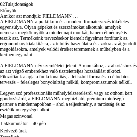
02
Tulajdonságok
Előnyök
Amikor azt mondjuk: FIELDMANN …
A FIELDMANN a praktikum és a modern formatervezés tökéletes
egyensúlya. Olyan gépeket és szerszámokat alkotunk, amelyek
nemcsak megkönnyítik a mindennapi munkát, hanem élménnyé is
teszik azt. Termékeink tervezésekor kiemelt figyelmet fordítunk az
ergonomikus kialakításra, az intuitív használatra és azokra az átgondolt
megoldásokra, amelyek valódi értéket teremtenek a műhelyben és a
kertben egyaránt.
A FIELDMANN név szemléletet jelent. A munkához, az alkotáshoz és
az azt végző emberekhez való tiszteletteljes hozzáállást tükrözi.
Filozófiánk alapja a funkcionalitás, a letisztult forma és a céltudatos
tervezés – felesleges bonyolultság nélkül, kompromisszumok nélkül.
Legyen szó professzionális műhelyfelszerelésről vagy az otthoni kert
gondozásáról, a FIELDMANN megbízható, prémium minőségű
partner a mindennapokban – ahol a teljesítmény, a tartósság és az
esztétikum egységet alkot.
Magas színvonal
1 akkumulátor – 40 gép
Kedvező árak