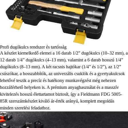
Profi dugókulcs rendszer és tartósság
A készlet kiemelkedő elemei a 16 darab 1/2” dugókulcs (10–32 mm), a
12 darab 1/4” dugókulcs (4–13 mm), valamint a 6 darab hosszú 1/4”
dugókulcs (8–13 mm). A két racsnis hajtókar (1/4” és 1/2”), az 1/2”
csúszókar, a hosszabbítók, az univerzális csuklók és a gyertyakulcsok
lehetővé teszik a precíz és hatékony munkavégzést még nehezen
hozzáférhető helyeken is. A prémium anyaghasználat és a masszív
kivitelezés hosszú élettartamot biztosít, így a Fieldmann FDG 5005-
85R szerszámkészlet kiváló ár-érték arányú, komplett megoldás
minden szerelési feladathoz.