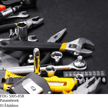
FDG 5005-85R
Paraméterek
01
Általános