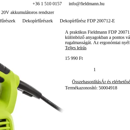
+36 1 510 0157
info@fieldmann.hu
 20V akkumulátoros rendszer
fűrészek
Dekopírfűrészek
Dekopírfűrész FDP 200712-E
A praktikus Fieldmann FDP 200712-E
különböző anyagokban a pontos vágá
rugalmasságát. Az ergonómiai nyél
Teljes leírás
15 990 Ft
Összehasonlítás
Ár és elérhetős
Termékazonosító: 50004918