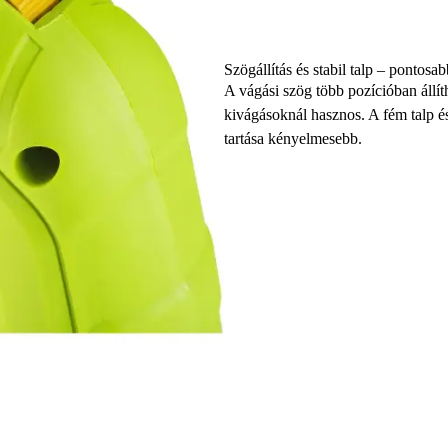
Szögállítás és stabil talp – pontosab
A vágási szög több pozícióban állít
kivágásoknál hasznos. A fém talp é
tartása kényelmesebb.