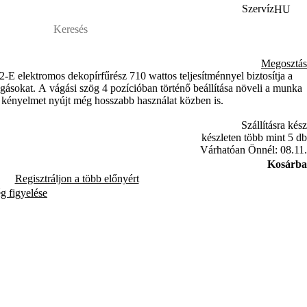
Szervíz
HU
Megosztás
 elektromos dekopírfűrész 710 wattos teljesítménnyel biztosítja a
sokat. A vágási szög 4 pozícióban történő beállítása növeli a munka
 kényelmet nyújt még hosszabb használat közben is.
Szállításra kész
készleten több mint 5 db
Várhatóan Önnél: 08.11.
Kosárba
Regisztráljon a több előnyért
ég figyelése