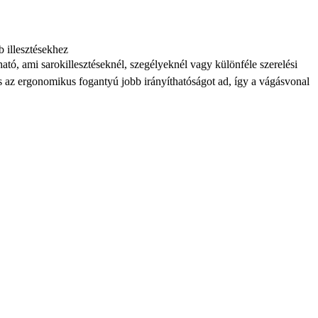
b illesztésekhez
ható, ami sarokillesztéseknél, szegélyeknél vagy különféle szerelési
s az ergonomikus fogantyú jobb irányíthatóságot ad, így a vágásvonal