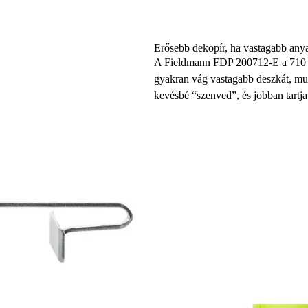
Erősebb dekopír, ha vastagabb anya
A Fieldmann FDP 200712-E a 710 W
gyakran vág vastagabb deszkát, mun
kevésbé “szenved”, és jobban tartja