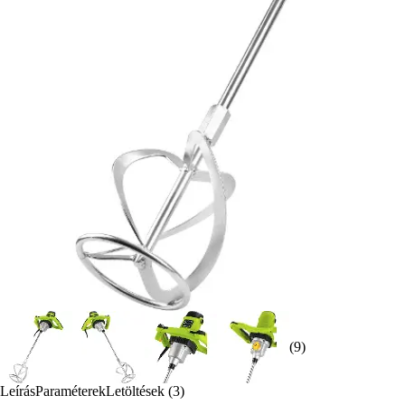
(9)
Leírás
Paraméterek
Letöltések (3)