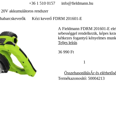
+36 1 510 0157
info@fieldmann.hu
 20V akkumulátoros rendszer
 habarcskeverők
Kézi keverő FDRM 201601-E
A Fieldmann FDRM 201601-E elektr
sebességgel rendelkezik, képes kez
kétkezes fogantyú kényelmes munkát
Teljes leírás
36 990 Ft
Összehasonlítás
Ár és elérhetős
Termékazonosító: 50004213