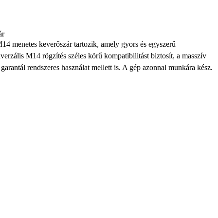
ár
4 menetes keverőszár tartozik, amely gyors és egyszerű
iverzális M14 rögzítés széles körű kompatibilitást biztosít, a masszív
t garantál rendszeres használat mellett is. A gép azonnal munkára kész.