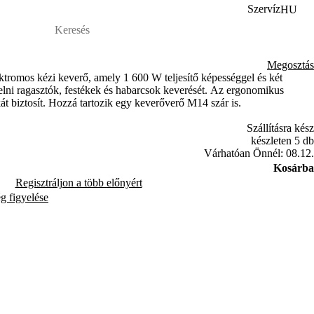
Szervíz
HU
Megosztás
omos kézi keverő, amely 1 600 W teljesítő képességgel és két
elni ragasztók, festékek és habarcsok keverését. Az ergonomikus
 biztosít. Hozzá tartozik egy keverőverő M14 szár is.
Szállításra kész
készleten 5 db
Várhatóan Önnél: 08.12.
Kosárba
Regisztráljon a több előnyért
ég figyelése