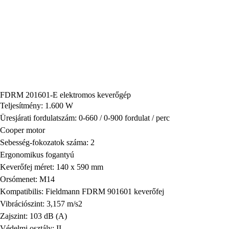
FDRM 201601-E elektromos keverőgép
Teljesítmény: 1.600 W
Üresjárati fordulatszám: 0-660 / 0-900 fordulat / perc
Cooper motor
Sebesség-fokozatok száma: 2
Ergonomikus fogantyú
Keverőfej méret: 140 x 590 mm
Orsómenet: M14
Kompatibilis: Fieldmann FDRM 901601 keverőfej
Vibrációszint: 3,157 m/s2
Zajszint: 103 dB (A)
Védelmi osztály: II.