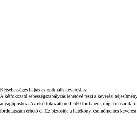
Kétsebességes hajtás az optimális keveréshez
A kétfokozatú sebességszabályzás lehetővé teszi a keverési teljesítmény 
anyagtípushoz. Az első fokozatban 0–660 ford./perc, míg a második fo
fordulatszám érhető el. Ez biztosítja a hatékony, csomómentes keverést