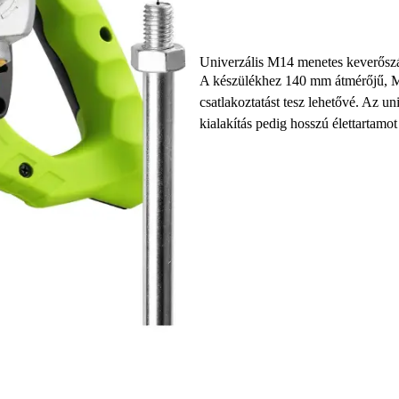
Univerzális M14 menetes keverősz
A készülékhez 140 mm átmérőjű, M1
csatlakoztatást tesz lehetővé. Az un
kialakítás pedig hosszú élettartamo