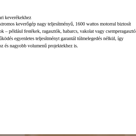
ari keverékekhez
omos keverőgép nagy teljesítményű, 1600 wattos motorral biztosít
ok – például festékek, ragasztók, habarcs, vakolat vagy csemperagasztó
ködés egyenletes teljesítményt garantál túlmelegedés nélkül, így
khoz és nagyobb volumenű projektekhez is.