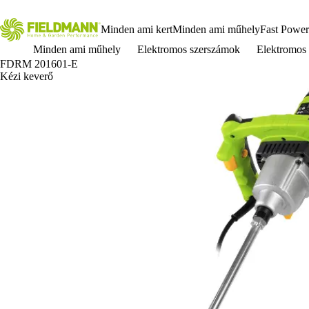
Minden ami kert
Minden ami műhely
Fast Power
Minden ami műhely
Elektromos szerszámok
Elektromos
FDRM 201601-E
Kézi keverő