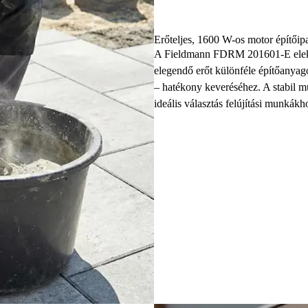
Erőteljes, 1600 W-os motor építőip
A Fieldmann FDRM 201601-E elektr
elegendő erőt különféle építőanyag
– hatékony keveréséhez. A stabil mű
ideális választás felújítási munká