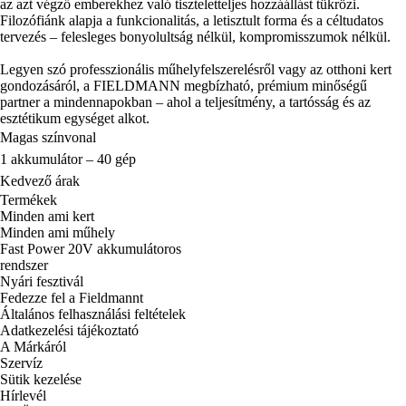
az azt végző emberekhez való tiszteletteljes hozzáállást tükrözi.
Filozófiánk alapja a funkcionalitás, a letisztult forma és a céltudatos
tervezés – felesleges bonyolultság nélkül, kompromisszumok nélkül.
Legyen szó professzionális műhelyfelszerelésről vagy az otthoni kert
gondozásáról, a FIELDMANN megbízható, prémium minőségű
partner a mindennapokban – ahol a teljesítmény, a tartósság és az
esztétikum egységet alkot.
Magas színvonal
1 akkumulátor – 40 gép
Kedvező árak
Termékek
Minden ami kert
Minden ami műhely
Fast Power 20V akkumulátoros
rendszer
Nyári fesztivál
Fedezze fel a Fieldmannt
Általános felhasználási feltételek
Adatkezelési tájékoztató
A Márkáról
Szervíz
Sütik kezelése
Hírlevél