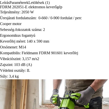
Leírás
Paraméterek
Letöltések (1)
FDRM 202051-E elektromos keverőgép
Teljesítmény: 2050 W
Üresjárati fordulatszám: 0-660 / 0-900 fordulat / perc
Cooper motor
Sebesség-fokozatok száma: 2
Ergonomikus fogantyú
Keverőfej méret: 140 x 590 mm
Orsómenet: M14
Kompatibilis: Fieldmann FDRM 901601 keverőfej
Vibrációszint: 3,157 m/s2
Zajszint: 103 dB (A)
Védelmi osztály: II.
Súly: 3,4 kg