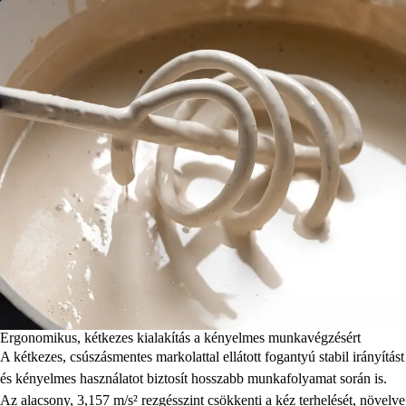
Ergonomikus, kétkezes kialakítás a kényelmes munkavégzésért
A kétkezes, csúszásmentes markolattal ellátott fogantyú stabil irányítást
és kényelmes használatot biztosít hosszabb munkafolyamat során is.
Az alacsony, 3,157 m/s² rezgésszint csökkenti a kéz terhelését, növelve