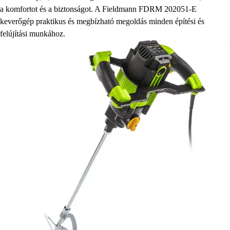
a komfortot és a biztonságot. A Fieldmann FDRM 202051-E
keverőgép praktikus és megbízható megoldás minden építési és
felújítási munkához.