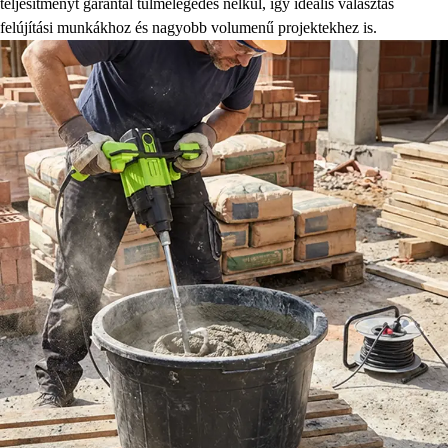
teljesítményt garantál túlmelegedés nélkül, így ideális választás
felújítási munkákhoz és nagyobb volumenű projektekhez is.