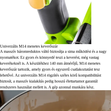
Univerzális M14 menetes keverőszár
A masszív háromreduktos váltó biztosítja a sima működést és a nagy
nyomatékot. Ez gyors és könnyedé teszi a keverést, még vastag
keverékeknél is. A készülékhez 140 mm átmérőjű, M14 menetes
keverőszár tartozik, amely gyors és egyszerű csatlakoztatást tesz
lehetővé. Az univerzális M14 rögzítés széles körű kompatibilitást
biztosít, a masszív kialakítás pedig hosszú élettartamot garantál
rendszeres használat mellett is. A gép azonnal munkára kész.