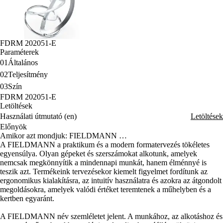
FDRM 202051-E
Paraméterek
01
Általános
02
Teljesítmény
03
Szín
FDRM 202051-E
Letöltések
Használati útmutató (en)
Letöltések
Előnyök
Amikor azt mondjuk: FIELDMANN …
A FIELDMANN a praktikum és a modern formatervezés tökéletes
egyensúlya. Olyan gépeket és szerszámokat alkotunk, amelyek
nemcsak megkönnyítik a mindennapi munkát, hanem élménnyé is
teszik azt. Termékeink tervezésekor kiemelt figyelmet fordítunk az
ergonomikus kialakításra, az intuitív használatra és azokra az átgondolt
megoldásokra, amelyek valódi értéket teremtenek a műhelyben és a
kertben egyaránt.
A FIELDMANN név szemléletet jelent. A munkához, az alkotáshoz és