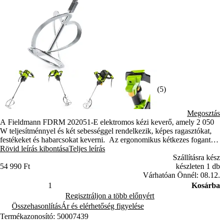
(5)
Megosztás
A Fieldmann FDRM 202051-E elektromos kézi keverő, amely 2 050
W teljesítménnyel és két sebességgel rendelkezik, képes ragasztókat,
festékeket és habarcsokat keverni. Az ergonomikus kétkezes fogantyú
munkavégzés közben kényelmet nyújt.
Rövid leírás kibontása
Teljes leírás
Szállításra kész
54 990 Ft
készleten 1 db
Várhatóan Önnél: 08.12.
Kosárba
Regisztráljon a több előnyért
Összehasonlítás
Ár és elérhetőség figyelése
Termékazonosító: 50007439