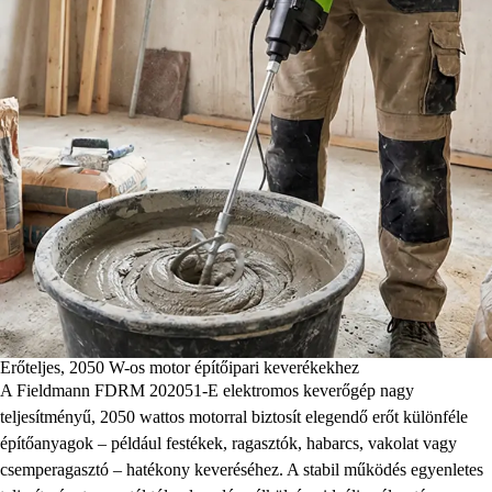
Erőteljes, 2050 W-os motor építőipari keverékekhez
A Fieldmann FDRM 202051-E elektromos keverőgép nagy
teljesítményű, 2050 wattos motorral biztosít elegendő erőt különféle
építőanyagok – például festékek, ragasztók, habarcs, vakolat vagy
csemperagasztó – hatékony keveréséhez. A stabil működés egyenletes