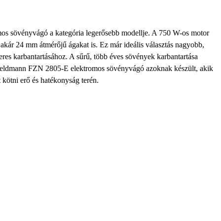
s sövényvágó a kategória legerősebb modellje. A 750 W-os motor
 akár 24 mm átmérőjű ágakat is. Ez már ideális választás nagyobb,
res karbantartásához. A sűrű, több éves sövények karbantartása
Fieldmann FZN 2805-E elektromos sövényvágó azoknak készült, akik
ötni erő és hatékonyság terén.