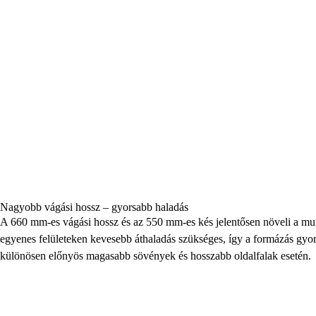
Nagyobb vágási hossz – gyorsabb haladás
A 660 mm-es vágási hossz és az 550 mm-es kés jelentősen növeli a m
egyenes felületeken kevesebb áthaladás szükséges, így a formázás gyo
különösen előnyös magasabb sövények és hosszabb oldalfalak esetén.