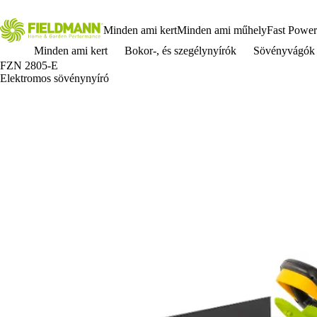
Minden ami kert
Minden ami műhely
Fast Power
Minden ami kert
Bokor-, és szegélynyírók
Sövényvágók
FZN 2805-E
Elektromos sövénynyíró