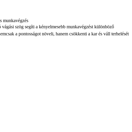
kus munkavégzés
ató vágási szög segíti a kényelmesebb munkavégzést különböző
csak a pontosságot növeli, hanem csökkenti a kar és váll terhelését