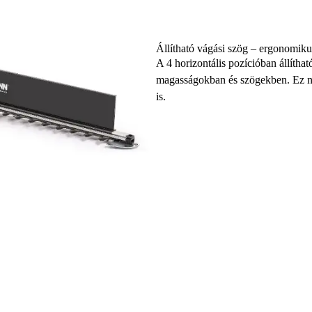
Állítható vágási szög – ergonomi
A 4 horizontális pozícióban állíth
magasságokban és szögekben. Ez nem
is.