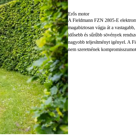
Erős motor
A Fieldmann FZN 2805-E elektromo
magabiztosan vágja át a vastagabb,
idősebb és sűrűbb sövények rendsze
nagyobb teljesítményt igényel. A 
nem szeretnének kompromisszumot k