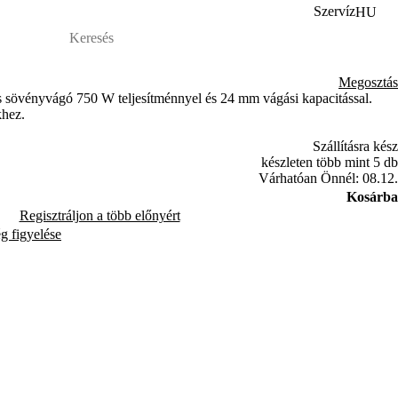
Szervíz
HU
Megosztás
sövényvágó 750 W teljesítménnyel és 24 mm vágási kapacitással.
khez.
Szállításra kész
készleten több mint 5 db
Várhatóan Önnél: 08.12.
Kosárba
Regisztráljon a több előnyért
ég figyelése