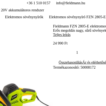
+36 1 510 0157
info@fieldmann.hu
 20V akkumulátoros rendszer
Elektromos sövénynyírók
Elektromos sövénynyíró FZN 2805-E
Fieldmann FZN 2805-E elektromos 
Erős megoldás nagy, sűrű sövénye
Teljes leírás
24 990 Ft
Összehasonlítás
Ár és elérhetős
Termékazonosító: 50008172