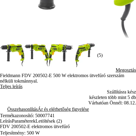
(5)
Megosztás
Fieldmann FDV 200502-E 500 W elektromos ütvefúró szerszám
nélküli tokmánnyal.
Teljes leírás
Szállításra kész
készleten több mint 5 db
Várhatóan Önnél: 08.12.
Összehasonlítás
Ár és elérhetőség figyelése
Termékazonosító: 50007741
Leírás
Paraméterek
Letöltések (2)
FDV 200502-E elektromos ütvefúró
Teljesítmény: 500 W