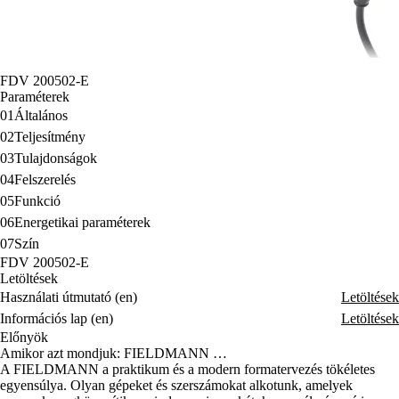
FDV 200502-E
Paraméterek
01
Általános
02
Teljesítmény
03
Tulajdonságok
04
Felszerelés
05
Funkció
06
Energetikai paraméterek
07
Szín
FDV 200502-E
Letöltések
Használati útmutató (en)
Letöltések
Információs lap (en)
Letöltések
Előnyök
Amikor azt mondjuk: FIELDMANN …
A FIELDMANN a praktikum és a modern formatervezés tökéletes
egyensúlya. Olyan gépeket és szerszámokat alkotunk, amelyek