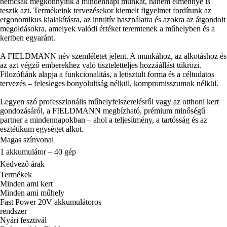
nemcsak megkönnyítik a mindennapi munkát, hanem élménnyé is
teszik azt. Termékeink tervezésekor kiemelt figyelmet fordítunk az
ergonomikus kialakításra, az intuitív használatra és azokra az átgondolt
megoldásokra, amelyek valódi értéket teremtenek a műhelyben és a
kertben egyaránt.
A FIELDMANN név szemléletet jelent. A munkához, az alkotáshoz és
az azt végző emberekhez való tiszteletteljes hozzáállást tükrözi.
Filozófiánk alapja a funkcionalitás, a letisztult forma és a céltudatos
tervezés – felesleges bonyolultság nélkül, kompromisszumok nélkül.
Legyen szó professzionális műhelyfelszerelésről vagy az otthoni kert
gondozásáról, a FIELDMANN megbízható, prémium minőségű
partner a mindennapokban – ahol a teljesítmény, a tartósság és az
esztétikum egységet alkot.
Magas színvonal
1 akkumulátor – 40 gép
Kedvező árak
Termékek
Minden ami kert
Minden ami műhely
Fast Power 20V akkumulátoros
rendszer
Nyári fesztivál