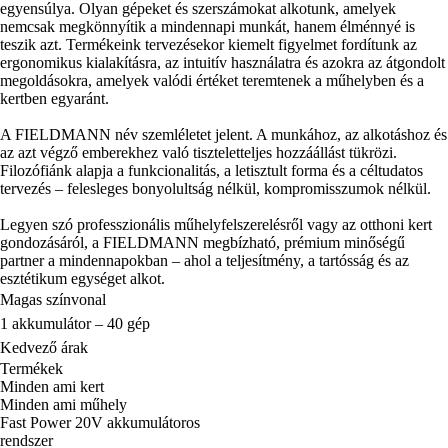
egyensúlya. Olyan gépeket és szerszámokat alkotunk, amelyek
nemcsak megkönnyítik a mindennapi munkát, hanem élménnyé is
teszik azt. Termékeink tervezésekor kiemelt figyelmet fordítunk az
ergonomikus kialakításra, az intuitív használatra és azokra az átgondolt
megoldásokra, amelyek valódi értéket teremtenek a műhelyben és a
kertben egyaránt.
A FIELDMANN név szemléletet jelent. A munkához, az alkotáshoz és
az azt végző emberekhez való tiszteletteljes hozzáállást tükrözi.
Filozófiánk alapja a funkcionalitás, a letisztult forma és a céltudatos
tervezés – felesleges bonyolultság nélkül, kompromisszumok nélkül.
Legyen szó professzionális műhelyfelszerelésről vagy az otthoni kert
gondozásáról, a FIELDMANN megbízható, prémium minőségű
partner a mindennapokban – ahol a teljesítmény, a tartósság és az
esztétikum egységet alkot.
Magas színvonal
1 akkumulátor – 40 gép
Kedvező árak
Termékek
Minden ami kert
Minden ami műhely
Fast Power 20V akkumulátoros
rendszer