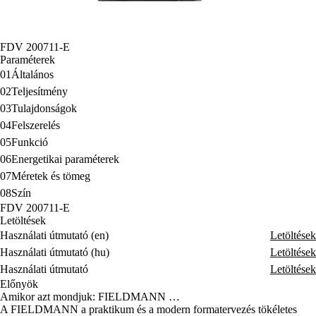
FDV 200711-E
Paraméterek
01
Általános
02
Teljesítmény
03
Tulajdonságok
04
Felszerelés
05
Funkció
06
Energetikai paraméterek
07
Méretek és tömeg
08
Szín
FDV 200711-E
Letöltések
Használati útmutató (en)
Letöltések
Használati útmutató (hu)
Letöltések
Használati útmutató
Letöltések
Előnyök
Amikor azt mondjuk: FIELDMANN …
A FIELDMANN a praktikum és a modern formatervezés tökéletes