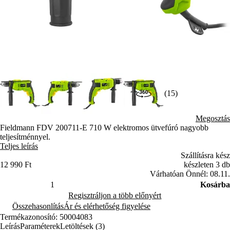
(15)
Megosztás
Fieldmann FDV 200711-E 710 W elektromos ütvefúró nagyobb
teljesítménnyel.
Teljes leírás
Szállításra kész
12 990 Ft
készleten 3 db
Várhatóan Önnél: 08.11.
Kosárba
Regisztráljon a több előnyért
Összehasonlítás
Ár és elérhetőség figyelése
Termékazonosító: 50004083
Leírás
Paraméterek
Letöltések (3)