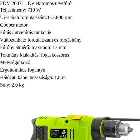
FDV 200711-E elektromos ütvefúró
Teljesítmény: 710 W
Üresjárati fordulatszám: 0-2.800 rpm
Cooper motor
Fúrás / ütvefúrás funkciók
Változtatható fordulatszám és forgásirány
Fúrófej átmérő: maximum 13 mm
Tokmány kialakítás: fogaskoszorús
Mélységütköző
Ergonomikus fogantyú
Hálózati kábel hosszúsága: 1,8 m
Súly: 2,0 kg