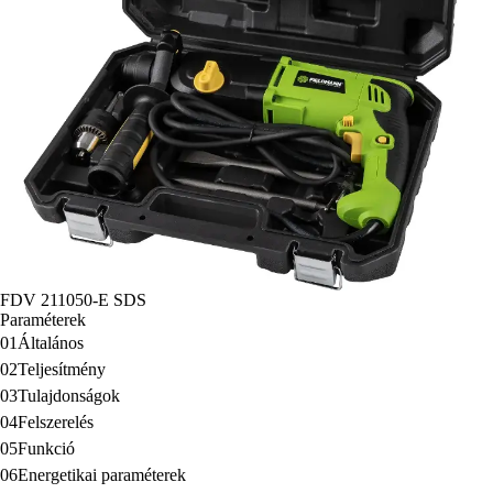
FDV 211050-E SDS
Paraméterek
01
Általános
02
Teljesítmény
03
Tulajdonságok
04
Felszerelés
05
Funkció
06
Energetikai paraméterek