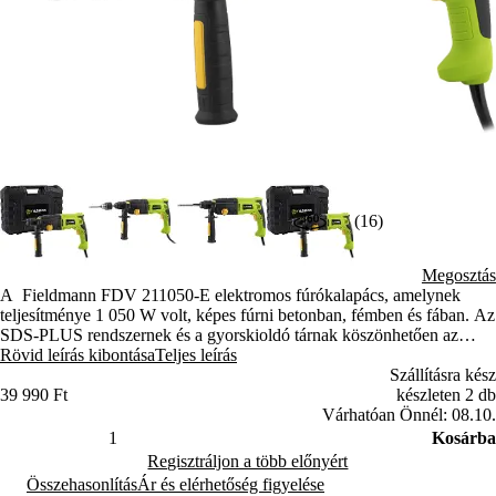
(16)
Megosztás
A Fieldmann FDV 211050-E elektromos fúrókalapács, amelynek
teljesítménye 1 050 W volt, képes fúrni betonban, fémben és fában. Az
SDS-PLUS rendszernek és a gyorskioldó tárnak köszönhetően az
eszközváltások gyorsan és kényelmesek.
Rövid leírás kibontása
Teljes leírás
Szállításra kész
39 990 Ft
készleten 2 db
Várhatóan Önnél: 08.10.
Kosárba
Regisztráljon a több előnyért
Összehasonlítás
Ár és elérhetőség figyelése