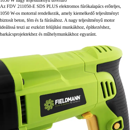
1050 W nagy teljesítményű ütvefúró
Az FDV 211050-E SDS PLUS elektromos fúrókalapács erőteljes,
1050 W-os motorral rendelkezik, amely kiemelkedő teljesítményt
biztosít beton, fém és fa fúrásához. A nagy teljesítményű motor
ideálissá teszi az eszközt felújítási munkákhoz, építkezéshez,
barkácsprojektekhez és műhelymunkákhoz egyaránt.