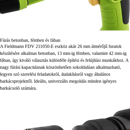
Fúrás betonban, fémben és fában
A Fieldmann FDV 211050-E eszköz akár 26 mm átmérőjű furatok
készítésére alkalmas betonban, 13 mm-ig fémben, valamint 42 mm-ig
fában, így kiváló választás különféle építési és felújítási munkákhoz. A
nagy fúrási kapacitásnak köszönhetően sokoldalúan alkalmazható,
legyen szó szerelési feladatokról, átalakításról vagy általános
barkácsprojektről. Ideális, univerzális megoldás minden igényes
barkácsoló számára.