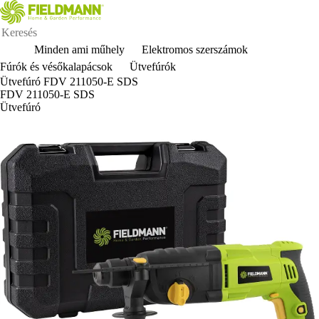
Minden ami műhely
Elektromos szerszámok
Fúrók és vésőkalapácsok
Ütvefúrók
Ütvefúró FDV 211050-E SDS
FDV 211050-E SDS
Ütvefúró