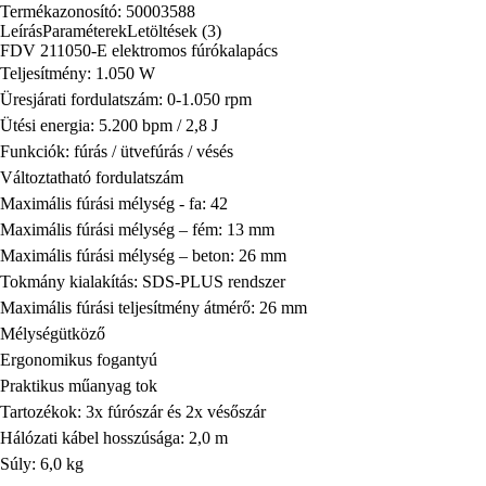
Termékazonosító: 50003588
Leírás
Paraméterek
Letöltések (3)
FDV 211050-E elektromos fúrókalapács
Teljesítmény: 1.050 W
Üresjárati fordulatszám: 0-1.050 rpm
Ütési energia: 5.200 bpm / 2,8 J
Funkciók: fúrás / ütvefúrás / vésés
Változtatható fordulatszám
Maximális fúrási mélység - fa: 42
Maximális fúrási mélység – fém: 13 mm
Maximális fúrási mélység – beton: 26 mm
Tokmány kialakítás: SDS-PLUS rendszer
Maximális fúrási teljesítmény átmérő: 26 mm
Mélységütköző
Ergonomikus fogantyú
Praktikus műanyag tok
Tartozékok: 3x fúrószár és 2x vésőszár
Hálózati kábel hosszúsága: 2,0 m
Súly: 6,0 kg