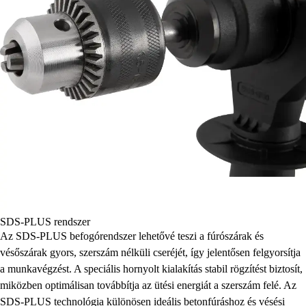
SDS-PLUS rendszer
Az SDS-PLUS befogórendszer lehetővé teszi a fúrószárak és
vésőszárak gyors, szerszám nélküli cseréjét, így jelentősen felgyorsítja
a munkavégzést. A speciális hornyolt kialakítás stabil rögzítést biztosít,
miközben optimálisan továbbítja az ütési energiát a szerszám felé. Az
SDS-PLUS technológia különösen ideális betonfúráshoz és vésési