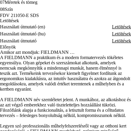
07
Méretek és tömeg
08
Szín
FDV 211050-E SDS
Letöltések
Használati útmutató (en)
Letöltések
Használati útmutató (hu)
Letöltések
Használati útmutató
Letöltések
Előnyök
Amikor azt mondjuk: FIELDMANN …
A FIELDMANN a praktikum és a modern formatervezés tökéletes
egyensúlya. Olyan gépeket és szerszámokat alkotunk, amelyek
nemcsak megkönnyítik a mindennapi munkát, hanem élménnyé is
teszik azt. Termékeink tervezésekor kiemelt figyelmet fordítunk az
ergonomikus kialakításra, az intuitív használatra és azokra az átgondolt
megoldásokra, amelyek valódi értéket teremtenek a műhelyben és a
kertben egyaránt.
A FIELDMANN név szemléletet jelent. A munkához, az alkotáshoz és
az azt végző emberekhez való tiszteletteljes hozzáállást tükrözi.
Filozófiánk alapja a funkcionalitás, a letisztult forma és a céltudatos
tervezés – felesleges bonyolultság nélkül, kompromisszumok nélkül.
Legyen szó professzionális műhelyfelszerelésről vagy az otthoni kert