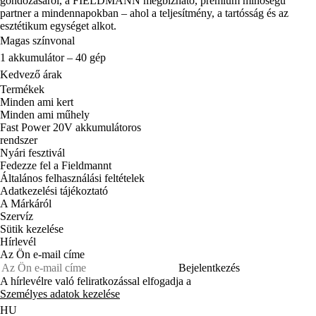
gondozásáról, a FIELDMANN megbízható, prémium minőségű
partner a mindennapokban – ahol a teljesítmény, a tartósság és az
esztétikum egységet alkot.
Magas színvonal
1 akkumulátor – 40 gép
Kedvező árak
Termékek
Minden ami kert
Minden ami műhely
Fast Power 20V akkumulátoros
rendszer
Nyári fesztivál
Fedezze fel a Fieldmannt
Általános felhasználási feltételek
Adatkezelési tájékoztató
A Márkáról
Szervíz
Sütik kezelése
Hírlevél
Az Ön e-mail címe
Bejelentkezés
A hírlevélre való feliratkozással elfogadja a
Személyes adatok kezelése
HU