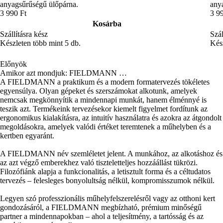
anyagsűrűségű ülőpárna.
any
3 990 Ft
3 9
Kosárba
Szállításra kész
Szál
Készleten több mint 5 db.
Kész
Előnyök
Amikor azt mondjuk: FIELDMANN …
A FIELDMANN a praktikum és a modern formatervezés tökéletes
egyensúlya. Olyan gépeket és szerszámokat alkotunk, amelyek
nemcsak megkönnyítik a mindennapi munkát, hanem élménnyé is
teszik azt. Termékeink tervezésekor kiemelt figyelmet fordítunk az
ergonomikus kialakításra, az intuitív használatra és azokra az átgondolt
megoldásokra, amelyek valódi értéket teremtenek a műhelyben és a
kertben egyaránt.
A FIELDMANN név szemléletet jelent. A munkához, az alkotáshoz és
az azt végző emberekhez való tiszteletteljes hozzáállást tükrözi.
Filozófiánk alapja a funkcionalitás, a letisztult forma és a céltudatos
tervezés – felesleges bonyolultság nélkül, kompromisszumok nélkül.
Legyen szó professzionális műhelyfelszerelésről vagy az otthoni kert
gondozásáról, a FIELDMANN megbízható, prémium minőségű
partner a mindennapokban – ahol a teljesítmény, a tartósság és az