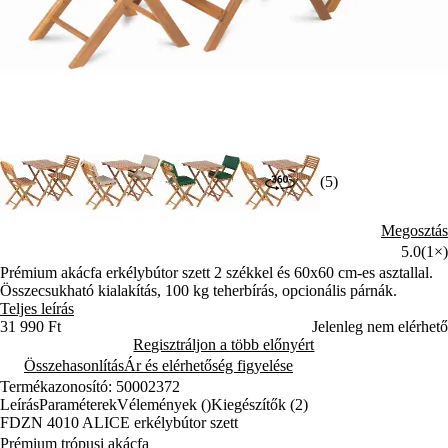
(5)
Megosztás
5.0
(1×)
Prémium akácfa erkélybútor szett 2 székkel és 60x60 cm-es asztallal.
Összecsukható kialakítás, 100 kg teherbírás, opcionális párnák.
Teljes leírás
31 990 Ft
Jelenleg nem elérhető
Regisztráljon a több előnyért
Összehasonlítás
Ár és elérhetőség figyelése
Termékazonosító: 50002372
Leírás
Paraméterek
Vélemények ()
Kiegészítők (2)
FDZN 4010 ALICE erkélybútor szett
Prémium trópusi akácfa