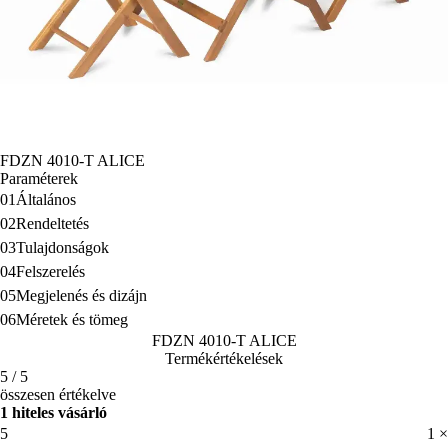
FDZN 4010-T ALICE
Paraméterek
01
Általános
02
Rendeltetés
03
Tulajdonságok
04
Felszerelés
05
Megjelenés és dizájn
06
Méretek és tömeg
FDZN 4010-T ALICE
Termékértékelések
5 / 5
összesen értékelve
1 hiteles vásárló
5
1 ×