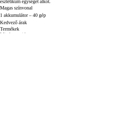
esztétikum egységet alkot.
Magas színvonal
1 akkumulátor – 40 gép
Kedvező árak
Termékek
Minden ami kert
Minden ami műhely
Fast Power 20V akkumulátoros
rendszer
Nyári fesztivál
Fedezze fel a Fieldmannt
Általános felhasználási feltételek
Adatkezelési tájékoztató
A Márkáról
Szervíz
Sütik kezelése
Hírlevél
Az Ön e-mail címe
Bejelentkezés
A hírlevélre való feliratkozással elfogadja a
Személyes adatok kezelése
HU