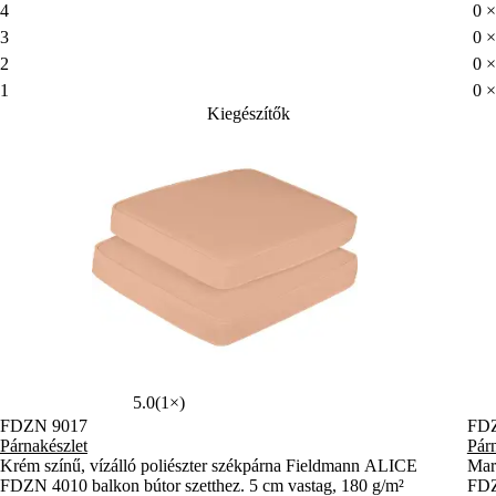
4
0 ×
3
0 ×
2
0 ×
1
0 ×
Kiegészítők
5.0
(1×)
FDZN 9017
FD
Párnakészlet
Pár
Krém színű, vízálló poliészter székpárna Fieldmann ALICE
Mar
FDZN 4010 balkon bútor szetthez. 5 cm vastag, 180 g/m²
FDZ