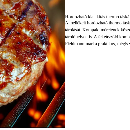
Hordozható kialakítás thermo táská
A mellékelt hordozható thermo táska
tárolását. Kompakt méretének kösz
tárolóhelyen is. A fekete/zöld komb
Fieldmann márka praktikus, mégis s