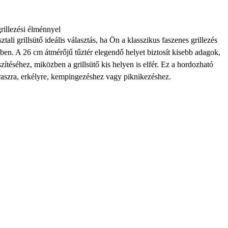
rillezési élménnyel
li grillsütő ideális választás, ha Ön a klasszikus faszenes grillezés
ben. A 26 cm átmérőjű tűztér elegendő helyet biztosít kisebb adagok,
zítéséhez, miközben a grillsütő kis helyen is elfér. Ez a hordozható
eraszra, erkélyre, kempingezéshez vagy piknikezéshez.