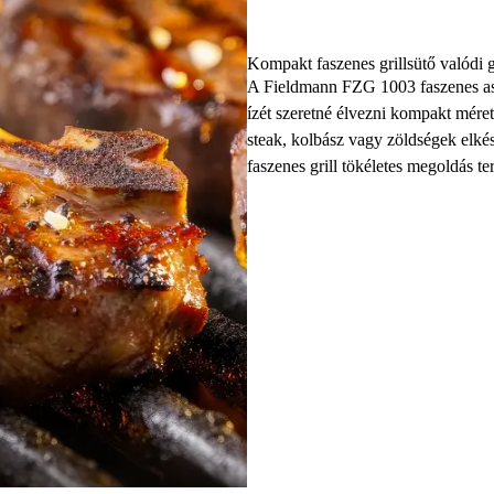
Kompakt faszenes grillsütő valódi g
A Fieldmann FZG 1003 faszenes aszta
ízét szeretné élvezni kompakt méret
steak, kolbász vagy zöldségek elkés
faszenes grill tökéletes megoldás t