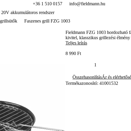
+36 1 510 0157
info@fieldmann.hu
 20V akkumulátoros rendszer
grillsütők
Faszenes grill FZG 1003
Fieldmann FZG 1003 hordozható fas
kivitel, klasszikus grillezési élmény
Teljes leírás
8 990 Ft
Összehasonlítás
Ár és elérhetős
Termékazonosító: 41001532