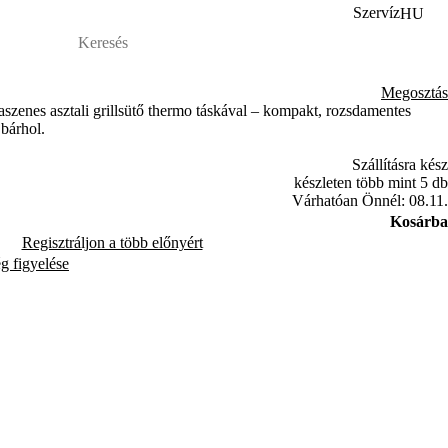
Szervíz
HU
Megosztás
zenes asztali grillsütő thermo táskával – kompakt, rozsdamentes
 bárhol.
Szállításra kész
készleten több mint 5 db
Várhatóan Önnél: 08.11.
Kosárba
Regisztráljon a több előnyért
ég figyelése