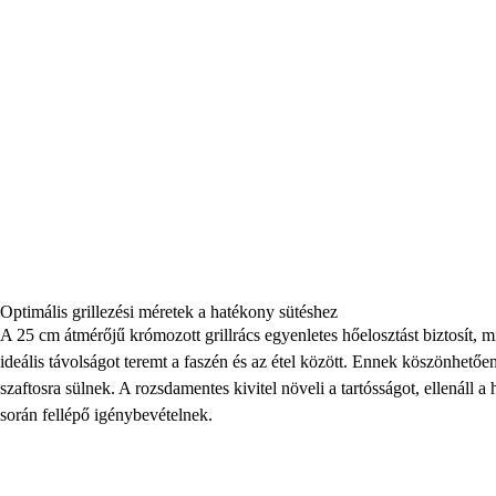
Optimális grillezési méretek a hatékony sütéshez
A 25 cm átmérőjű krómozott grillrács egyenletes hőelosztást biztosít, m
ideális távolságot teremt a faszén és az étel között. Ennek köszönhetően
szaftosra sülnek. A rozsdamentes kivitel növeli a tartósságot, ellenáll a
során fellépő igénybevételnek.