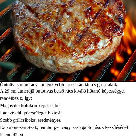
Öntöttvas mini rács – intenzívebb hő és karakteres grillcsíkok
A 29 cm átmérőjű öntöttvas belső rács kiváló hőtartó képességgel
rendelkezik, így:
Magasabb hőfokon képes sütni
Intenzívebb pörzsréteget biztosít
Szebb grillcsíkokat eredményez
Ez különösen steak, hamburger vagy vastagabb húsok készítésénél
jelent előnyt.