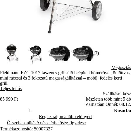
(7)
Megosztás
Fieldmann FZG 1017 faszenes grillsütő beépített hőmérővel, öntöttvas
mini ráccsal és 3 fokozatú magasságállítással – mobil, fedeles kerti
grill.
Teljes leírás
Szállításra kész
85 990 Ft
készleten több mint 5 db
Várhatóan Önnél: 08.12.
Kosárba
Regisztráljon a több előnyért
Összehasonlítás
Ár és elérhetőség figyelése
Termékazonosító: 50007327