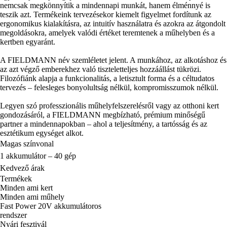
nemcsak megkönnyítik a mindennapi munkát, hanem élménnyé is
teszik azt. Termékeink tervezésekor kiemelt figyelmet fordítunk az
ergonomikus kialakításra, az intuitív használatra és azokra az átgondolt
megoldásokra, amelyek valódi értéket teremtenek a műhelyben és a
kertben egyaránt.
A FIELDMANN név szemléletet jelent. A munkához, az alkotáshoz és
az azt végző emberekhez való tiszteletteljes hozzáállást tükrözi.
Filozófiánk alapja a funkcionalitás, a letisztult forma és a céltudatos
tervezés – felesleges bonyolultság nélkül, kompromisszumok nélkül.
Legyen szó professzionális műhelyfelszerelésről vagy az otthoni kert
gondozásáról, a FIELDMANN megbízható, prémium minőségű
partner a mindennapokban – ahol a teljesítmény, a tartósság és az
esztétikum egységet alkot.
Magas színvonal
1 akkumulátor – 40 gép
Kedvező árak
Termékek
Minden ami kert
Minden ami műhely
Fast Power 20V akkumulátoros
rendszer
Nyári fesztivál