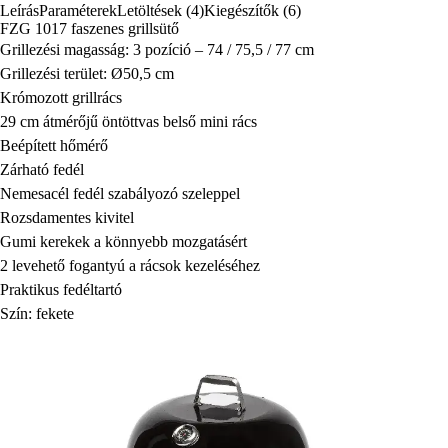
Leírás
Paraméterek
Letöltések (4)
Kiegészítők (6)
FZG 1017 faszenes grillsütő
Grillezési magasság: 3 pozíció – 74 / 75,5 / 77 cm
Grillezési terület: Ø50,5 cm
Krómozott grillrács
29 cm átmérőjű öntöttvas belső mini rács
Beépített hőmérő
Zárható fedél
Nemesacél fedél szabályozó szeleppel
Rozsdamentes kivitel
Gumi kerekek a könnyebb mozgatásért
2 levehető fogantyú a rácsok kezeléséhez
Praktikus fedéltartó
Szín: fekete