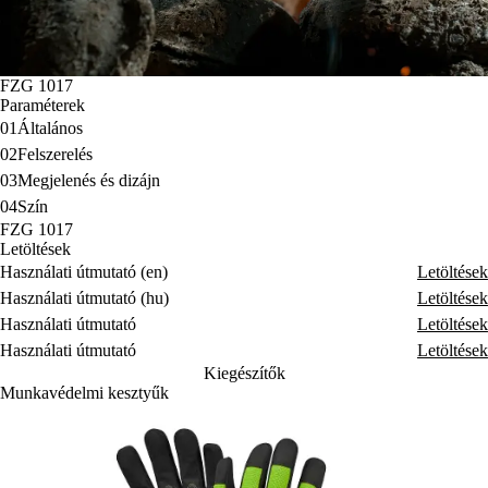
FZG 1017
Paraméterek
01
Általános
02
Felszerelés
03
Megjelenés és dizájn
04
Szín
FZG 1017
Letöltések
Használati útmutató (en)
Letöltések
Használati útmutató (hu)
Letöltések
Használati útmutató
Letöltések
Használati útmutató
Letöltések
Kiegészítők
Munkavédelmi kesztyűk