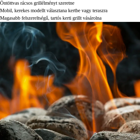
Öntöttvas rácsos grillélményt szeretne
Mobil, kerekes modellt választana kertbe vagy teraszra
Magasabb felszereltségű, tartós kerti grillt vásárolna