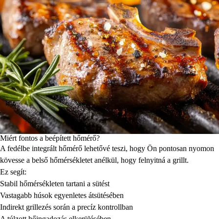
Miért fontos a beépített hőmérő?
A fedélbe integrált hőmérő lehetővé teszi, hogy Ön pontosan nyomon
kövesse a belső hőmérsékletet anélkül, hogy felnyitná a grillt.
Ez segít:
Stabil hőmérsékleten tartani a sütést
Vastagabb húsok egyenletes átsütésében
Indirekt grillezés során a precíz kontrollban
A túlzott hőingadozás elkerülésében