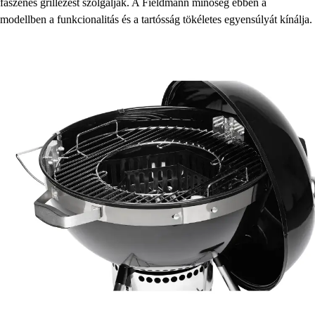
faszenes grillezést szolgálják. A Fieldmann minőség ebben a
modellben a funkcionalitás és a tartósság tökéletes egyensúlyát kínálja.