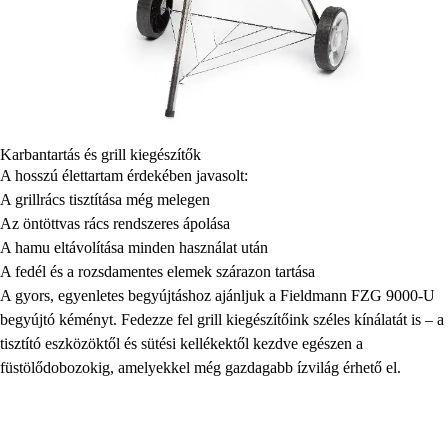
Karbantartás és grill kiegészítők
A hosszú élettartam érdekében javasolt:
A grillrács tisztítása még melegen
Az öntöttvas rács rendszeres ápolása
A hamu eltávolítása minden használat után
A fedél és a rozsdamentes elemek szárazon tartása
A gyors, egyenletes begyújtáshoz ajánljuk a Fieldmann FZG 9000-U
begyújtó kéményt. Fedezze fel grill kiegészítőink széles kínálatát is – a
tisztító eszközöktől és sütési kellékektől kezdve egészen a
füstölődobozokig, amelyekkel még gazdagabb ízvilág érhető el.