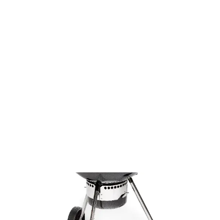
Minden ami kert
Kerti grillsütők és kiegészítők
Faszenes grillsütők
Kerti faszenes grill FZG 1017
FZG 1017
Kerti faszenes grill