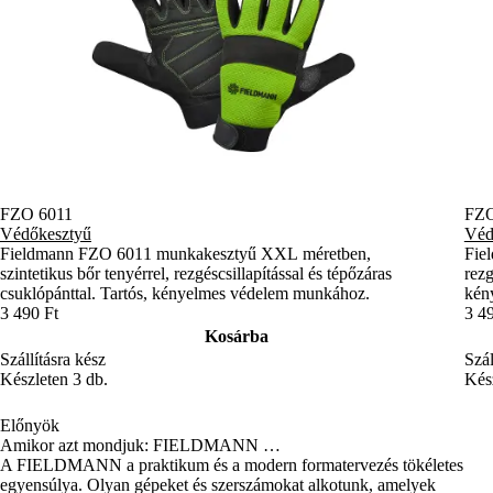
FZO 6011
FZO
Védőkesztyű
Véd
Fieldmann FZO 6011 munkakesztyű XXL méretben,
Fie
szintetikus bőr tenyérrel, rezgéscsillapítással és tépőzáras
rezg
csuklópánttal. Tartós, kényelmes védelem munkához.
kény
3 490 Ft
3 4
Kosárba
Szállításra kész
Szál
Készleten 3 db.
Kész
Előnyök
Amikor azt mondjuk: FIELDMANN …
A FIELDMANN a praktikum és a modern formatervezés tökéletes
egyensúlya. Olyan gépeket és szerszámokat alkotunk, amelyek