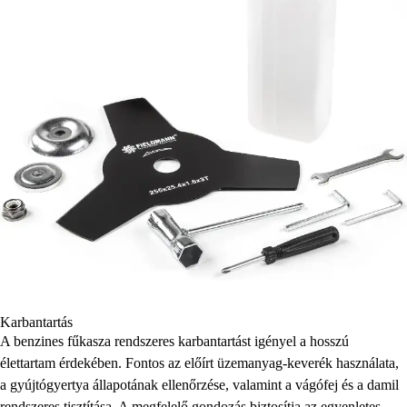
Karbantartás
A benzines fűkasza rendszeres karbantartást igényel a hosszú
élettartam érdekében. Fontos az előírt üzemanyag-keverék használata,
a gyújtógyertya állapotának ellenőrzése, valamint a vágófej és a damil
rendszeres tisztítása. A megfelelő gondozás biztosítja az egyenletes