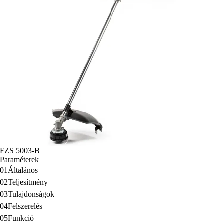
FZS 5003-B
Paraméterek
01
Általános
02
Teljesítmény
03
Tulajdonságok
04
Felszerelés
05
Funkció