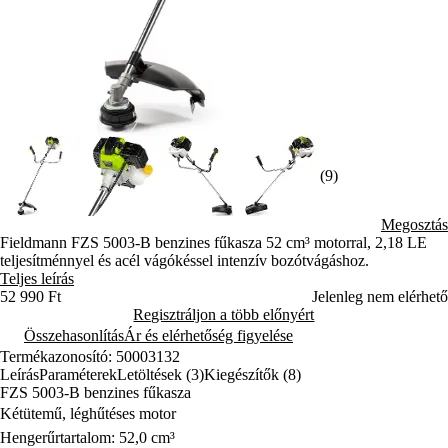
(9)
Megosztás
Fieldmann FZS 5003-B benzines fűkasza 52 cm³ motorral, 2,18 LE
teljesítménnyel és acél vágókéssel intenzív bozótvágáshoz.
Teljes leírás
52 990 Ft
Jelenleg nem elérhető
Regisztráljon a több előnyért
Összehasonlítás
Ár és elérhetőség figyelése
Termékazonosító: 50003132
Leírás
Paraméterek
Letöltések (3)
Kiegészítők (8)
FZS 5003-B benzines fűkasza
Kétütemű, léghűtéses motor
Hengerűrtartalom: 52,0 cm³