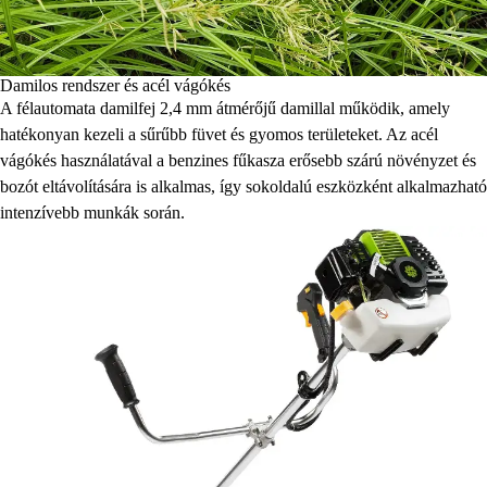
Damilos rendszer és acél vágókés
A félautomata damilfej 2,4 mm átmérőjű damillal működik, amely
hatékonyan kezeli a sűrűbb füvet és gyomos területeket. Az acél
vágókés használatával a benzines fűkasza erősebb szárú növényzet és
bozót eltávolítására is alkalmas, így sokoldalú eszközként alkalmazható
intenzívebb munkák során.