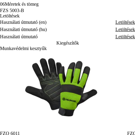
06
Méretek és tömeg
FZS 5003-B
Letöltések
Használati útmutató (en)
Letöltések
Használati útmutató (hu)
Letöltések
Használati útmutató
Letöltések
Kiegészítők
Munkavédelmi kesztyűk
FZO 6011
FZO