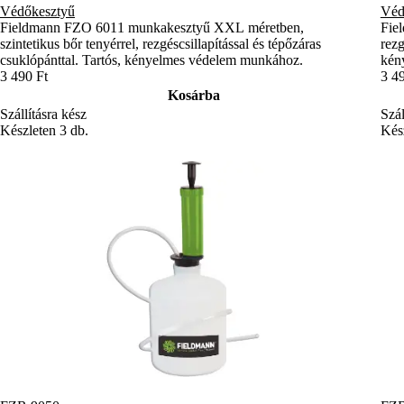
Védőkesztyű
Véd
Fieldmann FZO 6011 munkakesztyű XXL méretben,
Fie
szintetikus bőr tenyérrel, rezgéscsillapítással és tépőzáras
rezg
csuklópánttal. Tartós, kényelmes védelem munkához.
kény
3 490 Ft
3 4
Kosárba
Szállításra kész
Szál
Készleten 3 db.
Kész