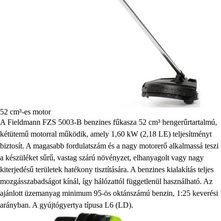
52 cm³-es motor
A Fieldmann FZS 5003-B benzines fűkasza 52 cm³ hengerűrtartalmú,
kétütemű motorral működik, amely 1,60 kW (2,18 LE) teljesítményt
biztosít. A magasabb fordulatszám és a nagy motorerő alkalmassá teszi
a készüléket sűrű, vastag szárú növényzet, elhanyagolt vagy nagy
kiterjedésű területek hatékony tisztítására. A benzines kialakítás teljes
mozgásszabadságot kínál, így hálózattól függetlenül használható. Az
ajánlott üzemanyag minimum 95-ös oktánszámú benzin, 1:25 keverési
arányban. A gyújtógyertya típusa L6 (LD).