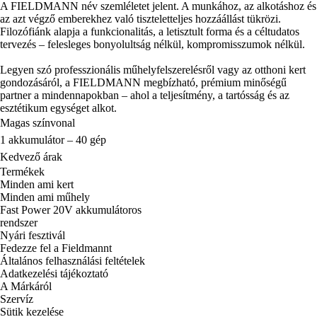
A FIELDMANN név szemléletet jelent. A munkához, az alkotáshoz és
az azt végző emberekhez való tiszteletteljes hozzáállást tükrözi.
Filozófiánk alapja a funkcionalitás, a letisztult forma és a céltudatos
tervezés – felesleges bonyolultság nélkül, kompromisszumok nélkül.
Legyen szó professzionális műhelyfelszerelésről vagy az otthoni kert
gondozásáról, a FIELDMANN megbízható, prémium minőségű
partner a mindennapokban – ahol a teljesítmény, a tartósság és az
esztétikum egységet alkot.
Magas színvonal
1 akkumulátor – 40 gép
Kedvező árak
Termékek
Minden ami kert
Minden ami műhely
Fast Power 20V akkumulátoros
rendszer
Nyári fesztivál
Fedezze fel a Fieldmannt
Általános felhasználási feltételek
Adatkezelési tájékoztató
A Márkáról
Szervíz
Sütik kezelése