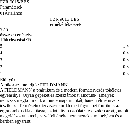
FZR 9015-BES
Paraméterek
01
Általános
FZR 9015-BES
Termékértékelések
5 / 5
összesen értékelve
1 hiteles vásárló
5
1 ×
4
0 ×
3
0 ×
2
0 ×
1
0 ×
Előnyök
Amikor azt mondjuk: FIELDMANN …
A FIELDMANN a praktikum és a modern formatervezés tökéletes
egyensúlya. Olyan gépeket és szerszámokat alkotunk, amelyek
nemcsak megkönnyítik a mindennapi munkát, hanem élménnyé is
teszik azt. Termékeink tervezésekor kiemelt figyelmet fordítunk az
ergonomikus kialakításra, az intuitív használatra és azokra az átgondolt
megoldásokra, amelyek valódi értéket teremtenek a műhelyben és a
kertben egyaránt.