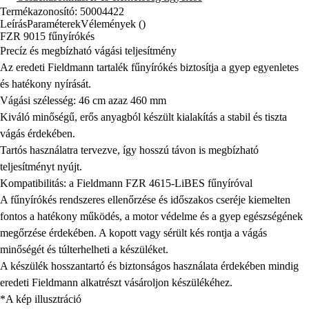
Termékazonosító: 50004422
Leírás
Paraméterek
Vélemények ()
FZR 9015 fűnyírókés
Precíz és megbízható vágási teljesítmény
Az eredeti Fieldmann tartalék fűnyírókés biztosítja a gyep egyenletes
és hatékony nyírását.
Vágási szélesség: 46 cm azaz 460 mm
Kiváló minőségű, erős anyagból készült kialakítás a stabil és tiszta
vágás érdekében.
Tartós használatra tervezve, így hosszú távon is megbízható
teljesítményt nyújt.
Kompatibilitás: a Fieldmann FZR 4615-LiBES fűnyíróval
A fűnyírókés rendszeres ellenőrzése és időszakos cseréje kiemelten
fontos a hatékony működés, a motor védelme és a gyep egészségének
megőrzése érdekében. A kopott vagy sérült kés rontja a vágás
minőségét és túlterhelheti a készüléket.
A készülék hosszantartó és biztonságos használata érdekében mindig
eredeti Fieldmann alkatrészt vásároljon készülékéhez.
*A kép illusztráció