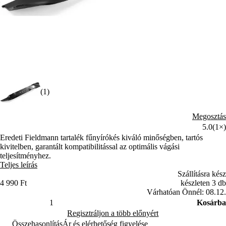
(1)
Megosztás
5.0
(1×)
Eredeti Fieldmann tartalék fűnyírókés kiváló minőségben, tartós
kivitelben, garantált kompatibilitással az optimális vágási
teljesítményhez.
Teljes leírás
Szállításra kész
4 990 Ft
készleten 3 db
Várhatóan Önnél: 08.12.
Kosárba
Regisztráljon a több előnyért
Összehasonlítás
Ár és elérhetőség figyelése