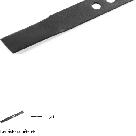
(2)
Leírás
Paraméterek