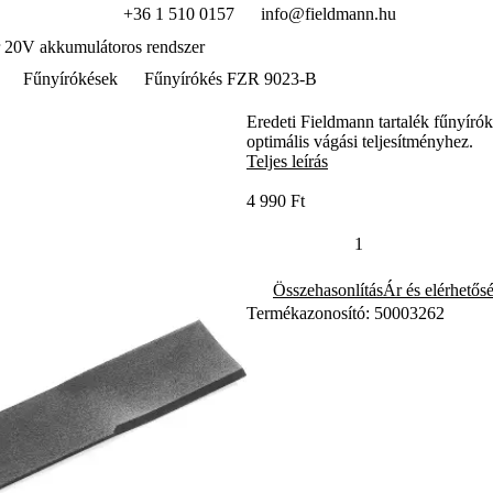
+36 1 510 0157
info@fieldmann.hu
 20V akkumulátoros rendszer
Fűnyírókések
Fűnyírókés FZR 9023-B
Eredeti Fieldmann tartalék fűnyíróké
optimális vágási teljesítményhez.
Teljes leírás
4 990 Ft
Összehasonlítás
Ár és elérhetős
Termékazonosító: 50003262