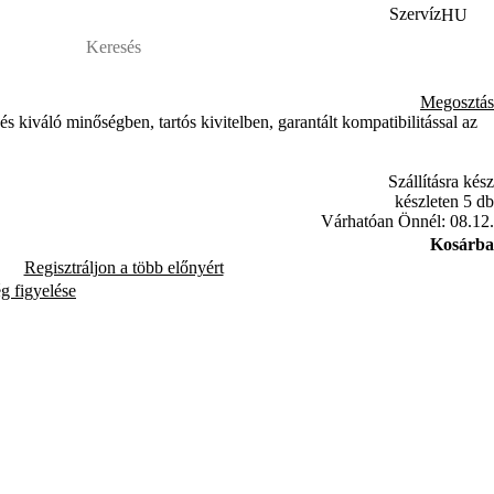
Szervíz
HU
Megosztás
s kiváló minőségben, tartós kivitelben, garantált kompatibilitással az
Szállításra kész
készleten 5 db
Várhatóan Önnél: 08.12.
Kosárba
Regisztráljon a több előnyért
ég figyelése