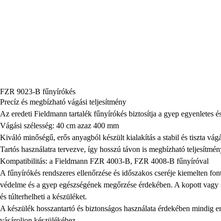
FZR 9023-B fűnyírókés
Precíz és megbízható vágási teljesítmény
Az eredeti Fieldmann tartalék fűnyírókés biztosítja a gyep egyenletes é
Vágási szélesség: 40 cm azaz 400 mm
Kiváló minőségű, erős anyagból készült kialakítás a stabil és tiszta vá
Tartós használatra tervezve, így hosszú távon is megbízható teljesítmén
Kompatibilitás: a Fieldmann FZR 4003-B, FZR 4008-B fűnyíróval
A fűnyírókés rendszeres ellenőrzése és időszakos cseréje kiemelten fo
védelme és a gyep egészségének megőrzése érdekében. A kopott vagy sé
és túlterhelheti a készüléket.
A készülék hosszantartó és biztonságos használata érdekében mindig er
vásároljon készülékéhez.