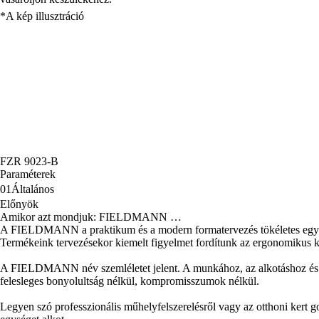
*A kép illusztráció
FZR 9023-B
Paraméterek
01
Általános
Előnyök
Amikor azt mondjuk: FIELDMANN …
A FIELDMANN a praktikum és a modern formatervezés tökéletes egyen
Termékeink tervezésekor kiemelt figyelmet fordítunk az ergonomikus kia
A FIELDMANN név szemléletet jelent. A munkához, az alkotáshoz és az azt
felesleges bonyolultság nélkül, kompromisszumok nélkül.
Legyen szó professzionális műhelyfelszerelésről vagy az otthoni ker