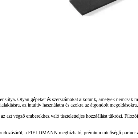
súlya. Olyan gépeket és szerszámokat alkotunk, amelyek nemcsak meg
lakításra, az intuitív használatra és azokra az átgondolt megoldásokra
 végző emberekhez való tiszteletteljes hozzáállást tükrözi. Filozófiánk
t gondozásáról, a FIELDMANN megbízható, prémium minőségű partner a m