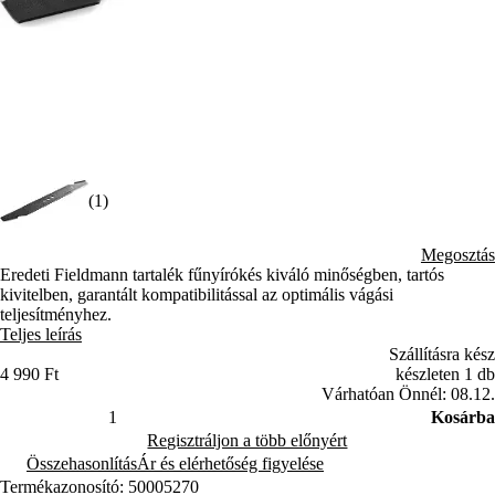
(1)
Megosztás
Eredeti Fieldmann tartalék fűnyírókés kiváló minőségben, tartós
kivitelben, garantált kompatibilitással az optimális vágási
teljesítményhez.
Teljes leírás
Szállításra kész
4 990 Ft
készleten 1 db
Várhatóan Önnél: 08.12.
Kosárba
Regisztráljon a több előnyért
Összehasonlítás
Ár és elérhetőség figyelése
Termékazonosító: 50005270