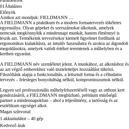
Paraméterek
01
Általános
Előnyök
Amikor azt mondjuk: FIELDMANN …
A FIELDMANN a praktikum és a modern formatervezés tökéletes
egyensúlya. Olyan gépeket és szerszámokat alkotunk, amelyek
nemcsak megkönnyítik a mindennapi munkát, hanem élménnyé is
teszik azt. Termékeink tervezésekor kiemelt figyelmet fordítunk az
ergonomikus kialakításra, az intuitív használatra és azokra az átgondolt
megoldásokra, amelyek valódi értéket teremtenek a műhelyben és a
kertben egyaránt.
A FIELDMANN név szemléletet jelent. A munkához, az alkotáshoz és
az azt végző emberekhez való tiszteletteljes hozzáállást tükrözi.
Filozófiánk alapja a funkcionalitás, a letisztult forma és a céltudatos
tervezés – felesleges bonyolultság nélkül, kompromisszumok nélkül.
Legyen szó professzionális műhelyfelszerelésről vagy az otthoni kert
gondozásáról, a FIELDMANN megbízható, prémium minőségű
partner a mindennapokban – ahol a teljesítmény, a tartósság és az
esztétikum egységet alkot.
Magas színvonal
1 akkumulátor – 40 gép
Kedvező árak