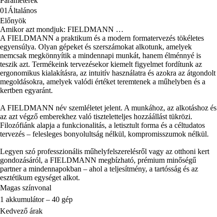
Paraméterek
01
Általános
Előnyök
Amikor azt mondjuk: FIELDMANN …
A FIELDMANN a praktikum és a modern formatervezés tökéletes
egyensúlya. Olyan gépeket és szerszámokat alkotunk, amelyek
nemcsak megkönnyítik a mindennapi munkát, hanem élménnyé is
teszik azt. Termékeink tervezésekor kiemelt figyelmet fordítunk az
ergonomikus kialakításra, az intuitív használatra és azokra az átgondolt
megoldásokra, amelyek valódi értéket teremtenek a műhelyben és a
kertben egyaránt.
A FIELDMANN név szemléletet jelent. A munkához, az alkotáshoz és
az azt végző emberekhez való tiszteletteljes hozzáállást tükrözi.
Filozófiánk alapja a funkcionalitás, a letisztult forma és a céltudatos
tervezés – felesleges bonyolultság nélkül, kompromisszumok nélkül.
Legyen szó professzionális műhelyfelszerelésről vagy az otthoni kert
gondozásáról, a FIELDMANN megbízható, prémium minőségű
partner a mindennapokban – ahol a teljesítmény, a tartósság és az
esztétikum egységet alkot.
Magas színvonal
1 akkumulátor – 40 gép
Kedvező árak