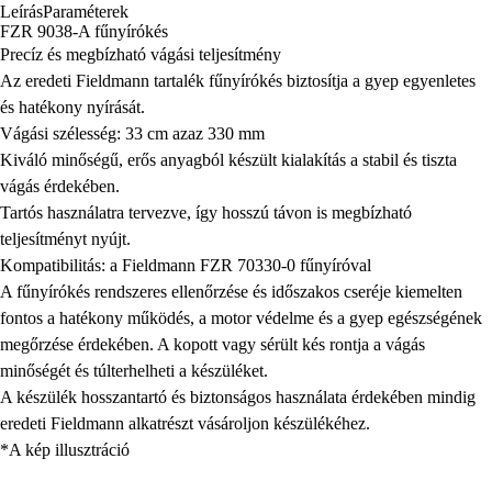
Leírás
Paraméterek
FZR 9038-A fűnyírókés
Precíz és megbízható vágási teljesítmény
Az eredeti Fieldmann tartalék fűnyírókés biztosítja a gyep egyenletes
és hatékony nyírását.
Vágási szélesség: 33 cm azaz 330 mm
Kiváló minőségű, erős anyagból készült kialakítás a stabil és tiszta
vágás érdekében.
Tartós használatra tervezve, így hosszú távon is megbízható
teljesítményt nyújt.
Kompatibilitás: a Fieldmann FZR 70330-0 fűnyíróval
A fűnyírókés rendszeres ellenőrzése és időszakos cseréje kiemelten
fontos a hatékony működés, a motor védelme és a gyep egészségének
megőrzése érdekében. A kopott vagy sérült kés rontja a vágás
minőségét és túlterhelheti a készüléket.
A készülék hosszantartó és biztonságos használata érdekében mindig
eredeti Fieldmann alkatrészt vásároljon készülékéhez.
*A kép illusztráció