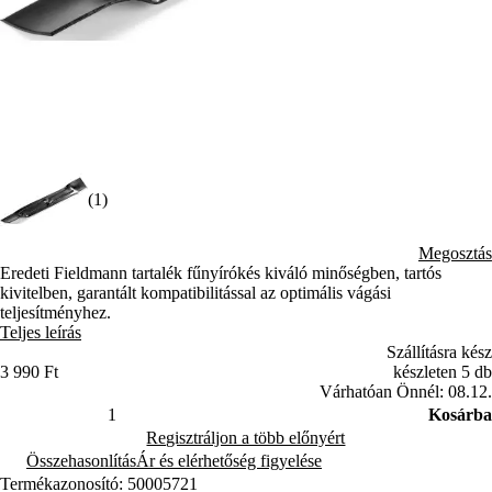
(1)
Megosztás
Eredeti Fieldmann tartalék fűnyírókés kiváló minőségben, tartós
kivitelben, garantált kompatibilitással az optimális vágási
teljesítményhez.
Teljes leírás
Szállításra kész
3 990 Ft
készleten 5 db
Várhatóan Önnél: 08.12.
Kosárba
Regisztráljon a több előnyért
Összehasonlítás
Ár és elérhetőség figyelése
Termékazonosító: 50005721