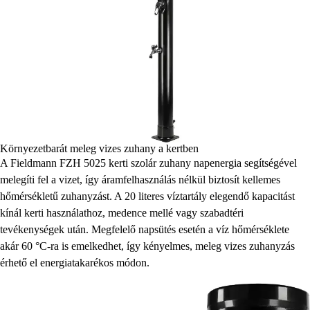
Környezetbarát meleg vizes zuhany a kertben
A Fieldmann FZH 5025 kerti szolár zuhany napenergia segítségével
melegíti fel a vizet, így áramfelhasználás nélkül biztosít kellemes
hőmérsékletű zuhanyzást. A 20 literes víztartály elegendő kapacitást
kínál kerti használathoz, medence mellé vagy szabadtéri
tevékenységek után. Megfelelő napsütés esetén a víz hőmérséklete
akár 60 °C-ra is emelkedhet, így kényelmes, meleg vizes zuhanyzás
érhető el energiatakarékos módon.