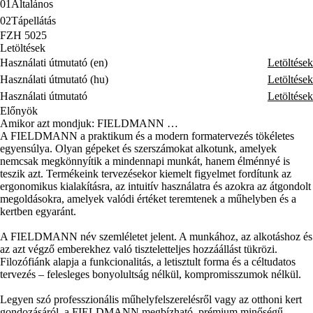
01
Általános
02
Tápellátás
FZH 5025
Letöltések
Használati útmutató (en)
Letöltések
Használati útmutató (hu)
Letöltések
Használati útmutató
Letöltések
Előnyök
Amikor azt mondjuk: FIELDMANN …
A FIELDMANN a praktikum és a modern formatervezés tökéletes
egyensúlya. Olyan gépeket és szerszámokat alkotunk, amelyek
nemcsak megkönnyítik a mindennapi munkát, hanem élménnyé is
teszik azt. Termékeink tervezésekor kiemelt figyelmet fordítunk az
ergonomikus kialakításra, az intuitív használatra és azokra az átgondolt
megoldásokra, amelyek valódi értéket teremtenek a műhelyben és a
kertben egyaránt.
A FIELDMANN név szemléletet jelent. A munkához, az alkotáshoz és
az azt végző emberekhez való tiszteletteljes hozzáállást tükrözi.
Filozófiánk alapja a funkcionalitás, a letisztult forma és a céltudatos
tervezés – felesleges bonyolultság nélkül, kompromisszumok nélkül.
Legyen szó professzionális műhelyfelszerelésről vagy az otthoni kert
gondozásáról, a FIELDMANN megbízható, prémium minőségű