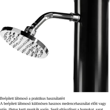
Beépített lábmosó a praktikus használatért
A beépített lábmosó különösen hasznos medencehasználat előtt vagy
után, illetve kerti munkák során. Segít eltávolítani a homokot, sarat