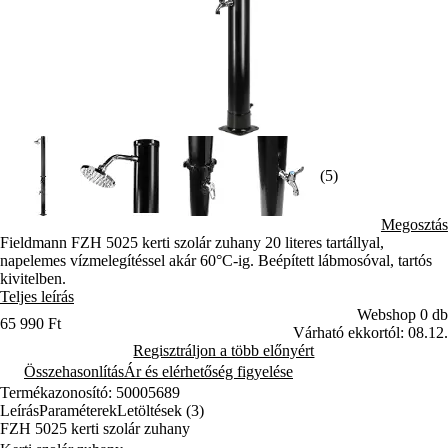
(5)
Megosztás
Fieldmann FZH 5025 kerti szolár zuhany 20 literes tartállyal,
napelemes vízmelegítéssel akár 60°C-ig. Beépített lábmosóval, tartós
kivitelben.
Teljes leírás
Webshop 0 db
65 990 Ft
Várható ekkortól: 08.12.
Regisztráljon a több előnyért
Összehasonlítás
Ár és elérhetőség figyelése
Termékazonosító: 50005689
Leírás
Paraméterek
Letöltések (3)
FZH 5025 kerti szolár zuhany