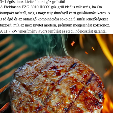
3+1 égős, inox kivitelű kerti gáz grillsütő
A Fieldmann FZG 3010 INOX gáz grill ideális választás, ha Ön
kompakt méretű, mégis nagy teljesítményű kerti grillállomást keres. A
3 fő égő és az oldalégő kombinációja sokoldalú sütési lehetőségeket
biztosít, míg az inox kivitel modern, prémium megjelenést kölcsönöz.
A 11,7 kW teljesítmény gyors felfűtést és stabil hőelosztást garantál.