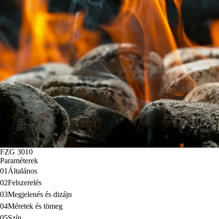
FZG 3010
Paraméterek
01
Általános
02
Felszerelés
03
Megjelenés és dizájn
04
Méretek és tömeg
05
Szín