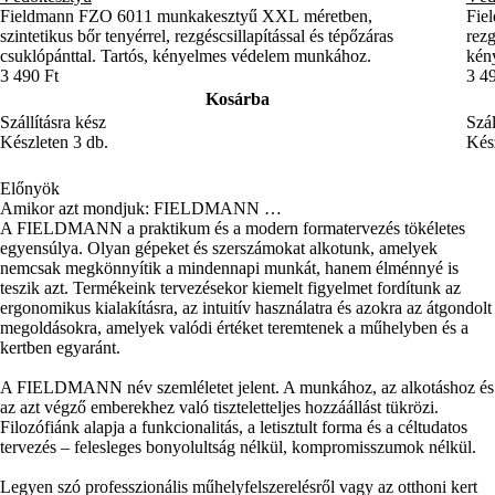
Fieldmann FZO 6011 munkakesztyű XXL méretben,
Fie
szintetikus bőr tenyérrel, rezgéscsillapítással és tépőzáras
rezg
csuklópánttal. Tartós, kényelmes védelem munkához.
kény
3 490 Ft
3 4
Kosárba
Szállításra kész
Szál
Készleten 3 db.
Kész
Előnyök
Amikor azt mondjuk: FIELDMANN …
A FIELDMANN a praktikum és a modern formatervezés tökéletes
egyensúlya. Olyan gépeket és szerszámokat alkotunk, amelyek
nemcsak megkönnyítik a mindennapi munkát, hanem élménnyé is
teszik azt. Termékeink tervezésekor kiemelt figyelmet fordítunk az
ergonomikus kialakításra, az intuitív használatra és azokra az átgondolt
megoldásokra, amelyek valódi értéket teremtenek a műhelyben és a
kertben egyaránt.
A FIELDMANN név szemléletet jelent. A munkához, az alkotáshoz és
az azt végző emberekhez való tiszteletteljes hozzáállást tükrözi.
Filozófiánk alapja a funkcionalitás, a letisztult forma és a céltudatos
tervezés – felesleges bonyolultság nélkül, kompromisszumok nélkül.
Legyen szó professzionális műhelyfelszerelésről vagy az otthoni kert