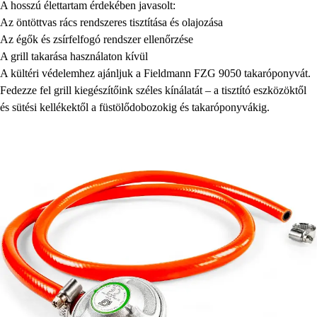
A hosszú élettartam érdekében javasolt:
Az öntöttvas rács rendszeres tisztítása és olajozása
Az égők és zsírfelfogó rendszer ellenőrzése
A grill takarása használaton kívül
A kültéri védelemhez ajánljuk a Fieldmann FZG 9050 takaróponyvát.
Fedezze fel grill kiegészítőink széles kínálatát – a tisztító eszközöktől
és sütési kellékektől a füstölődobozokig és takaróponyvákig.