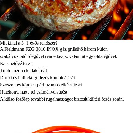
Mit kínál a 3+1 égős rendszer?
A Fieldmann FZG 3010 INOX gáz grillsütő három külön
szabályozható főégővel rendelkezik, valamint egy oldalégővel.
Ez lehetővé teszi:
Több hőzóna kialakítását
Direkt és indirekt grillezés kombinálását
Szószok és köretek párhuzamos elkészítését
Hatékony, nagy teljesítményű sütést
A külső főzőlap további rugalmasságot biztosít kültéri főzés során.