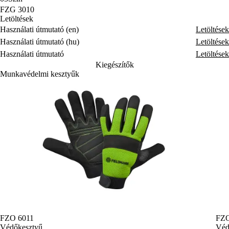
FZG 3010
Letöltések
Használati útmutató (en)
Letöltések
Használati útmutató (hu)
Letöltések
Használati útmutató
Letöltések
Kiegészítők
Munkavédelmi kesztyűk
FZO 6011
FZO
Védőkesztyű
Véd