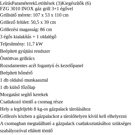
Leírás
Paraméterek
Letöltések (3)
Kiegészítők (6)
FZG 3010 INOX gáz grill 3+1 égővel
Grillsütő mérete: 107 x 53 x 110 cm
Grillező felület: 50,5 x 39 cm
Grillezési magasság: 86 cm
3 égős kialakítás + 1 oldalégő
Teljesítmény: 11,7 kW
Beépített gyújtási rendszer
Öntöttvas grillrács
Rozsdamentes acél fogantyú és kezelőpanel
Beépített hőmérő
1 db oldalsó munkaasztal
1 db külső főzőlap
Mozgatást segítő kerekek
Csatlakozó tömlő a csomag része
Hely a legfeljebb 8 kg-os gázpalack tárolásához
Grillezés közben a gázpalackot a tárolóhelyen kívül kell elhelyezni
A csomagban megtalálható a gázpalack csatlakoztatásához szükséges
szabályozóval ellátott tömlő