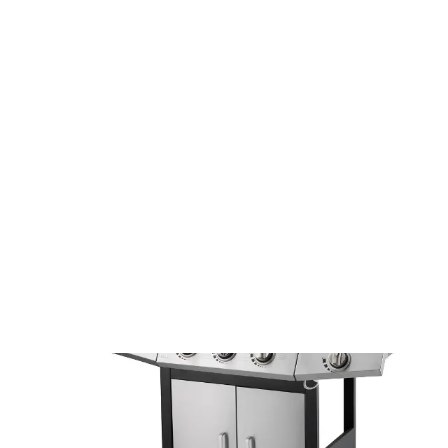
Minden ami kert
Kerti grillsütők és kiegészítők
Gáz grillsütők
4 égős gázgrill FZG 3010
FZG 3010
4 égős gázgrill