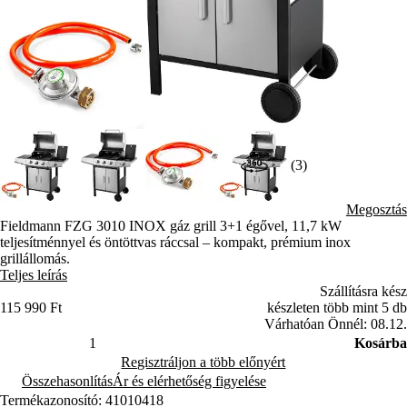
(3)
Megosztás
Fieldmann FZG 3010 INOX gáz grill 3+1 égővel, 11,7 kW
teljesítménnyel és öntöttvas ráccsal – kompakt, prémium inox
grillállomás.
Teljes leírás
Szállításra kész
115 990 Ft
készleten több mint 5 db
Várhatóan Önnél: 08.12.
Kosárba
Regisztráljon a több előnyért
Összehasonlítás
Ár és elérhetőség figyelése
Termékazonosító: 41010418