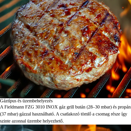
Gáztípus és üzembehelyezés
A Fieldmann FZG 3010 INOX gáz grill bután (28–30 mbar) és propán
(37 mbar) gázzal használható. A csatlakozó tömlő a csomag része így
szinte azonnal üzembe helyezhető.