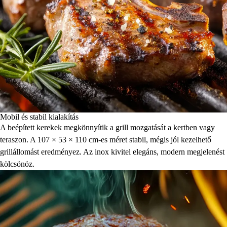
Mobil és stabil kialakítás
A beépített kerekek megkönnyítik a grill mozgatását a kertben vagy
teraszon. A 107 × 53 × 110 cm-es méret stabil, mégis jól kezelhető
grillállomást eredményez. Az inox kivitel elegáns, modern megjelenést
kölcsönöz.