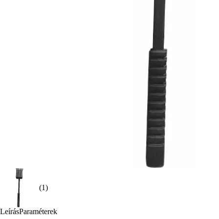
(1)
Leírás
Paraméterek