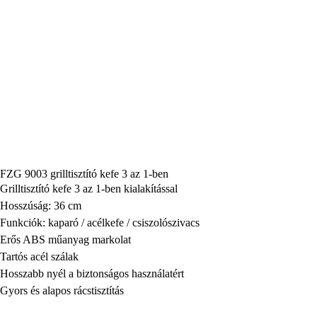
FZG 9003 grilltisztító kefe 3 az 1-ben
Grilltisztító kefe 3 az 1-ben kialakítással
Hosszúság: 36 cm
Funkciók: kaparó / acélkefe / csiszolószivacs
Erős ABS műanyag markolat
Tartós acél szálak
Hosszabb nyél a biztonságos használatért
Gyors és alapos rácstisztítás