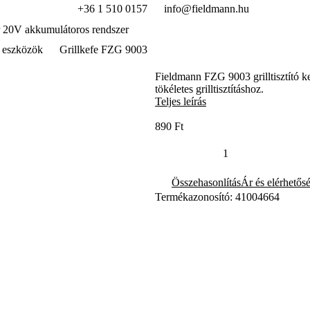
+36 1 510 0157
info@fieldmann.hu
 20V akkumulátoros rendszer
 eszközök
Grillkefe FZG 9003
Fieldmann FZG 9003 grilltisztító ke
tökéletes grilltisztításhoz.
Teljes leírás
890 Ft
Összehasonlítás
Ár és elérhetős
Termékazonosító: 41004664