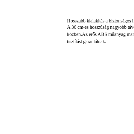
Hosszabb kialakítás a biztonságos h
A 36 cm-es hosszúság nagyobb távolsá
közben.Az erős ABS műanyag markola
tisztítást garantálnak.