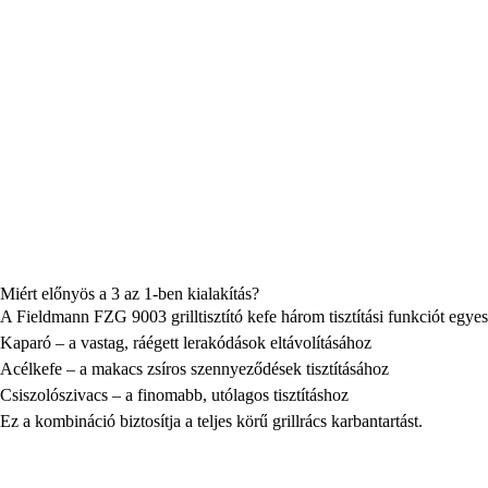
Miért előnyös a 3 az 1-ben kialakítás?
A Fieldmann FZG 9003 grilltisztító kefe három tisztítási funkciót egyesí
Kaparó – a vastag, ráégett lerakódások eltávolításához
Acélkefe – a makacs zsíros szennyeződések tisztításához
Csiszolószivacs – a finomabb, utólagos tisztításhoz
Ez a kombináció biztosítja a teljes körű grillrács karbantartást.