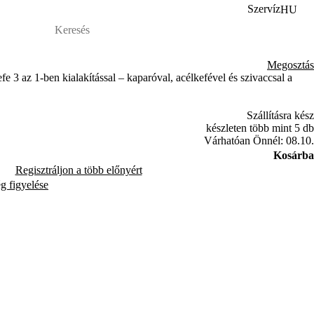
Szervíz
HU
Megosztás
fe 3 az 1-ben kialakítással – kaparóval, acélkefével és szivaccsal a
Szállításra kész
készleten több mint 5 db
Várhatóan Önnél: 08.10.
Kosárba
Regisztráljon a több előnyért
ég figyelése