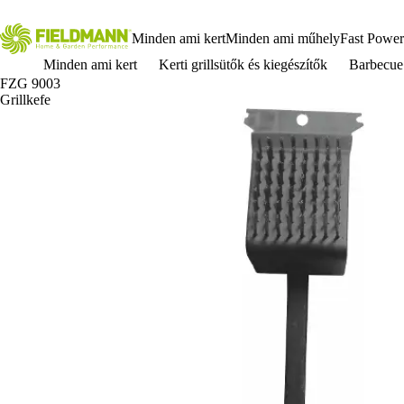
Minden ami kert
Minden ami műhely
Fast Power
Minden ami kert
Kerti grillsütők és kiegészítők
Barbecue
FZG 9003
Grillkefe