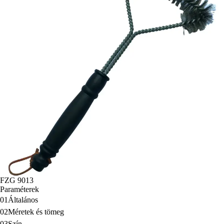
FZG 9013
Paraméterek
01
Általános
02
Méretek és tömeg
03
Szín