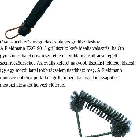
Ovális acélkefés megoldás az alapos grilltisztításhoz
A Fieldmann FZG 9013 grilltisztító kefe ideális választás, ha Ön
gyorsan és hatékonyan szeretné eltávolítani a grillrácsra égett
szennyeződéseket. Az ovális kefefej nagyobb tisztítási felületet biztosít,
így egy mozdulattal több rácselem tisztítható meg. A Fieldmann
minőség ebben a praktikus grill tartozékban is a tartósságot és a
megbízhatóságot helyezi előtérbe.