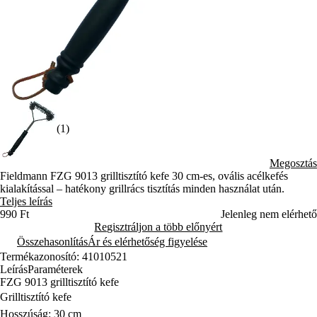
(1)
Megosztás
Fieldmann FZG 9013 grilltisztító kefe 30 cm-es, ovális acélkefés
kialakítással – hatékony grillrács tisztítás minden használat után.
Teljes leírás
990 Ft
Jelenleg nem elérhető
Regisztráljon a több előnyért
Összehasonlítás
Ár és elérhetőség figyelése
Termékazonosító: 41010521
Leírás
Paraméterek
FZG 9013 grilltisztító kefe
Grilltisztító kefe
Hosszúság: 30 cm