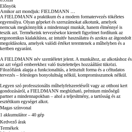
Előnyök
Amikor azt mondjuk: FIELDMANN …
A FIELDMANN a praktikum és a modern formatervezés tökéletes
egyensúlya. Olyan gépeket és szerszámokat alkotunk, amelyek
nemcsak megkönnyítik a mindennapi munkát, hanem élménnyé is
teszik azt. Termékeink tervezésekor kiemelt figyelmet fordítunk az
ergonomikus kialakításra, az intuitív használatra és azokra az átgondolt
megoldásokra, amelyek valódi értéket teremtenek a műhelyben és a
kertben egyaránt.
A FIELDMANN név szemléletet jelent. A munkához, az alkotáshoz és
az azt végző emberekhez való tiszteletteljes hozzáállást tükrözi.
Filozófiánk alapja a funkcionalitás, a letisztult forma és a céltudatos
tervezés – felesleges bonyolultság nélkül, kompromisszumok nélkül.
Legyen szó professzionális műhelyfelszerelésről vagy az otthoni kert
gondozásáról, a FIELDMANN megbízható, prémium minőségű
partner a mindennapokban – ahol a teljesítmény, a tartósság és az
esztétikum egységet alkot.
Magas színvonal
1 akkumulátor – 40 gép
Kedvező árak
Termékek