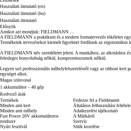
Letöltések
Használati útmutató (en)
Használati útmutató (hu)
Használati útmutató
Előnyök
Amikor azt mondjuk: FIELDMANN …
A FIELDMANN a praktikum és a modern formatervezés tökéletes egyen
Termékeink tervezésekor kiemelt figyelmet fordítunk az ergonomikus kia
A FIELDMANN név szemléletet jelent. A munkához, az alkotáshoz és az azt
felesleges bonyolultság nélkül, kompromisszumok nélkül.
Legyen szó professzionális műhelyfelszerelésről vagy az otthoni ker
egységet alkot.
Magas színvonal
1 akkumulátor – 40 gép
Kedvező árak
Termékek
Fedezze fel a Fieldmannt
Minden ami kert
Általános felhasználási feltétel
Minden ami műhely
Adatkezelési tájékoztató
Fast Power 20V akkumulátoros
A Márkáról
rendszer
Szervíz
Nyári fesztivál
Sütik kezelése