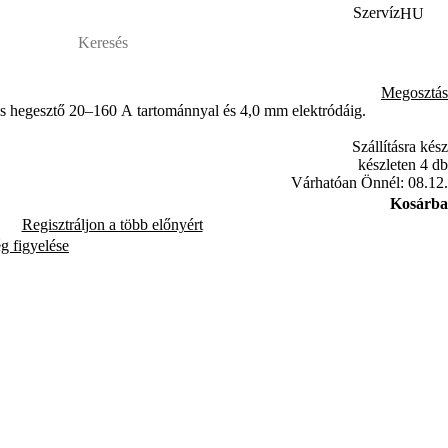
Szervíz
HU
Megosztás
 hegesztő 20–160 A tartománnyal és 4,0 mm elektródáig.
Szállításra kész
készleten 4 db
Várhatóan Önnél: 08.12.
Kosárba
Regisztráljon a több előnyért
ég figyelése