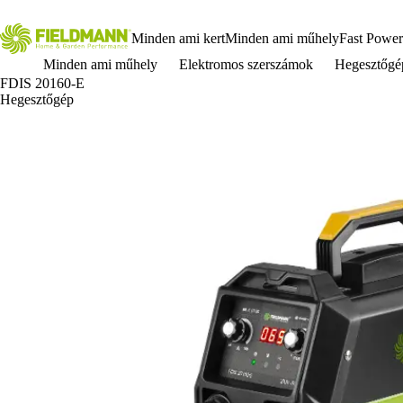
Minden ami kert
Minden ami műhely
Fast Power
Minden ami műhely
Elektromos szerszámok
Hegesztőgép
FDIS 20160-E
Hegesztőgép