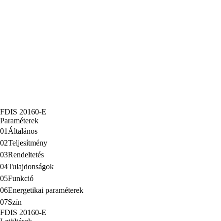
FDIS 20160-E
Paraméterek
01
Általános
02
Teljesítmény
03
Rendeltetés
04
Tulajdonságok
05
Funkció
06
Energetikai paraméterek
07
Szín
FDIS 20160-E