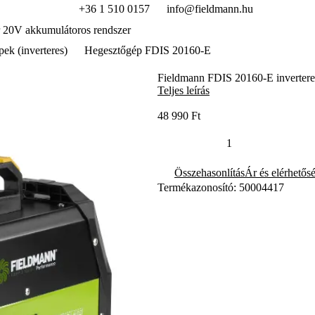
+36 1 510 0157
info@fieldmann.hu
 20V akkumulátoros rendszer
ek (inverteres)
Hegesztőgép FDIS 20160-E
Fieldmann FDIS 20160-E inverteres
Teljes leírás
48 990 Ft
Összehasonlítás
Ár és elérhetős
Termékazonosító: 50004417