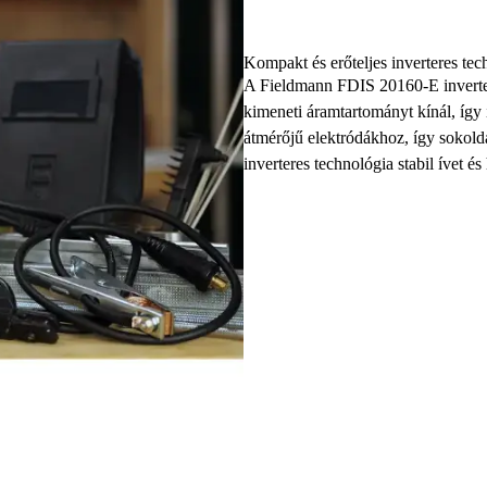
Kompakt és erőteljes inverteres tec
A Fieldmann FDIS 20160-E inverter
kimeneti áramtartományt kínál, íg
átmérőjű elektródákhoz, így sokold
inverteres technológia stabil ívet é