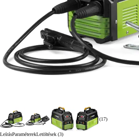
(17)
Leírás
Paraméterek
Letöltések (3)