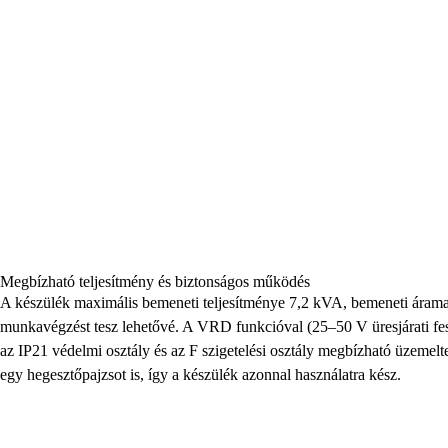
Megbízható teljesítmény és biztonságos működés
A készülék maximális bemeneti teljesítménye 7,2 kVA, bemeneti árama 
munkavégzést tesz lehetővé. A VRD funkcióval (25–50 V üresjárati fesz
az IP21 védelmi osztály és az F szigetelési osztály megbízható üzemelt
egy hegesztőpajzsot is, így a készülék azonnal használatra kész.