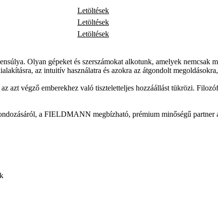
Letöltések
Letöltések
Letöltések
súlya. Olyan gépeket és szerszámokat alkotunk, amelyek nemcsak meg
lakításra, az intuitív használatra és azokra az átgondolt megoldásokra
 végző emberekhez való tiszteletteljes hozzáállást tükrözi. Filozófiánk
t gondozásáról, a FIELDMANN megbízható, prémium minőségű partner a m
ek