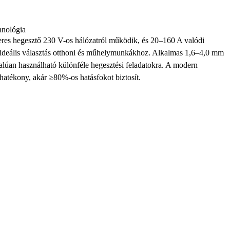
hnológia
es hegesztő 230 V-os hálózatról működik, és 20–160 A valódi
y ideális választás otthoni és műhelymunkákhoz. Alkalmas 1,6–4,0 mm
alúan használható különféle hegesztési feladatokra. A modern
s hatékony, akár ≥80%-os hatásfokot biztosít.