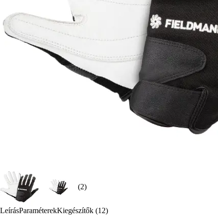
(2)
Leírás
Paraméterek
Kiegészítők (12)