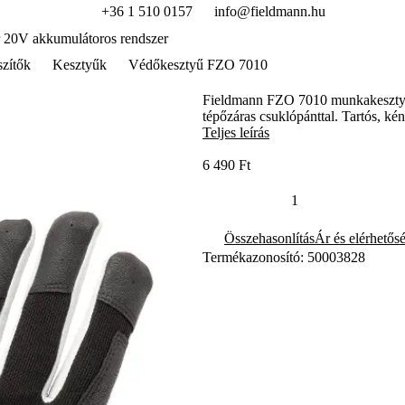
+36 1 510 0157
info@fieldmann.hu
 20V akkumulátoros rendszer
szítők
Kesztyűk
Védőkesztyű FZO 7010
Fieldmann FZO 7010 munkakesztyű (
tépőzáras csuklópánttal. Tartós, 
Teljes leírás
6 490 Ft
Összehasonlítás
Ár és elérhetős
Termékazonosító: 50003828