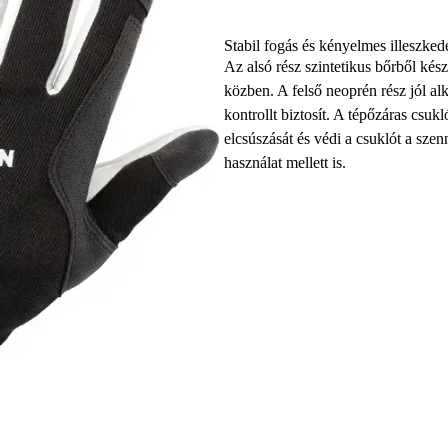
Stabil fogás és kényelmes illeszked
Az alsó rész szintetikus bőrből kés
közben. A felső neoprén rész jól a
kontrollt biztosít. A tépőzáras csuk
elcsúszását és védi a csuklót a szen
használat mellett is.