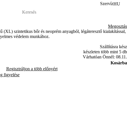
Szervíz
HU
Megosztás
XL) szintetikus bőr és neoprém anyagból, légáteresztő kialakítással,
kényelmes védelem munkához.
Szállításra kész
készleten több mint 5 db
Várhatóan Önnél: 08.11.
Kosárba
Regisztráljon a több előnyért
ég figyelése