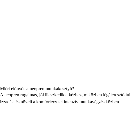
Miért előnyös a neoprén munkakesztyű?
A neoprén rugalmas, jól illeszkedik a kézhez, miközben légáteresztő tu
izzadást és növeli a komfortérzetet intenzív munkavégzés közben.