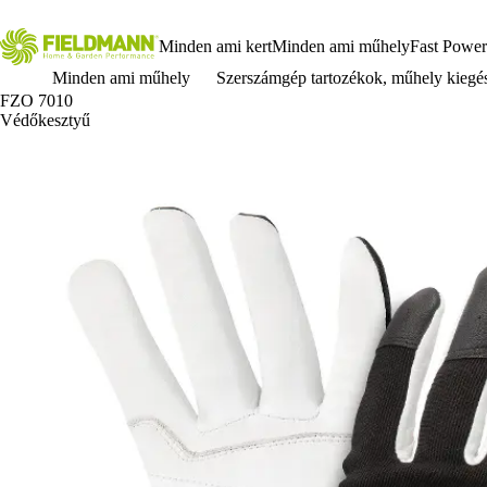
Minden ami kert
Minden ami műhely
Fast Power
Minden ami műhely
Szerszámgép tartozékok, műhely kiegé
FZO 7010
Védőkesztyű