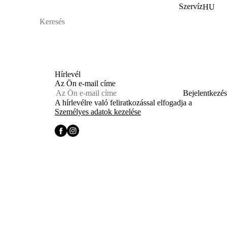
Szervíz
HU
Hírlevél
Az Ön e-mail címe
Bejelentkezés
A hírlevélre való feliratkozással elfogadja a
Személyes adatok kezelése