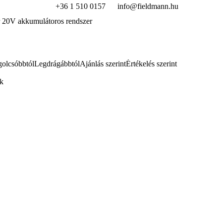
+36 1 510 0157
info@fieldmann.hu
 20V akkumulátoros rendszer
olcsóbbtól
Legdrágábbtól
Ajánlás szerint
Értékelés szerint
ek