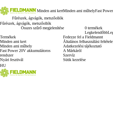
Minden ami kert
Minden ami műhely
Fast Power
Fűrészek, ágvágók, metszőollók
Fűrészek, ágvágók, metszőollók
Összes szűrő megjelenítése
0 termékek
Legkelendőbb
Leg
Termékek
Fedezze fel a Fieldmannt
Minden ami kert
Általános felhasználási feltétel
Minden ami műhely
Adatkezelési tájékoztató
Fast Power 20V akkumulátoros
A Márkáról
rendszer
Szervíz
Nyári fesztivál
Sütik kezelése
HU