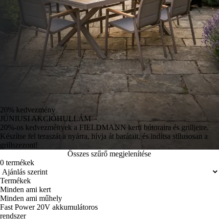
20% kedvezmény
JÚNIUSI AKCIÓHULLÁM
20%-os kedvezmények a FIELDMANN kerti bútoraira és grilljeire.
Készítse fel teraszát a nyárra, hívja át barátait, és indítsa stílusosan a
grillszezont!
Összes szűrő megjelenítése
0 termékek
Termékek
Minden ami kert
Minden ami műhely
Fast Power 20V akkumulátoros
rendszer