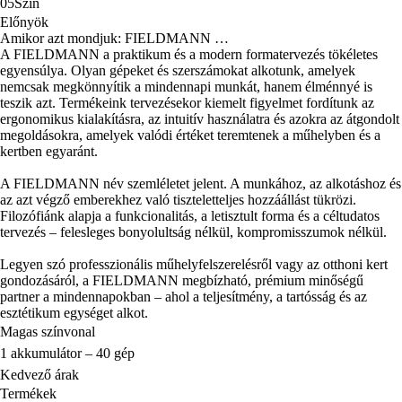
05
Szín
Előnyök
Amikor azt mondjuk: FIELDMANN …
A FIELDMANN a praktikum és a modern formatervezés tökéletes
egyensúlya. Olyan gépeket és szerszámokat alkotunk, amelyek
nemcsak megkönnyítik a mindennapi munkát, hanem élménnyé is
teszik azt. Termékeink tervezésekor kiemelt figyelmet fordítunk az
ergonomikus kialakításra, az intuitív használatra és azokra az átgondolt
megoldásokra, amelyek valódi értéket teremtenek a műhelyben és a
kertben egyaránt.
A FIELDMANN név szemléletet jelent. A munkához, az alkotáshoz és
az azt végző emberekhez való tiszteletteljes hozzáállást tükrözi.
Filozófiánk alapja a funkcionalitás, a letisztult forma és a céltudatos
tervezés – felesleges bonyolultság nélkül, kompromisszumok nélkül.
Legyen szó professzionális műhelyfelszerelésről vagy az otthoni kert
gondozásáról, a FIELDMANN megbízható, prémium minőségű
partner a mindennapokban – ahol a teljesítmény, a tartósság és az
esztétikum egységet alkot.
Magas színvonal
1 akkumulátor – 40 gép
Kedvező árak
Termékek