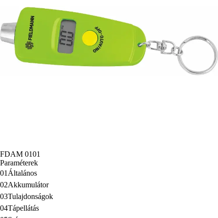
FDAM 0101
Paraméterek
01
Általános
02
Akkumulátor
03
Tulajdonságok
04
Tápellátás