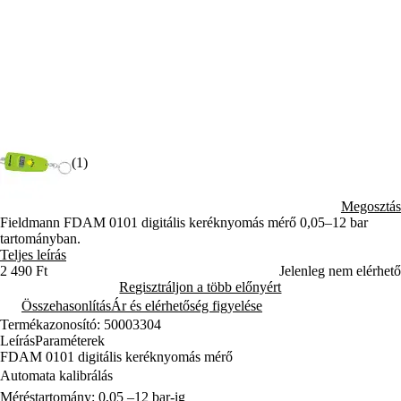
(1)
Megosztás
Fieldmann FDAM 0101 digitális keréknyomás mérő 0,05–12 bar
tartományban.
Teljes leírás
2 490 Ft
Jelenleg nem elérhető
Regisztráljon a több előnyért
Összehasonlítás
Ár és elérhetőség figyelése
Termékazonosító: 50003304
Leírás
Paraméterek
FDAM 0101 digitális keréknyomás mérő
Automata kalibrálás
Méréstartomány: 0,05 –12 bar-ig