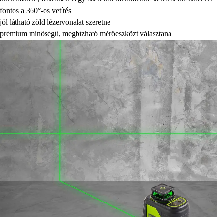
fontos a 360°-os vetítés
jól látható zöld lézervonalat szeretne
prémium minőségű, megbízható mérőeszközt választana