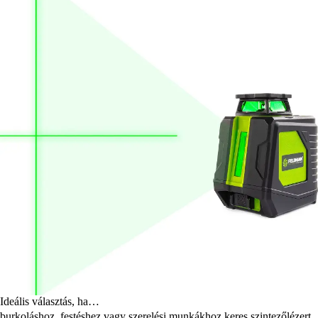
Ideális választás, ha…
burkoláshoz, festéshez vagy szerelési munkákhoz keres szintezőlézert