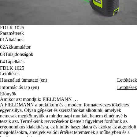
FDLK 1025
Paraméterek
01
Általános
02
Akkumulátor
03
Tulajdonságok
04
Tápellátás
FDLK 1025
Letöltések
Használati útmutató (en)
Letöltések
Információs lap (en)
Letöltések
Előnyök
Amikor azt mondjuk: FIELDMANN …
A FIELDMANN a praktikum és a modern formatervezés tökéletes
egyensúlya. Olyan gépeket és szerszámokat alkotunk, amelyek
nemcsak megkönnyítik a mindennapi munkát, hanem élménnyé is
teszik azt. Termékeink tervezésekor kiemelt figyelmet fordítunk az
ergonomikus kialakításra, az intuitív használatra és azokra az átgondolt
megoldásokra, amelyek valódi értéket teremtenek a műhelyben és a