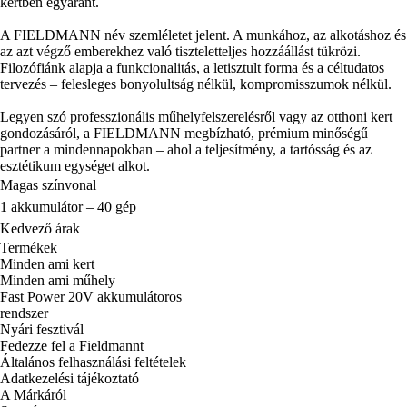
kertben egyaránt.
A FIELDMANN név szemléletet jelent. A munkához, az alkotáshoz és
az azt végző emberekhez való tiszteletteljes hozzáállást tükrözi.
Filozófiánk alapja a funkcionalitás, a letisztult forma és a céltudatos
tervezés – felesleges bonyolultság nélkül, kompromisszumok nélkül.
Legyen szó professzionális műhelyfelszerelésről vagy az otthoni kert
gondozásáról, a FIELDMANN megbízható, prémium minőségű
partner a mindennapokban – ahol a teljesítmény, a tartósság és az
esztétikum egységet alkot.
Magas színvonal
1 akkumulátor – 40 gép
Kedvező árak
Termékek
Minden ami kert
Minden ami műhely
Fast Power 20V akkumulátoros
rendszer
Nyári fesztivál
Fedezze fel a Fieldmannt
Általános felhasználási feltételek
Adatkezelési tájékoztató
A Márkáról