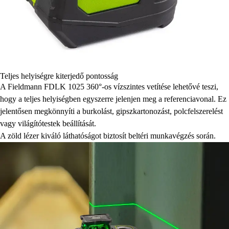
Teljes helyiségre kiterjedő pontosság
A Fieldmann FDLK 1025 360°-os vízszintes vetítése lehetővé teszi,
hogy a teljes helyiségben egyszerre jelenjen meg a referenciavonal. Ez
jelentősen megkönnyíti a burkolást, gipszkartonozást, polcfelszerelést
vagy világítótestek beállítását.
A zöld lézer kiváló láthatóságot biztosít beltéri munkavégzés során.