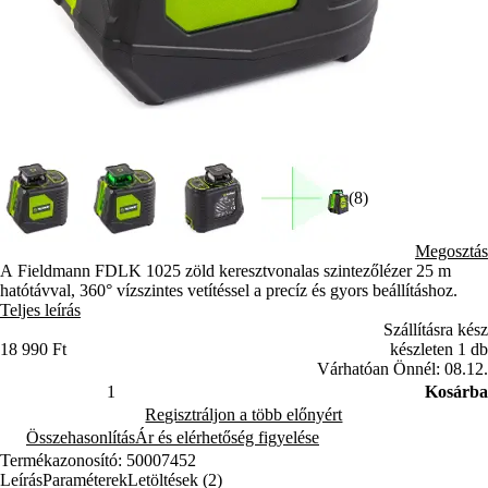
(8)
Megosztás
A Fieldmann FDLK 1025 zöld keresztvonalas szintezőlézer 25 m
hatótávval, 360° vízszintes vetítéssel a precíz és gyors beállításhoz.
Teljes leírás
Szállításra kész
18 990 Ft
készleten 1 db
Várhatóan Önnél: 08.12.
Kosárba
Regisztráljon a több előnyért
Összehasonlítás
Ár és elérhetőség figyelése
Termékazonosító: 50007452
Leírás
Paraméterek
Letöltések (2)