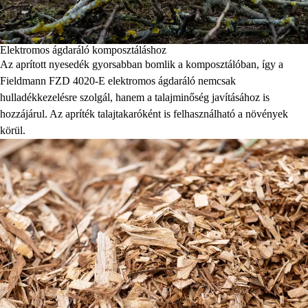
Elektromos ágdaráló komposztáláshoz
Az aprított nyesedék gyorsabban bomlik a komposztálóban, így a
Fieldmann FZD 4020-E elektromos ágdaráló nemcsak
hulladékkezelésre szolgál, hanem a talajminőség javításához is
hozzájárul. Az apríték talajtakaróként is felhasználható a növények
körül.