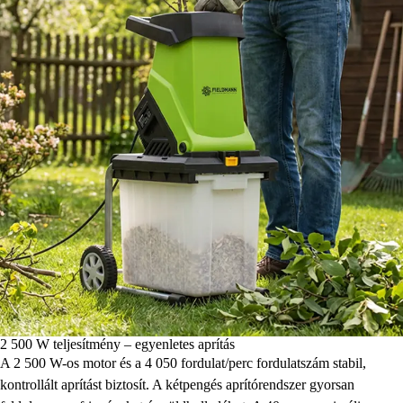
2 500 W teljesítmény – egyenletes aprítás
A 2 500 W-os motor és a 4 050 fordulat/perc fordulatszám stabil,
kontrollált aprítást biztosít. A kétpengés aprítórendszer gyorsan