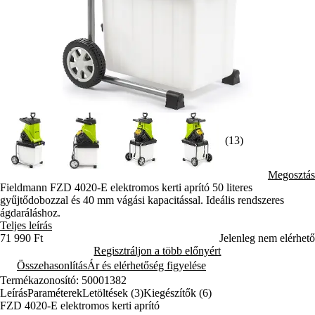
(13)
Megosztás
Fieldmann FZD 4020-E elektromos kerti aprító 50 literes
gyűjtődobozzal és 40 mm vágási kapacitással. Ideális rendszeres
ágdaráláshoz.
Teljes leírás
71 990 Ft
Jelenleg nem elérhető
Regisztráljon a több előnyért
Összehasonlítás
Ár és elérhetőség figyelése
Termékazonosító: 50001382
Leírás
Paraméterek
Letöltések (3)
Kiegészítők (6)
FZD 4020-E elektromos kerti aprító