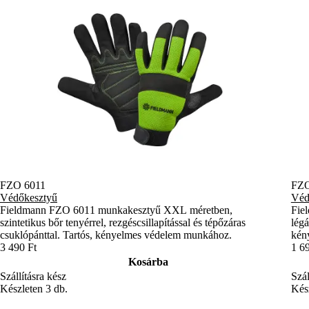
FZO 6011
FZO
Védőkesztyű
Véd
Fieldmann FZO 6011 munkakesztyű XXL méretben,
Fie
szintetikus bőr tenyérrel, rezgéscsillapítással és tépőzáras
légá
csuklópánttal. Tartós, kényelmes védelem munkához.
kén
3 490 Ft
1 6
Kosárba
Szállításra kész
Szál
Készleten 3 db.
Kész