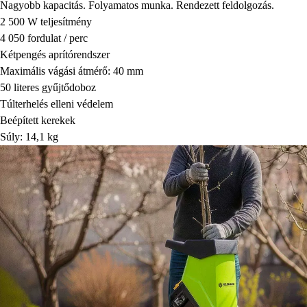
Nagyobb kapacitás. Folyamatos munka. Rendezett feldolgozás.
2 500 W teljesítmény
4 050 fordulat / perc
Kétpengés aprítórendszer
Maximális vágási átmérő: 40 mm
50 literes gyűjtődoboz
Túlterhelés elleni védelem
Beépített kerekek
Súly: 14,1 kg