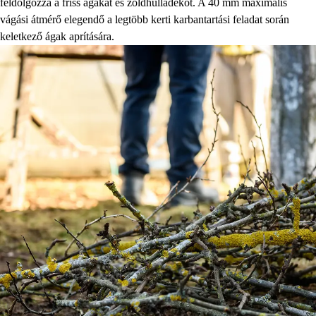
feldolgozza a friss ágakat és zöldhulladékot. A 40 mm maximális
vágási átmérő elegendő a legtöbb kerti karbantartási feladat során
keletkező ágak aprítására.