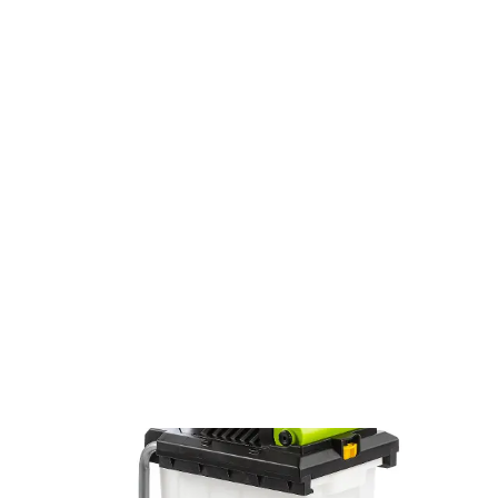
Minden ami kert
Kerti aprítók, szecskázók, komposztálók
Kerti aprítók
Elektromos kerti aprítógép FZD 4020-E
FZD 4020-E
Elektromos kerti aprítógép