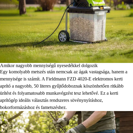
Amikor nagyobb mennyiségű nyesedékkel dolgozik
Egy komolyabb metszés után nemcsak az ágak vastagsága, hanem a
mennyisége is számít. A Fieldmann FZD 4020-E elektromos kerti
aprító a nagyobb, 50 literes gyűjtődoboznak köszönhetően ritkább
ürítést és folyamatosabb munkavégzést tesz lehetővé. Ez a kerti
aprítógép ideális választás rendszeres sövénynyíráshoz,
bokorformázáshoz és fametszéshez.