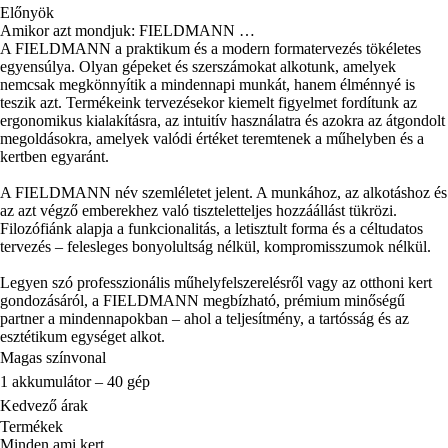
Előnyök
Amikor azt mondjuk: FIELDMANN …
A FIELDMANN a praktikum és a modern formatervezés tökéletes
egyensúlya. Olyan gépeket és szerszámokat alkotunk, amelyek
nemcsak megkönnyítik a mindennapi munkát, hanem élménnyé is
teszik azt. Termékeink tervezésekor kiemelt figyelmet fordítunk az
ergonomikus kialakításra, az intuitív használatra és azokra az átgondolt
megoldásokra, amelyek valódi értéket teremtenek a műhelyben és a
kertben egyaránt.
A FIELDMANN név szemléletet jelent. A munkához, az alkotáshoz és
az azt végző emberekhez való tiszteletteljes hozzáállást tükrözi.
Filozófiánk alapja a funkcionalitás, a letisztult forma és a céltudatos
tervezés – felesleges bonyolultság nélkül, kompromisszumok nélkül.
Legyen szó professzionális műhelyfelszerelésről vagy az otthoni kert
gondozásáról, a FIELDMANN megbízható, prémium minőségű
partner a mindennapokban – ahol a teljesítmény, a tartósság és az
esztétikum egységet alkot.
Magas színvonal
1 akkumulátor – 40 gép
Kedvező árak
Termékek
Minden ami kert