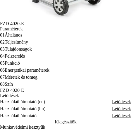
FZD 4020-E
Paraméterek
01
Általános
02
Teljesítmény
03
Tulajdonságok
04
Felszerelés
05
Funkció
06
Energetikai paraméterek
07
Méretek és tömeg
08
Szín
FZD 4020-E
Letöltések
Használati útmutató (en)
Letöltések
Használati útmutató (hu)
Letöltések
Használati útmutató
Letöltések
Kiegészítők
Munkavédelmi kesztyűk