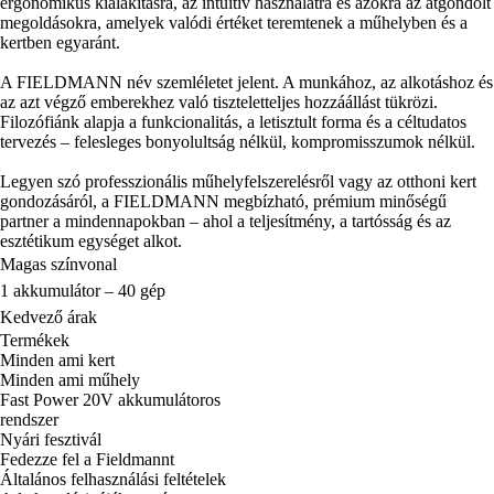
ergonomikus kialakításra, az intuitív használatra és azokra az átgondolt
megoldásokra, amelyek valódi értéket teremtenek a műhelyben és a
kertben egyaránt.
A FIELDMANN név szemléletet jelent. A munkához, az alkotáshoz és
az azt végző emberekhez való tiszteletteljes hozzáállást tükrözi.
Filozófiánk alapja a funkcionalitás, a letisztult forma és a céltudatos
tervezés – felesleges bonyolultság nélkül, kompromisszumok nélkül.
Legyen szó professzionális műhelyfelszerelésről vagy az otthoni kert
gondozásáról, a FIELDMANN megbízható, prémium minőségű
partner a mindennapokban – ahol a teljesítmény, a tartósság és az
esztétikum egységet alkot.
Magas színvonal
1 akkumulátor – 40 gép
Kedvező árak
Termékek
Minden ami kert
Minden ami műhely
Fast Power 20V akkumulátoros
rendszer
Nyári fesztivál
Fedezze fel a Fieldmannt
Általános felhasználási feltételek