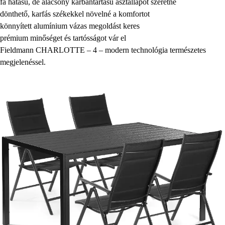
fa hatású, de alacsony karbantartású asztallapot szeretne
dönthető, karfás székekkel növelné a komfortot
könnyített alumínium vázas megoldást keres
prémium minőséget és tartósságot vár el
Fieldmann CHARLOTTE – 4 – modern technológia természetes
megjelenéssel.