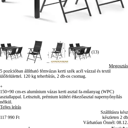
(13)
Megosztás
5 pozícióban állítható fémvázas kerti szék acél vázzal és textil
ülőfelülettel. 120 kg teherbírás, 2 db-os csomag.
+
150×90 cm-es alumínium vázas kerti asztal fa-műanyag (WPC)
asztallappal. Letisztult, prémium kültéri étkezőasztal napernyőnyílás
nélkül.
Teljes leírás
Szállításra kész
117 990 Ft
készleten 2 db
Várhatóan Önnél: 08.12.