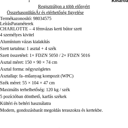
Kosárba
Regisztráljon a több előnyért
Összehasonlítás
Ár és elérhetőség figyelése
Termékazonosító: 98034575
Leírás
Paraméterek
CHARLOTTE – 4 fémvázas kerti bútor szett
4 személyes kivitel
Alumínium vázas kialakítás
Szett tartalma: 1 asztal + 4 szék
Szett összetétel: 1× FDZN 5050 / 2× FDZN 5016
Asztal méret: 150 × 90 × 74 cm
Asztal forma: négyszögletes
Asztallap: fa–műanyag kompozit (WPC)
Szék méret: 55 × 104 × 47 cm
Maximális terhelhetőség: 120 kg / szék
5 pozícióban dönthető, karfás székek
Kültéri és beltéri használatra
Modern, gondozásbarát megoldás teraszokra és kertekbe.