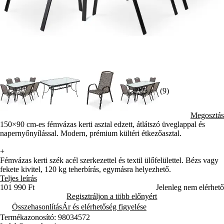
(9)
Megosztás
150×90 cm-es fémvázas kerti asztal edzett, átlátszó üveglappal és
napernyőnyílással. Modern, prémium kültéri étkezőasztal.
+
Fémvázas kerti szék acél szerkezettel és textil ülőfelülettel. Bézs vagy
fekete kivitel, 120 kg teherbírás, egymásra helyezhető.
Teljes leírás
101 990 Ft
Jelenleg nem elérhető
Regisztráljon a több előnyért
Összehasonlítás
Ár és elérhetőség figyelése
Termékazonosító: 98034572