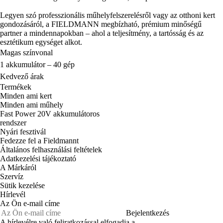
Legyen szó professzionális műhelyfelszerelésről vagy az otthoni kert
gondozásáról, a FIELDMANN megbízható, prémium minőségű
partner a mindennapokban – ahol a teljesítmény, a tartósság és az
esztétikum egységet alkot.
Magas színvonal
1 akkumulátor – 40 gép
Kedvező árak
Termékek
Minden ami kert
Minden ami műhely
Fast Power 20V akkumulátoros
rendszer
Nyári fesztivál
Fedezze fel a Fieldmannt
Általános felhasználási feltételek
Adatkezelési tájékoztató
A Márkáról
Szervíz
Sütik kezelése
Hírlevél
Az Ön e-mail címe
Bejelentkezés
A hírlevélre való feliratkozással elfogadja a