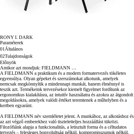
RONY I. DARK
Paraméterek
01
Általános
02
Tulajdonságok
Előnyök
Amikor azt mondjuk: FIELDMANN …
A FIELDMANN a praktikum és a modern formatervezés tökéletes
egyensúlya. Olyan gépeket és szerszámokat alkotunk, amelyek
nemcsak megkönnyítik a mindennapi munkát, hanem élménnyé is
teszik azt. Termékeink tervezésekor kiemelt figyelmet fordítunk az
ergonomikus kialakításra, az intuitív használatra és azokra az átgondolt
megoldásokra, amelyek valódi értéket teremtenek a műhelyben és a
kertben egyaránt.
A FIELDMANN név szemléletet jelent. A munkához, az alkotáshoz és
az azt végző emberekhez való tiszteletteljes hozzáállást tükrözi.
Filozófiánk alapja a funkcionalitás, a letisztult forma és a céltudatos
tervezés – felesleges bonyolultság nélkül, kompromisszumok nélkül.