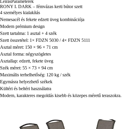
Leírás
Paraméterek
RONY I. DARK – fémvázas kerti bútor szett
4 személyes kialakítás
Nemesacél és fekete edzett üveg kombinációja
Modern prémium design
Szett tartalma: 1 asztal + 4 szék
Szett összetétel: 1× FDZN 5030 / 4× FDZN 5111
Asztal méret: 150 × 96 × 71 cm
Asztal forma: négyszögletes
Asztallap: edzett, fekete üveg
Szék méret: 55 × 73 × 94 cm
Maximális terhelhetőség: 120 kg / szék
Egymásra helyezhető székek
Kültéri és beltéri használatra
Modern, karakteres megoldás kisebb és közepes méretű teraszokra.