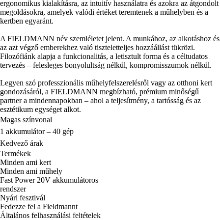
ergonomikus kialakításra, az intuitív használatra és azokra az átgondolt
megoldásokra, amelyek valódi értéket teremtenek a műhelyben és a
kertben egyaránt.
A FIELDMANN név szemléletet jelent. A munkához, az alkotáshoz és
az azt végző emberekhez való tiszteletteljes hozzáállást tükrözi.
Filozófiánk alapja a funkcionalitás, a letisztult forma és a céltudatos
tervezés – felesleges bonyolultság nélkül, kompromisszumok nélkül.
Legyen szó professzionális műhelyfelszerelésről vagy az otthoni kert
gondozásáról, a FIELDMANN megbízható, prémium minőségű
partner a mindennapokban – ahol a teljesítmény, a tartósság és az
esztétikum egységet alkot.
Magas színvonal
1 akkumulátor – 40 gép
Kedvező árak
Termékek
Minden ami kert
Minden ami műhely
Fast Power 20V akkumulátoros
rendszer
Nyári fesztivál
Fedezze fel a Fieldmannt
Általános felhasználási feltételek