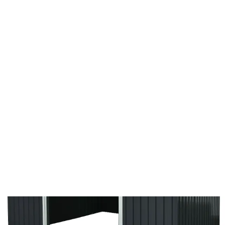
Minden ami kert
Kerti házak és tárolók
Kerti ház FZDO 1007
FZDO 1007
Kerti ház