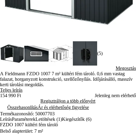
(5)
Megosztás
A Fieldmann FZDO 1007 7 m² kültéri fém tároló. 0,6 mm vastag
falazat, horganyzott konstrukció, szellőzőnyílás. Időjárásálló, masszív
kerti tárolási megoldás.
Teljes leírás
154 990 Ft
Jelenleg nem elérhető
Regisztráljon a több előnyért
Összehasonlítás
Ár és elérhetőség figyelése
Termékazonosító: 50007703
Leírás
Paraméterek
Letöltések (1)
Kiegészítők (6)
FZDO 1007 kültéri fém tároló
Belső alapterület: 7 m²