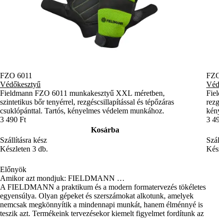
FZO 6011
FZO
Védőkesztyű
Véd
Fieldmann FZO 6011 munkakesztyű XXL méretben,
Fie
szintetikus bőr tenyérrel, rezgéscsillapítással és tépőzáras
rezg
csuklópánttal. Tartós, kényelmes védelem munkához.
kény
3 490 Ft
3 4
Kosárba
Szállításra kész
Szál
Készleten 3 db.
Kész
Előnyök
Amikor azt mondjuk: FIELDMANN …
A FIELDMANN a praktikum és a modern formatervezés tökéletes
egyensúlya. Olyan gépeket és szerszámokat alkotunk, amelyek
nemcsak megkönnyítik a mindennapi munkát, hanem élménnyé is
teszik azt. Termékeink tervezésekor kiemelt figyelmet fordítunk az