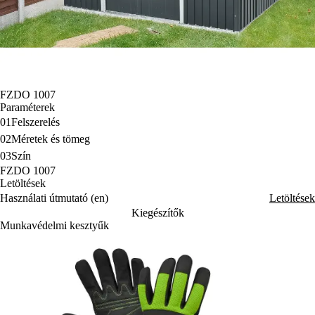
FZDO 1007
Paraméterek
01
Felszerelés
02
Méretek és tömeg
03
Szín
FZDO 1007
Letöltések
Használati útmutató (en)
Letöltések
Kiegészítők
Munkavédelmi kesztyűk