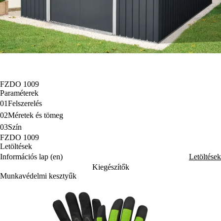
FZDO 1009
Paraméterek
01
Felszerelés
02
Méretek és tömeg
03
Szín
FZDO 1009
Letöltések
Információs lap (en)
Letöltések
Kiegészítők
Munkavédelmi kesztyűk