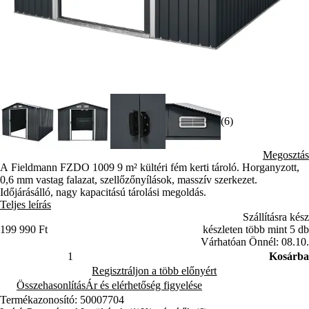
(6)
Megosztás
A Fieldmann FZDO 1009 9 m² kültéri fém kerti tároló. Horganyzott,
0,6 mm vastag falazat, szellőzőnyílások, masszív szerkezet.
Időjárásálló, nagy kapacitású tárolási megoldás.
Teljes leírás
Szállításra kész
199 990 Ft
készleten több mint 5 db
Várhatóan Önnél: 08.10.
Kosárba
Regisztráljon a több előnyért
Összehasonlítás
Ár és elérhetőség figyelése
Termékazonosító: 50007704