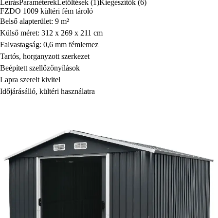
Leírás
Paraméterek
Letöltések (1)
Kiegészítők (6)
FZDO 1009 kültéri fém tároló
Belső alapterület: 9 m²
Külső méret: 312 x 269 x 211 cm
Falvastagság: 0,6 mm fémlemez
Tartós, horganyzott szerkezet
Beépített szellőzőnyílások
Lapra szerelt kivitel
Időjárásálló, kültéri használatra