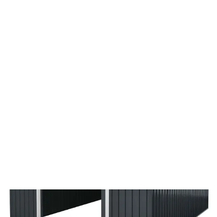
Minden ami kert
Kerti házak és tárolók
Kerti ház FZDO 1009
FZDO 1009
Kerti ház