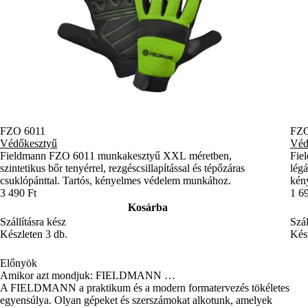
FZO 6011
FZO
Védőkesztyű
Véd
Fieldmann FZO 6011 munkakesztyű XXL méretben,
Fie
szintetikus bőr tenyérrel, rezgéscsillapítással és tépőzáras
légá
csuklópánttal. Tartós, kényelmes védelem munkához.
kén
3 490 Ft
1 6
Kosárba
Szállításra kész
Szál
Készleten 3 db.
Kész
Előnyök
Amikor azt mondjuk: FIELDMANN …
A FIELDMANN a praktikum és a modern formatervezés tökéletes
egyensúlya. Olyan gépeket és szerszámokat alkotunk, amelyek