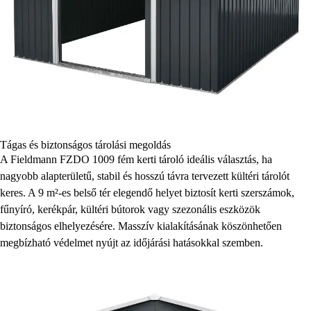
Tágas és biztonságos tárolási megoldás
A Fieldmann FZDO 1009 fém kerti tároló ideális választás, ha
nagyobb alapterületű, stabil és hosszú távra tervezett kültéri tárolót
keres. A 9 m²-es belső tér elegendő helyet biztosít kerti szerszámok,
fűnyíró, kerékpár, kültéri bútorok vagy szezonális eszközök
biztonságos elhelyezésére. Masszív kialakításának köszönhetően
megbízható védelmet nyújt az időjárási hatásokkal szemben.