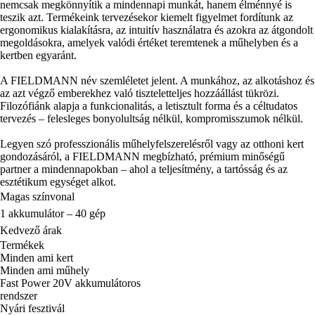
nemcsak megkönnyítik a mindennapi munkát, hanem élménnyé is
teszik azt. Termékeink tervezésekor kiemelt figyelmet fordítunk az
ergonomikus kialakításra, az intuitív használatra és azokra az átgondolt
megoldásokra, amelyek valódi értéket teremtenek a műhelyben és a
kertben egyaránt.
A FIELDMANN név szemléletet jelent. A munkához, az alkotáshoz és
az azt végző emberekhez való tiszteletteljes hozzáállást tükrözi.
Filozófiánk alapja a funkcionalitás, a letisztult forma és a céltudatos
tervezés – felesleges bonyolultság nélkül, kompromisszumok nélkül.
Legyen szó professzionális műhelyfelszerelésről vagy az otthoni kert
gondozásáról, a FIELDMANN megbízható, prémium minőségű
partner a mindennapokban – ahol a teljesítmény, a tartósság és az
esztétikum egységet alkot.
Magas színvonal
1 akkumulátor – 40 gép
Kedvező árak
Termékek
Minden ami kert
Minden ami műhely
Fast Power 20V akkumulátoros
rendszer
Nyári fesztivál