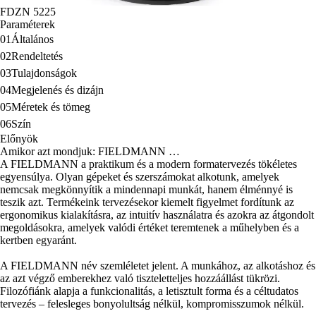
FDZN 5225
Paraméterek
01
Általános
02
Rendeltetés
03
Tulajdonságok
04
Megjelenés és dizájn
05
Méretek és tömeg
06
Szín
Előnyök
Amikor azt mondjuk: FIELDMANN …
A FIELDMANN a praktikum és a modern formatervezés tökéletes
egyensúlya. Olyan gépeket és szerszámokat alkotunk, amelyek
nemcsak megkönnyítik a mindennapi munkát, hanem élménnyé is
teszik azt. Termékeink tervezésekor kiemelt figyelmet fordítunk az
ergonomikus kialakításra, az intuitív használatra és azokra az átgondolt
megoldásokra, amelyek valódi értéket teremtenek a műhelyben és a
kertben egyaránt.
A FIELDMANN név szemléletet jelent. A munkához, az alkotáshoz és
az azt végző emberekhez való tiszteletteljes hozzáállást tükrözi.
Filozófiánk alapja a funkcionalitás, a letisztult forma és a céltudatos
tervezés – felesleges bonyolultság nélkül, kompromisszumok nélkül.