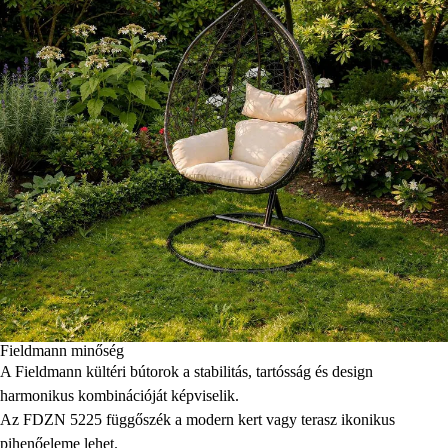
Fieldmann minőség
A Fieldmann kültéri bútorok a stabilitás, tartósság és design
harmonikus kombinációját képviselik.
Az FDZN 5225 függőszék a modern kert vagy terasz ikonikus
pihenőeleme lehet.