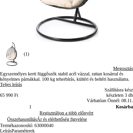
(1)
Megosztás
Egyszemélyes kerti függőszék stabil acél vázzal, rattan kosárral és
kényelmes párnákkal. 100 kg teherbírás, kültéri és beltéri használatra.
Teljes leírás
Szállításra kész
65 990 Ft
készleten 3 db
Várhatóan Önnél: 08.11.
Kosárba
Regisztráljon a több előnyért
Összehasonlítás
Ár és elérhetőség figyelése
Termékazonosító: 63000040
Leírás
Paraméterek