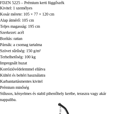
FDZN 5225 – Prémium kerti függőszék
Kivitel: 1 személyes
Kosár mérete: 105 × 77 × 120 cm
Alap átmérő: 105 cm
Teljes magasság: 195 cm
Szerkezet: acél
Borítás: rattan
Párnák: a csomag tartalma
Szövet sűrűség: 150 g/m²
Terhelhetőség: 100 kg
Impregnált huzat
Korrózióvédelemmel ellátva
Kültéri és beltéri használatra
Karbantartásmentes kivitel
Prémium minőség
Stílusos, kényelmes és stabil pihenőhely kertbe, teraszra vagy akár
nappaliba.