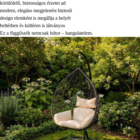
körülölelő, biztonságos érzetet ad
modern, elegáns megjelenést biztosít
design elemként is megállja a helyét
beltérben és kültéren is látványos
Ez a függőszék nemcsak bútor – hangulatelem.