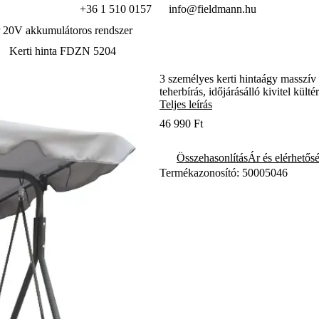
+36 1 510 0157
info@fieldmann.hu
 20V akkumulátoros rendszer
Kerti hinta FDZN 5204
3 személyes kerti hintaágy masszív 
teherbírás, időjárásálló kivitel külté
Teljes leírás
46 990 Ft
Összehasonlítás
Ár és elérhetős
Termékazonosító: 50005046