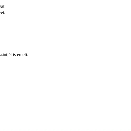
zat
et:
intjét is emeli.