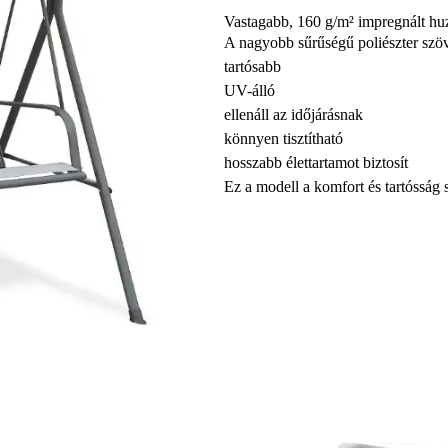
Vastagabb, 160 g/m² impregnált hu
A nagyobb sűrűségű poliészter szöv
tartósabb
UV-álló
ellenáll az időjárásnak
könnyen tisztítható
hosszabb élettartamot biztosít
Ez a modell a komfort és tartósság sz