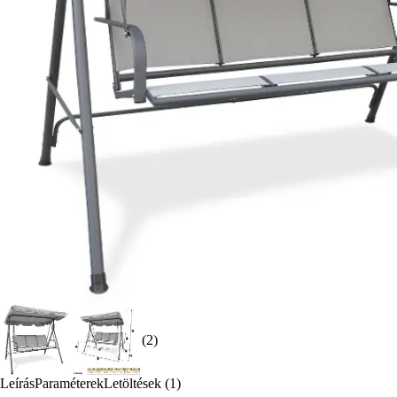
(2)
Leírás
Paraméterek
Letöltések (1)