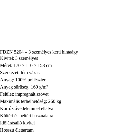
FDZN 5204 – 3 személyes kerti hintaágy
Kivitel: 3 személyes
Méret: 170 × 110 × 153 cm
Szerkezet: fém vázas
Anyag: 100% poliészter
Anyag sűrűség: 160 g/m²
Felület: impregnált szövet
Maximális terhelhetőség: 260 kg
Korrózióvédelemmel ellátva
Kültéri és beltéri használatra
Időjárásálló kivitel
Hosszú élettartam