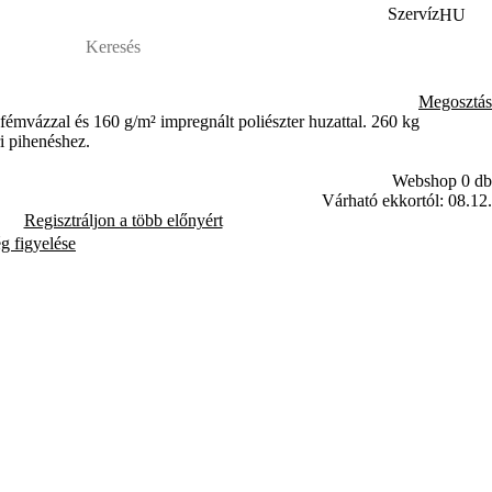
Szervíz
HU
Megosztás
fémvázzal és 160 g/m² impregnált poliészter huzattal. 260 kg
ri pihenéshez.
Webshop 0 db
Várható ekkortól: 08.12.
Regisztráljon a több előnyért
ég figyelése