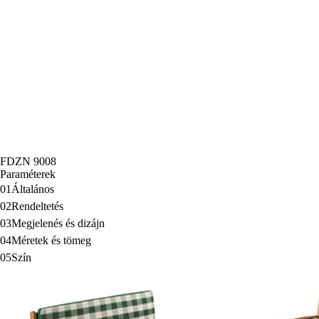
FDZN 9008
Paraméterek
01
Általános
02
Rendeltetés
03
Megjelenés és dizájn
04
Méretek és tömeg
05
Szín