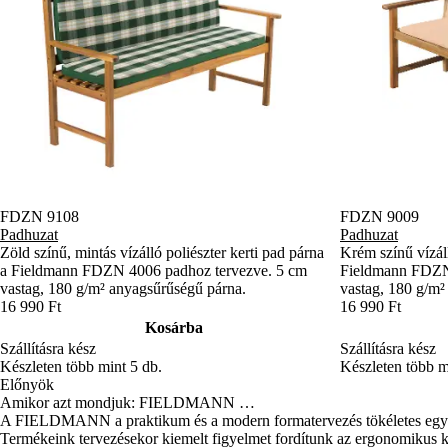
FDZN 9108
FDZN 9009
Padhuzat
Padhuzat
Zöld színű, mintás vízálló poliészter kerti pad párna
Krém színű vízáll
a Fieldmann FDZN 4006 padhoz tervezve. 5 cm
Fieldmann FDZN
vastag, 180 g/m² anyagsűrűségű párna.
vastag, 180 g/m²
16 990 Ft
16 990 Ft
Kosárba
Szállításra kész
Szállításra kész
Készleten több mint 5 db.
Készleten több m
Előnyök
Amikor azt mondjuk: FIELDMANN …
A FIELDMANN a praktikum és a modern formatervezés tökéletes egyen
Termékeink tervezésekor kiemelt figyelmet fordítunk az ergonomikus kia