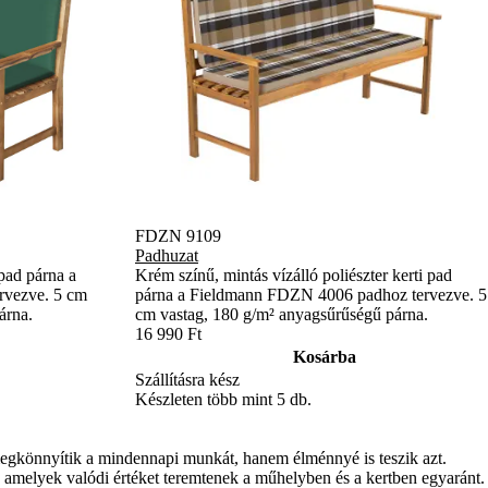
FDZN 9109
Padhuzat
 pad párna a
Krém színű, mintás vízálló poliészter kerti pad
rvezve. 5 cm
párna a Fieldmann FDZN 4006 padhoz tervezve. 5
árna.
cm vastag, 180 g/m² anyagsűrűségű párna.
16 990 Ft
Kosárba
Szállításra kész
Készleten több mint 5 db.
könnyítik a mindennapi munkát, hanem élménnyé is teszik azt.
, amelyek valódi értéket teremtenek a műhelyben és a kertben egyaránt.