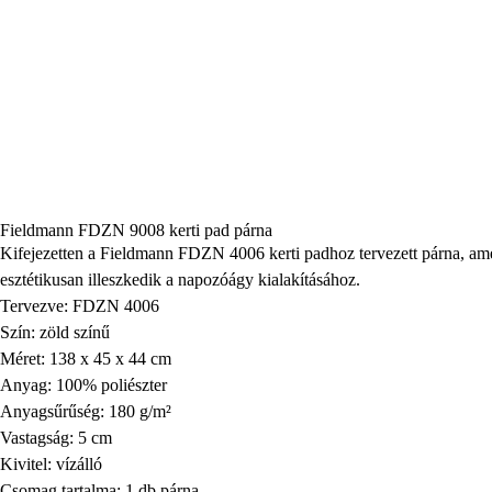
Fieldmann FDZN 9008 kerti pad párna
Kifejezetten a Fieldmann FDZN 4006 kerti padhoz tervezett párna, ame
esztétikusan illeszkedik a napozóágy kialakításához.
Tervezve: FDZN 4006
Szín: zöld színű
Méret: 138 x 45 x 44 cm
Anyag: 100% poliészter
Anyagsűrűség: 180 g/m²
Vastagság: 5 cm
Kivitel: vízálló
Csomag tartalma: 1 db párna