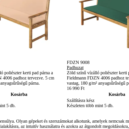
FDZN 9008
Padhuzat
ó poliészter kerti pad párna a
Zöld színű vízálló poliészter kerti
 4006 padhoz tervezve. 5 cm
Fieldmann FDZN 4006 padhoz te
 anyagsűrűségű párna.
vastag, 180 g/m² anyagsűrűségű p
16 990 Ft
Kosárba
Kosárba
Szállításra kész
int 5 db.
Készleten több mint 5 db.
súlya. Olyan gépeket és szerszámokat alkotunk, amelyek nemcsak meg
lakításra, az intuitív használatra és azokra az átgondolt megoldásokra