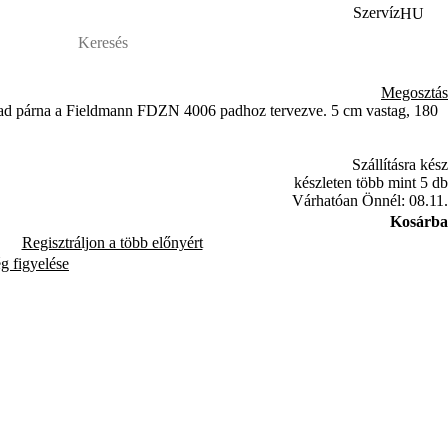
Szervíz
HU
Megosztás
i pad párna a Fieldmann FDZN 4006 padhoz tervezve. 5 cm vastag, 180
Szállításra kész
készleten több mint 5 db
Várhatóan Önnél: 08.11.
Kosárba
Regisztráljon a több előnyért
ég figyelése