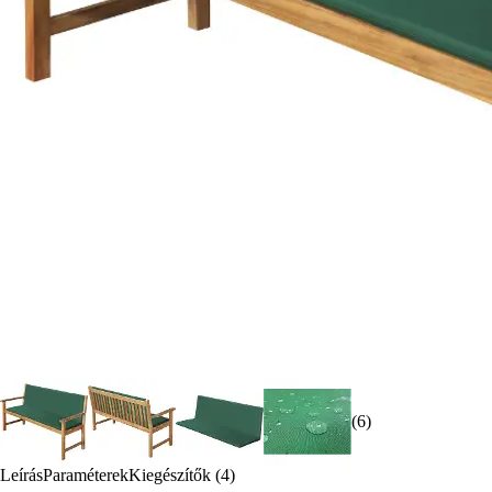
(6)
Leírás
Paraméterek
Kiegészítők (4)