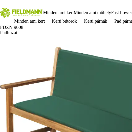
Minden ami kert
Minden ami műhely
Fast Power
Minden ami kert
Kerti bútorok
Kerti párnák
Pad párn
FDZN 9008
Padhuzat