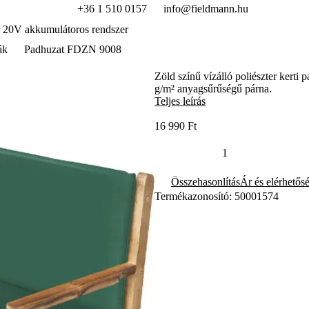
+36 1 510 0157
info@fieldmann.hu
 20V akkumulátoros rendszer
ák
Padhuzat FDZN 9008
Zöld színű vízálló poliészter kert
g/m² anyagsűrűségű párna.
Teljes leírás
16 990 Ft
Összehasonlítás
Ár és elérhetős
Termékazonosító: 50001574